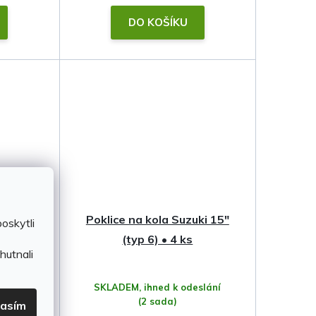
DO KOŠÍKU
ki 15"
Poklice na kola Suzuki 15"
oskytli
(typ 6) • 4 ks
hutnali
slání
SKLADEM, ihned k odeslání
(2 sada)
lasím