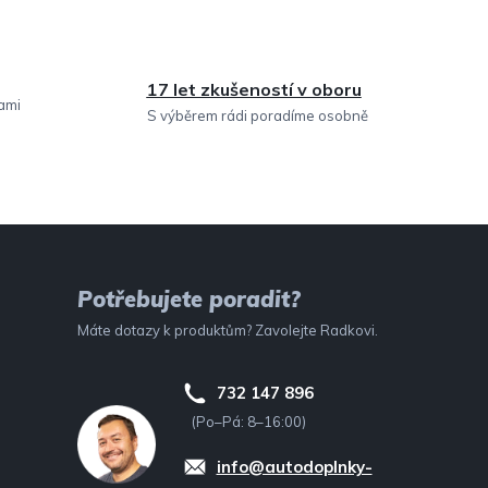
17 let zkušeností v oboru
sami
S výběrem rádi poradíme osobně
Potřebujete poradit?
Máte dotazy k produktům? Zavolejte Radkovi.
732 147 896
(Po–Pá: 8–16:00)
info@autodoplnky-