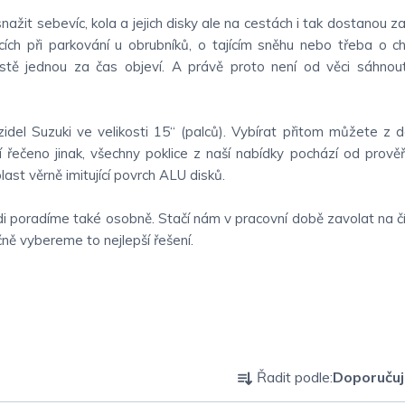
žit sebevíc, kola a jejich disky ale na cestách i tak dostanou zab
ncích při parkování u obrubníků, o tajícím sněhu nebo třeba o 
prostě jednou za čas objeví. A právě proto není od věci sáhnou
idel Suzuki ve velikosti 15“ (palců). Vybírat přitom můžete z de
í řečeno jinak, všechny poklice z naší nabídky pochází od prov
ast věrně imitující povrch ALU disků.
di poradíme také osobně. Stačí nám v pracovní době zavolat na 
čně vybereme to nejlepší řešení.
Ř
Řadit podle:
Doporuču