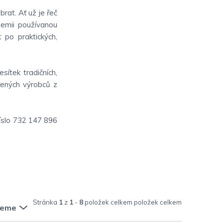
rat. Ať už je řeč
chemii používanou
t po praktických,
sítek tradičních,
ěřených výrobců z
číslo 732 147 896
Stránka
1
z
1
-
8
položek celkem
jeme