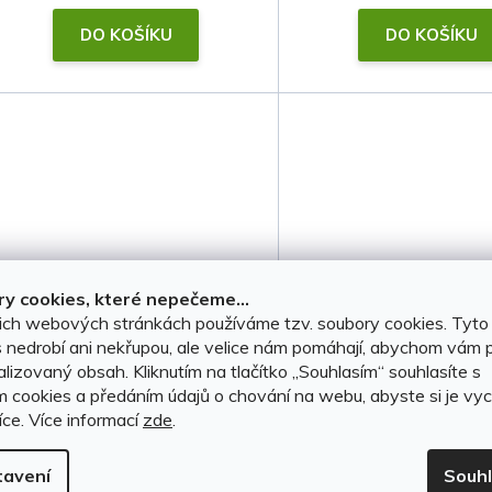
t
DO KOŠÍKU
DO KOŠÍKU
ů
y cookies, které nepečeme...
ich webových stránkách používáme tzv. soubory cookies. Tyto
Poklice na kola Suzuki 15"
Poklice na kola Suzu
 nedrobí ani nekřupou, ale velice nám pomáhají, abychom vám p
lizovaný obsah. Kliknutím na tlačítko ,,Souhlasím“ souhlasíte s
(typ 23) • 4 ks
(typ 3) • 4 ks
m cookies a předáním údajů o chování na webu, abyste si je vyc
íce.
Více informací
zde
.
SKLADEM, ihned k odeslání
SKLADEM, ihned k ode
(>5 sada)
(>5 sada)
tavení
Souh