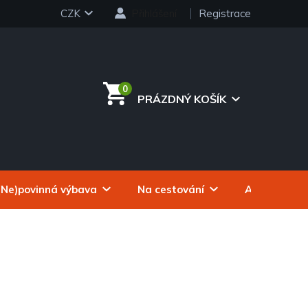
CZK
Přihlášení
Registrace
PRÁZDNÝ KOŠÍK
NÁKUPNÍ
KOŠÍK
(Ne)povinná výbava
Na cestování
Autokosmeti