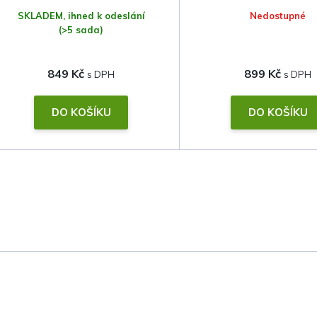
SKLADEM, ihned k odeslání
Nedostupné
(>5 sada)
849 Kč
899 Kč
DO KOŠÍKU
DO KOŠÍKU
O
v
l
á
d
a