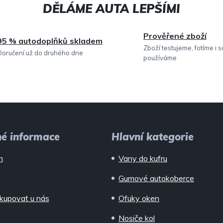
c
í
Prověřené zboží
95 % autodoplňků skladem
p
Zboží testujeme, fotíme i 
Doručení už do druhého dne
používáme
r
v
k
y
v
né informace
Hlavní kategorie
ý
n
Vany do kufru
p
Gumové autokoberce
i
kupovat u nás
Ofuky oken
s
Nosiče kol