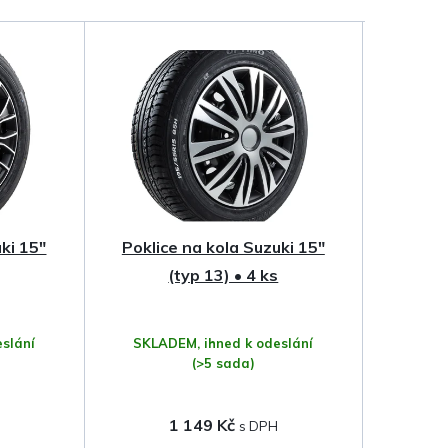
ki 15"
Poklice na kola Suzuki 15"
(typ 13) • 4 ks
slání
SKLADEM, ihned k odeslání
(>5 sada)
1 149 Kč