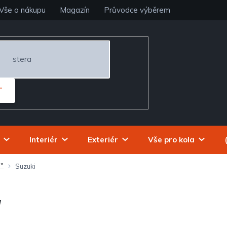
Vše o nákupu
Magazín
Průvodce výběrem
T
Interiér
Exteriér
Vše pro kola
5"
Suzuki
"