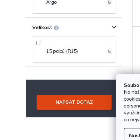
Argo
8
k
e
t
l
Velikost
ů
15 palců (R15)
8
Soubor
Na naš
cookies
NAPSAT DOTAZ
persona
využití
co nejv
Nas