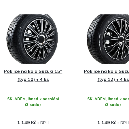
a
z
e
n
í
p
Poklice na kola Suzuki 15"
Poklice na kola Suzu
r
(typ 10) • 4 ks
(typ 12) • 4 ks
o
SKLADEM, ihned k odeslání
SKLADEM, ihned k ode
d
(3 sada)
(3 sada)
u
1 149 Kč
1 149 Kč
k