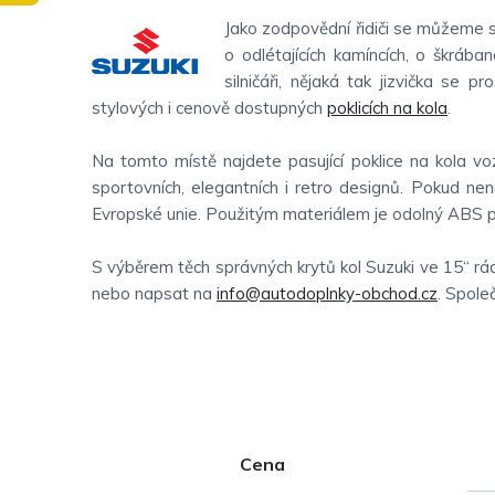
Jako zodpovědní řidiči se můžeme sna
o odlétajících kamíncích, o škrába
silničáři, nějaká tak jizvička se 
stylových i cenově dostupných
poklicích na kola
.
Na tomto místě najdete pasující poklice na kola voz
sportovních, elegantních i retro designů. Pokud nen
Evropské unie. Použitým materiálem je odolný ABS pl
S výběrem těch správných krytů kol Suzuki ve 15“ rá
nebo napsat na
info@autodoplnky-obchod.cz
. Spole
P
Cena