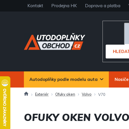
Přejít
Kontakt
Prodejna HK
Doprava a platba
na
obsah
HLEDA
Autodoplňky podle modelu auta
Nosiče
Domů
Exteriér
Ofuky oken
Volvo
V70
OFUKY OKEN VOLVO