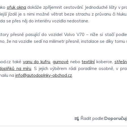
jako
ofuk okna
dokáže zpříjemnit cestování. Jednoduché lišty v pr
hlejší jízdě je s nimi možné větrat beze strachu z průvanu či hluku
oda se přes něj do interiéru vozidla nedostane.
tory přesně pasující do vozidel Volvo V70 – níže si stačí podl
o, že na vozidle sedí na milimetr přesně, instalace se díky tomu
hod.cz také
vanu do kufru
,
gumové
nebo
textilní
koberce,
střešn
 doplňků na míru
. S jejich výběrem rádi poradíme osobně, v pr
mailu na
info@autodoplnky-obchod.cz
.
Ř
Řadit podle:
Doporuču