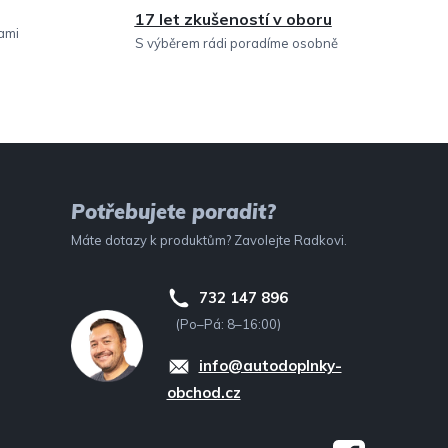
17 let zkušeností v oboru
sami
S výběrem rádi poradíme osobně
Potřebujete poradit?
Máte dotazy k produktům? Zavolejte Radkovi.
732 147 896
(Po–Pá: 8–16:00)
info@autodoplnky-
obchod.cz