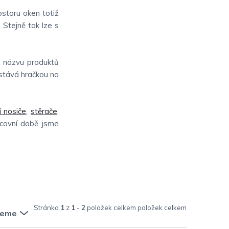
ostoru oken totiž
. Stejně tak lze s
e názvu produktů
 stává hračkou na
í nosiče
,
stěrače
,
acovní době jsme
Stránka
1
z
1
-
2
položek celkem
jeme