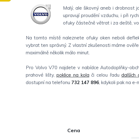
Malý, ale šikovný aneb i drobnost 
upravují proudění vzduchu, i při ryc
ofuky částečně větrat i za deště, v
Na tomto místě naleznete ofuky oken neboli deflek
vybrat ten správný. Z vlastní zkušenosti máme ověřen
maximálně několik málo minut.
Pro Volvo V70 najdete v nabídce Autodoplňky-obc
prahové lišty,
poklice na kola
či celou řadu
dalších
dostupní na telefonu
732 147 896
, kdykoli pak na e-
P
Cena