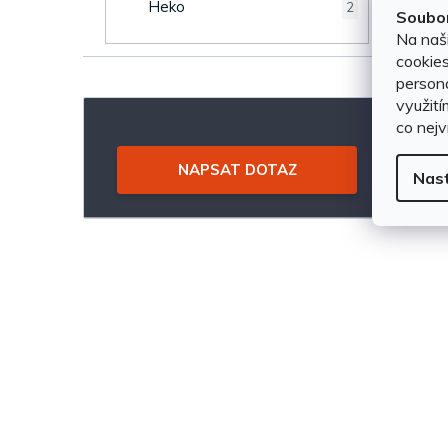
u
Heko
2
Soubor
e
Na naš
k
cookies
l
persona
t
využití
co nejv
ů
NAPSAT DOTAZ
Nas