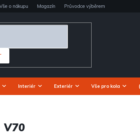
Vše o nákupu
Magazín
Průvodce výběrem
T
Interiér
Exteriér
Vše pro kola
 V70