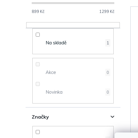
o
s
899
Kč
1299
Kč
V
t
ý
r
Na skladě
1
p
a
i
n
s
Akce
0
n
p
Novinka
0
í
r
p
o
Značky
a
d
n