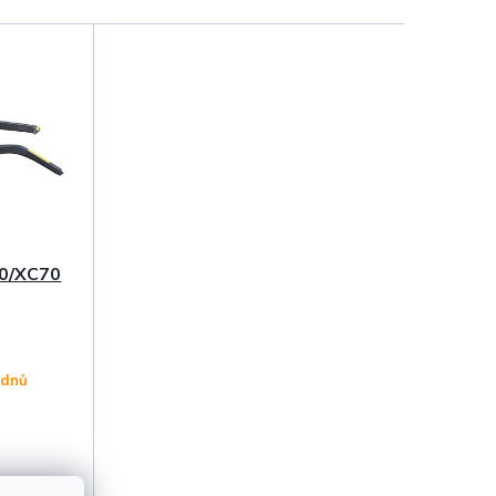
70/XC70
 dnů