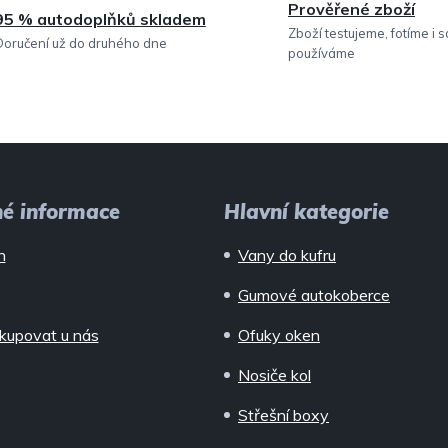
Prověřené zboží
95 % autodoplňků skladem
Zboží testujeme, fotíme i 
Doručení už do druhého dne
používáme
né informace
Hlavní kategorie
n
Vany do kufru
Gumové autokoberce
kupovat u nás
Ofuky oken
Nosiče kol
Střešní boxy