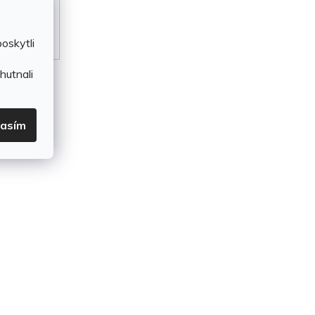
oskytli
hutnali
lasím