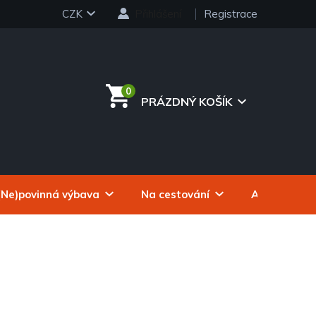
CZK
Přihlášení
Registrace
PRÁZDNÝ KOŠÍK
NÁKUPNÍ
KOŠÍK
(Ne)povinná výbava
Na cestování
Autokosmeti