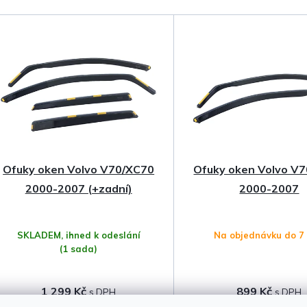
a
z
e
n
í
p
Ofuky oken Volvo V70/XC70
Ofuky oken Volvo V
r
2000-2007 (+zadní)
2000-2007
o
SKLADEM, ihned k odeslání
Na objednávku do 7
d
(1 sada)
u
1 299 Kč
899 Kč
k