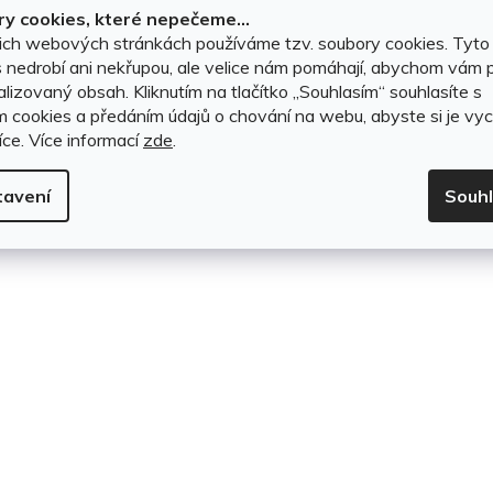
y cookies, které nepečeme...
t
DO KOŠÍKU
DO KOŠÍKU
ich webových stránkách používáme tzv. soubory cookies. Tyto
 nedrobí ani nekřupou, ale velice nám pomáhají, abychom vám p
ů
lizovaný obsah. Kliknutím na tlačítko ,,Souhlasím“ souhlasíte s
m cookies a předáním údajů o chování na webu, abyste si je vyc
O
íce.
Více informací
zde
.
v
tavení
Souh
l
á
d
a
c
í
p
r