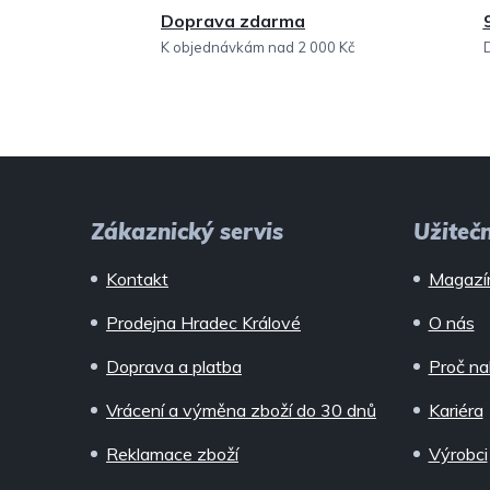
Doprava zdarma
K objednávkám nad 2 000 Kč
Z
á
Zákaznický servis
Užiteč
p
Kontakt
Magazí
a
Prodejna Hradec Králové
O nás
t
Doprava a platba
Proč na
í
Vrácení a výměna zboží do 30 dnů
Kariéra
Reklamace zboží
Výrobci