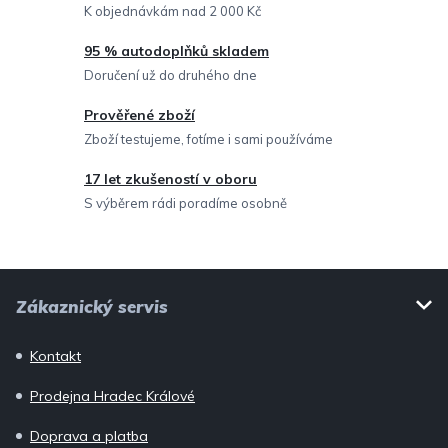
í
K objednávkám nad 2 000 Kč
p
95 % autodoplňků skladem
r
Doručení už do druhého dne
v
Prověřené zboží
k
Zboží testujeme, fotíme i sami používáme
y
v
17 let zkušeností v oboru
ý
S výběrem rádi poradíme osobně
p
i
Z
s
Zákaznický servis
u
á
p
Kontakt
a
Prodejna Hradec Králové
t
í
Doprava a platba