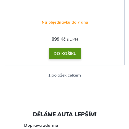
t
ů
Na objednávku do 7 dnů
899 Kč
DO KOŠÍKU
1
položek celkem
O
v
l
á
d
a
c
Doprava zdarma