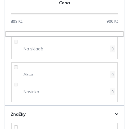
n
Cena
í
p
899
Kč
900
Kč
r
o
d
Na skladě
0
u
k
t
Akce
0
ů
Novinka
0
Značky