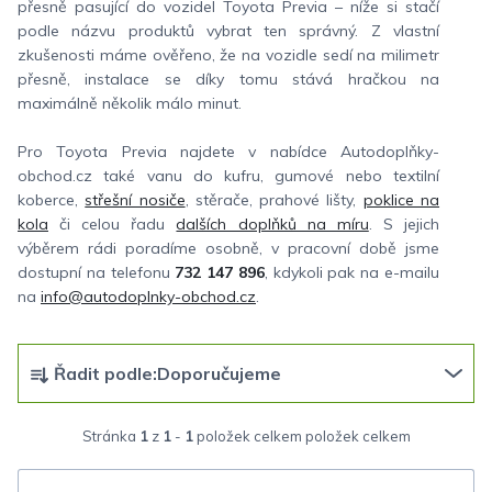
přesně pasující do vozidel Toyota Previa – níže si stačí
podle názvu produktů vybrat ten správný. Z vlastní
zkušenosti máme ověřeno, že na vozidle sedí na milimetr
přesně, instalace se díky tomu stává hračkou na
maximálně několik málo minut.
Pro Toyota Previa najdete v nabídce Autodoplňky-
obchod.cz také vanu do kufru, gumové nebo textilní
koberce,
střešní nosiče
, stěrače, prahové lišty,
poklice na
kola
či celou řadu
dalších doplňků na míru
. S jejich
výběrem rádi poradíme osobně, v pracovní době jsme
dostupní na telefonu
732 147 896
, kdykoli pak na e-mailu
na
info@autodoplnky-obchod.cz
.
Ř
Řadit podle:
Doporučujeme
a
z
Stránka
1
z
1
-
1
položek celkem
e