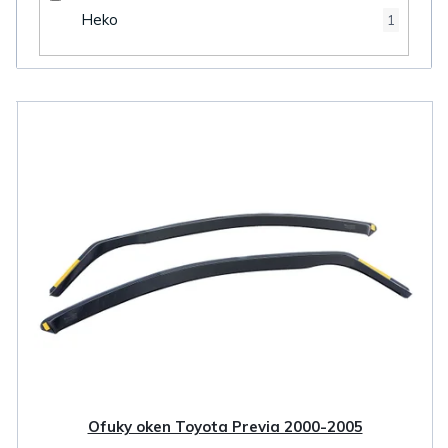
Heko
1
V
ý
p
i
s
p
r
o
d
u
k
Ofuky oken Toyota Previa 2000-2005