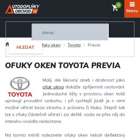
Přejít
NÁKUP
na
obsah
KOŠÍK
Domů
Exteriér
Ofuky oken
Toyota
Previa
HLEDAT
OFUKY OKEN TOYOTA PREVIA
Malý, ale šikovný aneb i drobnost jako
ofuk okna
dokáže zpříjemnit cestování.
Jednoduché lišty v prostoru oken totiž
upravují proudění vzduchu, i při rychlejší jízdě je s nimi
možné větrat beze strachu z průvanu či hluku. Stejně tak
lze s ofuky částečně větrat i za deště, voda se přes něj do
interiéru vozidla nedostane.
Na tomto místě naleznete ofuky oken neboli deflektory