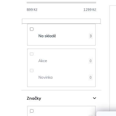
o
s
899
Kč
1299
Kč
V
t
ý
r
Na skladě
3
p
a
i
n
s
Akce
0
n
p
Novinka
0
í
r
p
o
Značky
a
d
n