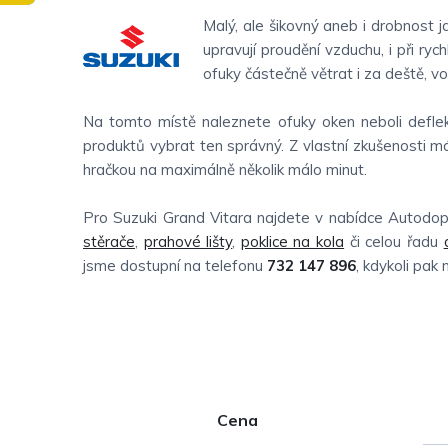
Malý, ale šikovný aneb i drobnost 
upravují proudění vzduchu, i při ryc
ofuky částečně větrat i za deště, v
Na tomto místě naleznete ofuky oken neboli deflekt
produktů vybrat ten správný. Z vlastní zkušenosti m
hračkou na maximálně několik málo minut.
Pro Suzuki Grand Vitara najdete v nabídce Autodo
stěrače
,
prahové lišty
,
poklice na kola
či celou řadu
jsme dostupní na telefonu
732 147 896
, kdykoli pak
P
Cena