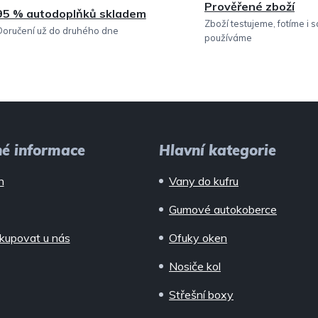
Prověřené zboží
95 % autodoplňků skladem
p
Zboží testujeme, fotíme i 
Doručení už do druhého dne
používáme
r
v
k
y
v
né informace
Hlavní kategorie
ý
n
Vany do kufru
p
Gumové autokoberce
i
kupovat u nás
Ofuky oken
s
Nosiče kol
u
Střešní boxy