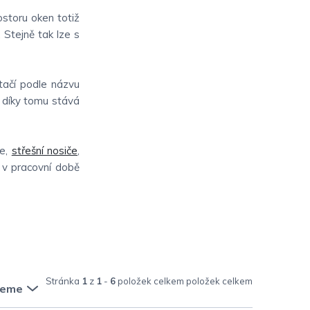
ostoru oken totiž
. Stejně tak lze s
tačí podle názvu
e díky tomu stává
ce,
střešní nosiče
,
 v pracovní době
Stránka
1
z
1
-
6
položek celkem
jeme