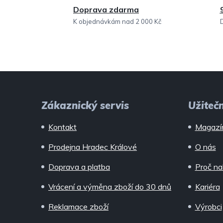
Doprava zdarma
K objednávkám nad 2 000 Kč
Z
á
Zákaznický servis
Užiteč
p
Kontakt
Magazí
a
Prodejna Hradec Králové
O nás
t
Doprava a platba
Proč na
í
Vrácení a výměna zboží do 30 dnů
Kariéra
Reklamace zboží
Výrobci