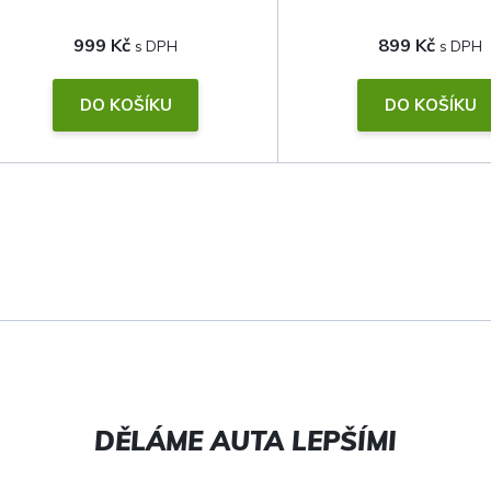
999 Kč
899 Kč
DO KOŠÍKU
DO KOŠÍKU
O
v
l
á
d
a
c
í