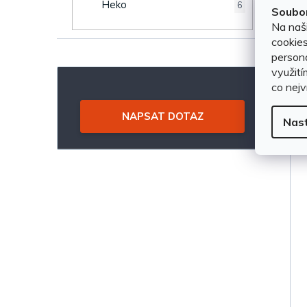
u
Heko
6
Soubor
e
Na naš
k
cookies
l
persona
t
využití
co nejv
ů
NAPSAT DOTAZ
Nas