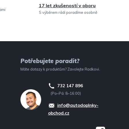
17 let zkušeností v oboru
sami
S výběrem rádi poradíme osobně
Potřebujete poradit?
Máte dotazy k produktům? Zavolejte Radkovi.
732 147 896
(Po–Pá: 8–16:00)
info@autodoplnky-
obchod.cz