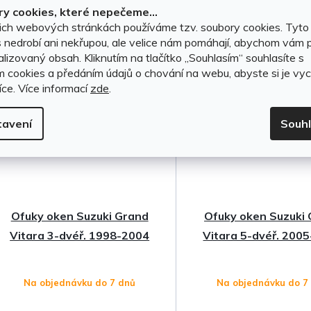
y cookies, které nepečeme...
t
DO KOŠÍKU
DO KOŠÍKU
ich webových stránkách používáme tzv. soubory cookies. Tyto
 nedrobí ani nekřupou, ale velice nám pomáhají, abychom vám p
ů
lizovaný obsah. Kliknutím na tlačítko ,,Souhlasím“ souhlasíte s
m cookies a předáním údajů o chování na webu, abyste si je vyc
íce.
Více informací
zde
.
tavení
Souh
Ofuky oken Suzuki Grand
Ofuky oken Suzuki
Vitara 3-dvéř. 1998-2004
Vitara 5-dvéř. 200
Na objednávku do 7 dnů
Na objednávku do 7