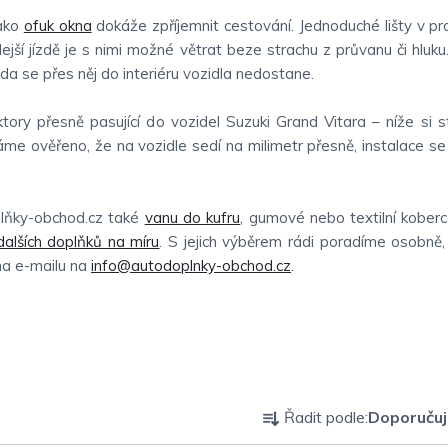
jako
ofuk okna
dokáže zpříjemnit cestování. Jednoduché lišty v pr
hlejší jízdě je s nimi možné větrat beze strachu z průvanu či hluku
oda se přes něj do interiéru vozidla nedostane.
ory přesně pasující do vozidel Suzuki Grand Vitara – níže si s
áme ověřeno, že na vozidle sedí na milimetr přesně, instalace s
plňky-obchod.cz také
vanu do kufru
, gumové nebo textilní kober
dalších doplňků na míru
. S jejich výběrem rádi poradíme osobně,
 na e-mailu na
info@autodoplnky-obchod.cz
.
Ř
Řadit podle:
Doporuču