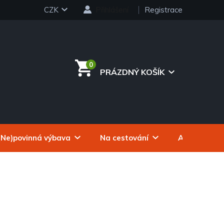
CZK
Přihlášení
Registrace
PRÁZDNÝ KOŠÍK
NÁKUPNÍ
KOŠÍK
(Ne)povinná výbava
Na cestování
Autokosmeti