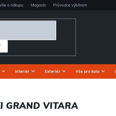
Vše o nákupu
Magazín
Průvodce výběrem
T
Interiér
Exteriér
Vše pro kola
I GRAND VITARA