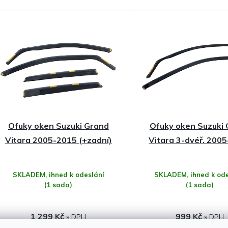
a
z
e
n
í
p
Ofuky oken Suzuki Grand
Ofuky oken Suzuki
r
Vitara 2005-2015 (+zadní)
Vitara 3-dvéř. 200
o
SKLADEM, ihned k odeslání
SKLADEM, ihned k ode
d
(1 sada)
(1 sada)
u
1 299 Kč
999 Kč
k