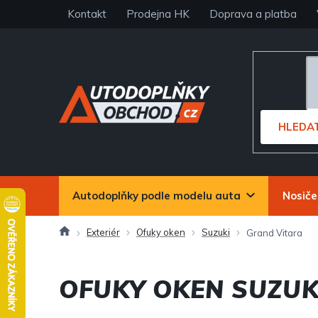
Přejít
Kontakt
Prodejna HK
Doprava a platba
na
obsah
HLEDA
Autodoplňky podle modelu auta
Nosiče
Domů
Exteriér
Ofuky oken
Suzuki
Grand Vitara
OFUKY OKEN SUZUK