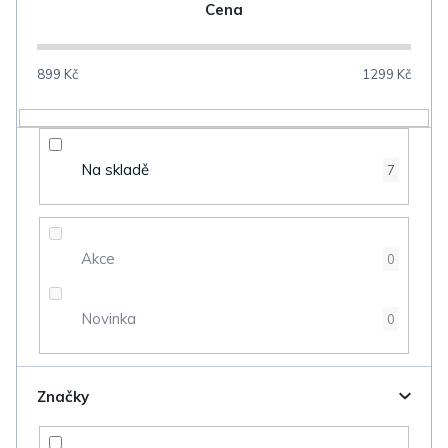
n
Cena
í
p
899
Kč
1299
Kč
r
o
d
Na skladě
7
u
k
t
Akce
0
ů
Novinka
0
Značky