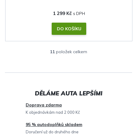
1 299 Kč
DO KOŠÍKU
11
položek celkem
O
v
l
á
d
a
c
Doprava zdarma
í
K objednávkám nad 2 000 Kč
p
95 % autodoplňků skladem
r
Doručení už do druhého dne