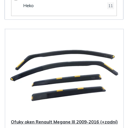
Heko
11
V
ý
p
i
s
p
r
o
d
u
k
Ofuky oken Renault Megane III 2009-2016 (+zadní)