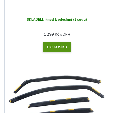
t
ů
SKLADEM, ihned k odeslání
(1 sada)
1 299 Kč
DO KOŠÍKU