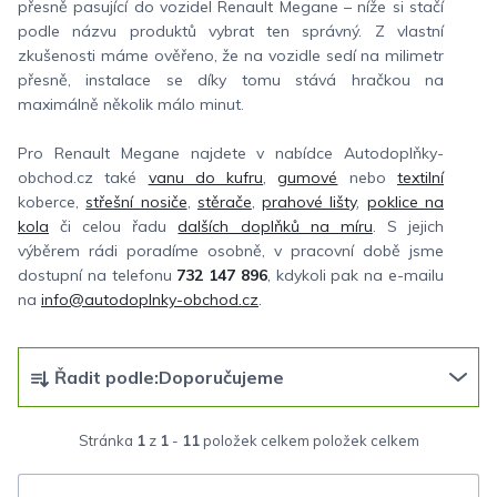
přesně pasující do vozidel Renault Megane – níže si stačí
podle názvu produktů vybrat ten správný. Z vlastní
zkušenosti máme ověřeno, že na vozidle sedí na milimetr
přesně, instalace se díky tomu stává hračkou na
maximálně několik málo minut.
Pro Renault Megane najdete v nabídce Autodoplňky-
obchod.cz také
vanu do kufru
,
gumové
nebo
textilní
koberce,
střešní nosiče
,
stěrače
,
prahové lišty
,
poklice na
kola
či celou řadu
dalších doplňků na míru
. S jejich
výběrem rádi poradíme osobně, v pracovní době jsme
dostupní na telefonu
732 147 896
, kdykoli pak na e-mailu
na
info@autodoplnky-obchod.cz
.
Ř
Řadit podle:
Doporučujeme
a
z
Stránka
1
z
1
-
11
položek celkem
e