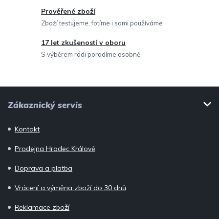
v
Prověřené zboží
k
Zboží testujeme, fotíme i sami používáme
y
v
17 let zkušeností v oboru
ý
S výběrem rádi poradíme osobně
p
i
Z
s
Zákaznický servis
u
á
p
Kontakt
a
Prodejna Hradec Králové
t
í
Doprava a platba
Vrácení a výměna zboží do 30 dnů
Reklamace zboží