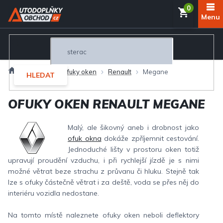
Přejít
NÁKUP
na
obsah
KOŠÍK
Domů
Exteriér
Ofuky oken
Renault
Megane
HLEDAT
OFUKY OKEN RENAULT MEGANE
Malý, ale šikovný aneb i drobnost jako
ofuk okna
dokáže zpříjemnit cestování.
Jednoduché lišty v prostoru oken totiž
upravují proudění vzduchu, i při rychlejší jízdě je s nimi
možné větrat beze strachu z průvanu či hluku. Stejně tak
lze s ofuky částečně větrat i za deště, voda se přes něj do
interiéru vozidla nedostane.
Na tomto místě naleznete ofuky oken neboli deflektory