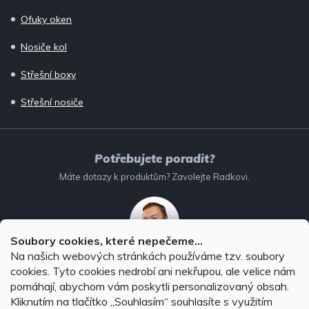
Ofuky oken
Nosiče kol
Střešní boxy
Střešní nosiče
Potřebujete poradit?
Máte dotazy k produktům? Zavolejte Radkovi.
Soubory cookies, které nepečeme...
Na našich webových stránkách používáme tzv. soubory
732 147 896
(Po–Pá: 8–16:00)
cookies. Tyto cookies nedrobí ani nekřupou, ale velice nám
pomáhají, abychom vám poskytli personalizovaný obsah.
info@autodoplnky-obchod.cz
Kliknutím na tlačítko ,,Souhlasím“ souhlasíte s využitím