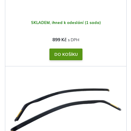
t
ů
SKLADEM, ihned k odeslání
(1 sada)
899 Kč
DO KOŠÍKU