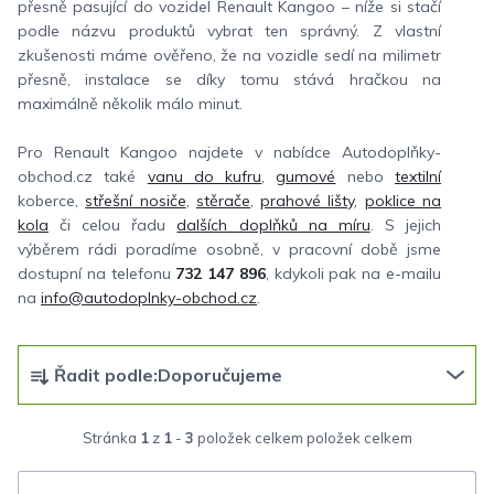
přesně pasující do vozidel Renault Kangoo – níže si stačí
podle názvu produktů vybrat ten správný. Z vlastní
zkušenosti máme ověřeno, že na vozidle sedí na milimetr
přesně, instalace se díky tomu stává hračkou na
maximálně několik málo minut.
Pro Renault Kangoo najdete v nabídce Autodoplňky-
obchod.cz také
vanu do kufru
,
gumové
nebo
textilní
koberce,
střešní nosiče
,
stěrače
,
prahové lišty
,
poklice na
kola
či celou řadu
dalších doplňků na míru
. S jejich
výběrem rádi poradíme osobně, v pracovní době jsme
dostupní na telefonu
732 147 896
, kdykoli pak na e-mailu
na
info@autodoplnky-obchod.cz
.
Ř
Řadit podle:
Doporučujeme
a
z
Stránka
1
z
1
-
3
položek celkem
e