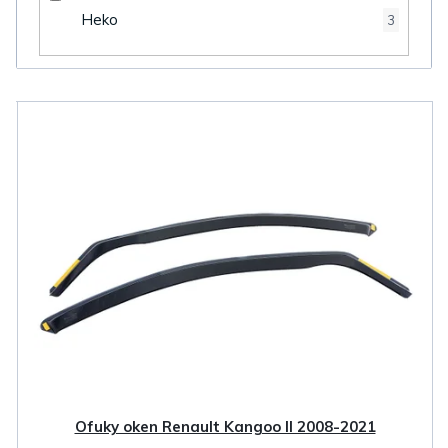
Heko
3
V
ý
p
i
s
p
r
o
d
u
k
Ofuky oken Renault Kangoo II 2008-2021