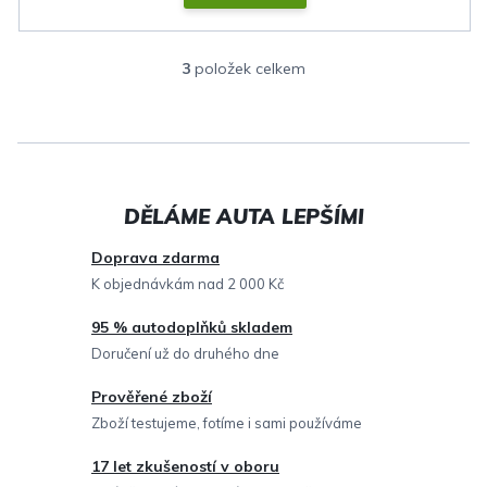
3
položek celkem
O
v
l
á
d
a
c
Doprava zdarma
í
K objednávkám nad 2 000 Kč
p
95 % autodoplňků skladem
r
Doručení už do druhého dne
v
Prověřené zboží
k
Zboží testujeme, fotíme i sami používáme
y
v
17 let zkušeností v oboru