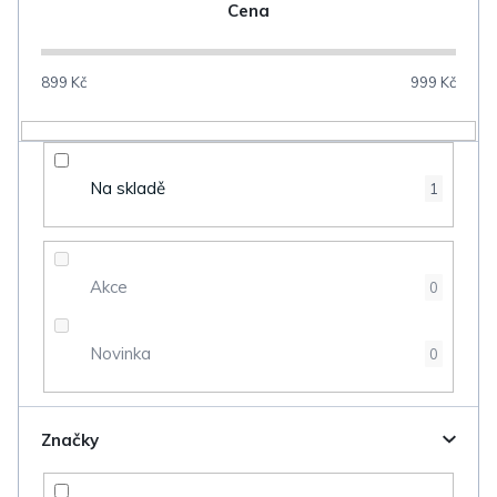
n
Cena
í
p
899
Kč
999
Kč
r
o
d
Na skladě
1
u
k
t
Akce
0
ů
Novinka
0
Značky