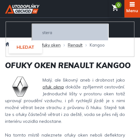
Přejít
NÁKUP
na
obsah
KOŠÍK
Domů
Exteriér
Ofuky oken
Renault
Kangoo
HLEDAT
OFUKY OKEN RENAULT KANGOO
Malý, ale šikovný aneb i drobnost jako
ofuk okna
dokáže zpříjemnit cestování.
Jednoduché lišty v prostoru oken totiž
upravují proudění vzduchu, i při rychlejší jízdě je s nimi
možné větrat beze strachu z průvanu či hluku. Stejně tak
lze s ofuky částečně větrat i za deště, voda se přes něj do
interiéru vozidla nedostane.
Na tomto místě naleznete ofuky oken neboli deflektory