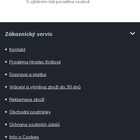
ý
S výběrem rádi poradíme osobně
p
i
Z
s
Zákaznický servis
u
á
p
Kontakt
a
Prodejna Hradec Králové
t
í
Doprava a platba
Vrácení a výměna zboží do 30 dnů
Reklamace zboží
Obchodní podmínky
Ochrana osobních údajů
Info o Cookies