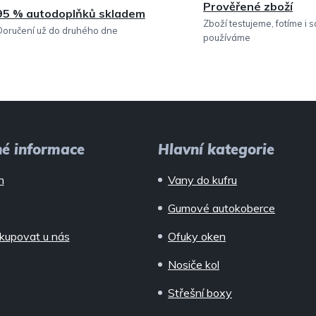
Prověřené zboží
95 % autodoplňků skladem
Zboží testujeme, fotíme i 
Doručení už do druhého dne
používáme
né informace
Hlavní kategorie
n
Vany do kufru
Gumové autokoberce
kupovat u nás
Ofuky oken
Nosiče kol
Střešní boxy