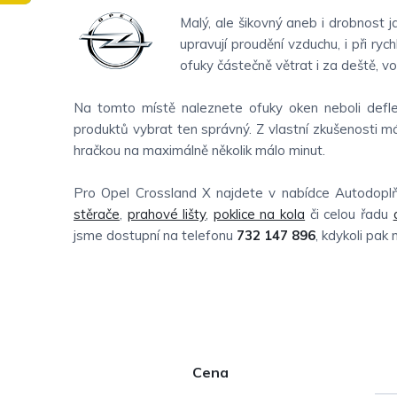
Malý, ale šikovný aneb i drobnost 
upravují proudění vzduchu, i při ryc
ofuky částečně větrat i za deště, v
Na tomto místě naleznete ofuky oken neboli deflek
produktů vybrat ten správný. Z vlastní zkušenosti m
hračkou na maximálně několik málo minut.
Pro Opel Crossland X najdete v nabídce Autodopl
stěrače
,
prahové lišty
,
poklice na kola
či celou řadu
jsme dostupní na telefonu
732 147 896
, kdykoli pak
P
Cena