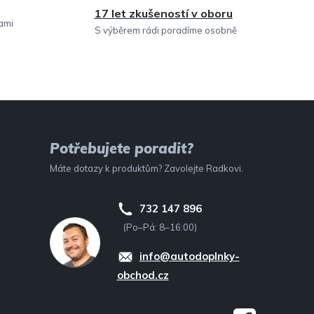
17 let zkušeností v oboru
sami
S výběrem rádi poradíme osobně
Potřebujete poradit?
Máte dotazy k produktům? Zavolejte Radkovi.
732 147 896
(Po–Pá: 8–16:00)
info@autodoplnky-
obchod.cz