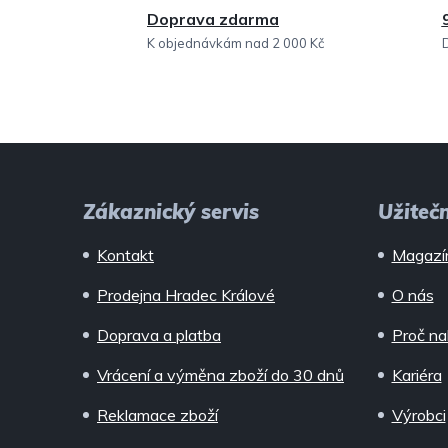
Doprava zdarma
K objednávkám nad 2 000 Kč
Z
á
Zákaznický servis
Užiteč
p
Kontakt
Magazí
a
Prodejna Hradec Králové
O nás
t
Doprava a platba
Proč na
í
Vrácení a výměna zboží do 30 dnů
Kariéra
Reklamace zboží
Výrobci