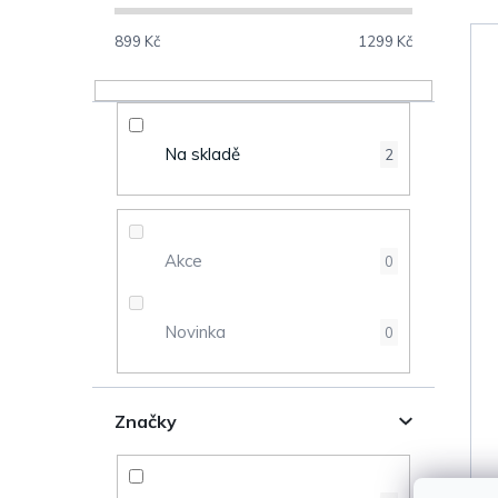
o
s
899
Kč
1299
Kč
V
t
ý
r
Na skladě
2
p
a
i
n
s
Akce
0
n
p
Novinka
0
í
r
p
o
Značky
a
d
n