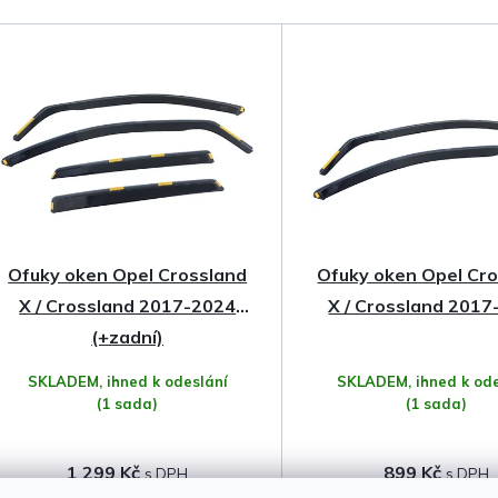
a
z
e
n
í
p
Ofuky oken Opel Crossland
Ofuky oken Opel Cr
r
X / Crossland 2017-2024
X / Crossland 201
o
(+zadní)
SKLADEM, ihned k odeslání
SKLADEM, ihned k ode
d
(1 sada)
(1 sada)
u
1 299 Kč
899 Kč
k