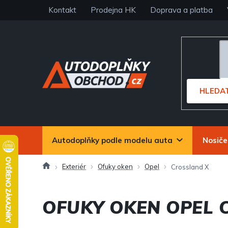
Přejít
Kontakt
Prodejna HK
Doprava a platba
na
obsah
HLEDA
Autodoplňky podle modelu auta
Nosiče
Domů
Exteriér
Ofuky oken
Opel
Crossland X
OFUKY OKEN OPEL 