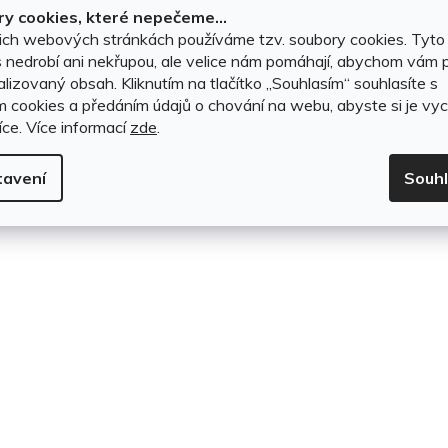
y cookies, které nepečeme...
t
DO KOŠÍKU
DO KOŠÍKU
ich webových stránkách používáme tzv. soubory cookies. Tyto
 nedrobí ani nekřupou, ale velice nám pomáhají, abychom vám p
ů
lizovaný obsah. Kliknutím na tlačítko ,,Souhlasím“ souhlasíte s
m cookies a předáním údajů o chování na webu, abyste si je vyc
O
íce.
Více informací
zde
.
v
tavení
Souh
l
á
d
a
c
í
p
r