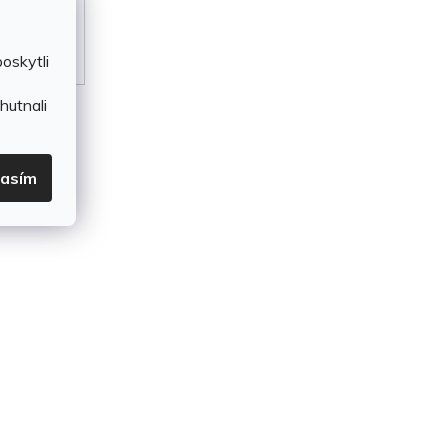
oskytli
hutnali
lasím