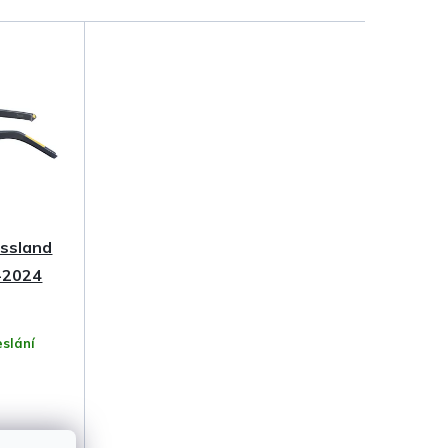
ossland
7-2024
slání