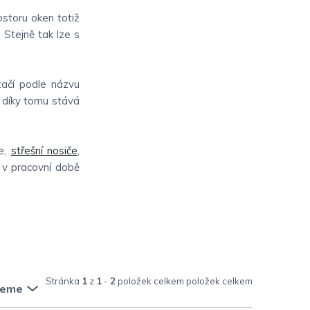
ostoru oken totiž
. Stejně tak lze s
tačí podle názvu
e díky tomu stává
e,
střešní nosiče
,
 v pracovní době
Stránka
1
z
1
-
2
položek celkem
jeme