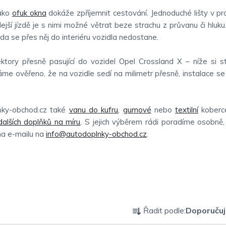
jako
ofuk okna
dokáže zpříjemnit cestování. Jednoduché lišty v pr
hlejší jízdě je s nimi možné větrat beze strachu z průvanu či hluku
oda se přes něj do interiéru vozidla nedostane.
tory přesně pasující do vozidel Opel Crossland X – níže si s
áme ověřeno, že na vozidle sedí na milimetr přesně, instalace s
ňky-obchod.cz také
vanu do kufru
,
gumové
nebo
textilní
koberc
dalších doplňků na míru
. S jejich výběrem rádi poradíme osobně,
 na e-mailu na
info@autodoplnky-obchod.cz
.
Ř
Řadit podle:
Doporuču