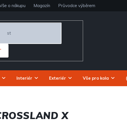
Vše o nákupu
Magazín
Průvodce výběrem
T
Interiér
Exteriér
Vše pro kola
CROSSLAND X