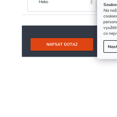
u
Heko
2
Soubor
e
Na naš
k
cookies
l
persona
t
využití
co nejv
ů
NAPSAT DOTAZ
Nas