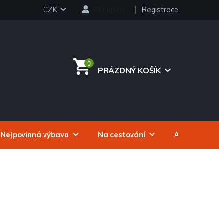
CZK
Přihlášení
Registrace
PRÁZDNÝ KOŠÍK
NÁKUPNÍ
KOŠÍK
(Ne)povinná výbava
Na cestování
Autokosmeti