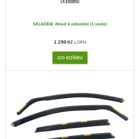
t
(+zadní)
ů
SKLADEM, ihned k odeslání
(1 sada)
1 299 Kč
DO KOŠÍKU