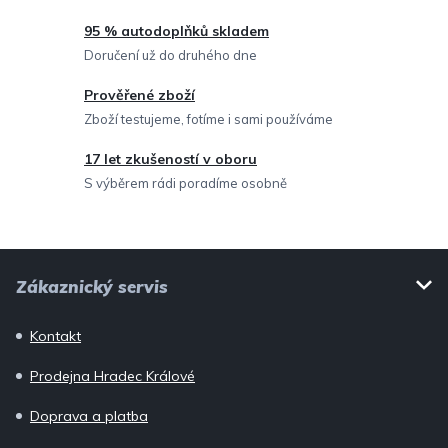
p
95 % autodoplňků skladem
r
Doručení už do druhého dne
v
Prověřené zboží
k
Zboží testujeme, fotíme i sami používáme
y
v
17 let zkušeností v oboru
ý
S výběrem rádi poradíme osobně
p
i
Z
s
Zákaznický servis
u
á
p
Kontakt
a
Prodejna Hradec Králové
t
í
Doprava a platba