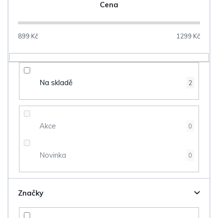
n
Cena
í
p
899
Kč
1299
Kč
r
o
d
Na skladě
2
u
k
t
Akce
0
ů
Novinka
0
Značky