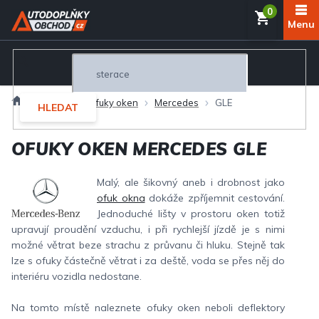
Přejít
NÁKUP
na
obsah
KOŠÍK
Domů
Exteriér
Ofuky oken
Mercedes
GLE
HLEDAT
OFUKY OKEN MERCEDES GLE
Malý, ale šikovný aneb i drobnost jako
ofuk okna
dokáže zpříjemnit cestování.
Jednoduché lišty v prostoru oken totiž
upravují proudění vzduchu, i při rychlejší jízdě je s nimi
možné větrat beze strachu z průvanu či hluku. Stejně tak
lze s ofuky částečně větrat i za deště, voda se přes něj do
interiéru vozidla nedostane.
Na tomto místě naleznete ofuky oken neboli deflektory