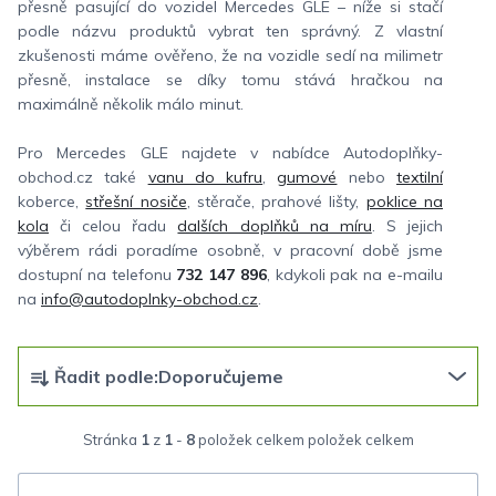
přesně pasující do vozidel Mercedes GLE – níže si stačí
podle názvu produktů vybrat ten správný. Z vlastní
zkušenosti máme ověřeno, že na vozidle sedí na milimetr
přesně, instalace se díky tomu stává hračkou na
maximálně několik málo minut.
Pro Mercedes GLE najdete v nabídce Autodoplňky-
obchod.cz také
vanu do kufru
,
gumové
nebo
textilní
koberce,
střešní nosiče
, stěrače, prahové lišty,
poklice na
kola
či celou řadu
dalších doplňků na míru
. S jejich
výběrem rádi poradíme osobně, v pracovní době jsme
dostupní na telefonu
732 147 896
, kdykoli pak na e-mailu
na
info@autodoplnky-obchod.cz
.
Ř
Řadit podle:
Doporučujeme
a
z
Stránka
1
z
1
-
8
položek celkem
e