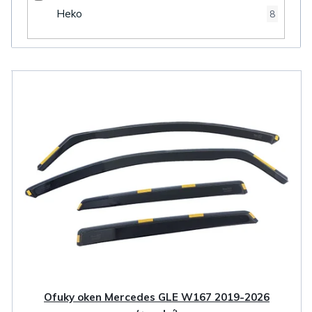
Heko
8
V
ý
p
i
s
p
r
o
d
u
k
Ofuky oken Mercedes GLE W167 2019-2026