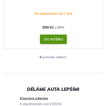
Na objednávku do 7 dnů
899 Kč
DO KOŠÍKU
8
položek celkem
O
v
l
á
d
a
c
Doprava zdarma
í
K objednávkám nad 2 000 Kč