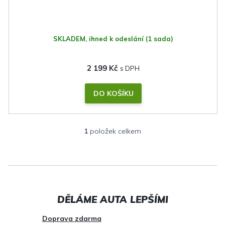
t
ů
SKLADEM, ihned k odeslání
(1 sada)
2 199 Kč
DO KOŠÍKU
1
položek celkem
O
v
l
á
d
a
c
Doprava zdarma