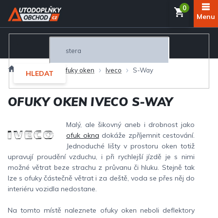
Přejít
NÁKUP
na
obsah
KOŠÍK
Domů
Exteriér
Ofuky oken
Iveco
S-Way
HLEDAT
OFUKY OKEN IVECO S-WAY
Malý, ale šikovný aneb i drobnost jako
ofuk okna
dokáže zpříjemnit cestování.
Jednoduché lišty v prostoru oken totiž
upravují proudění vzduchu, i při rychlejší jízdě je s nimi
možné větrat beze strachu z průvanu či hluku. Stejně tak
lze s ofuky částečně větrat i za deště, voda se přes něj do
interiéru vozidla nedostane.
Na tomto místě naleznete ofuky oken neboli deflektory