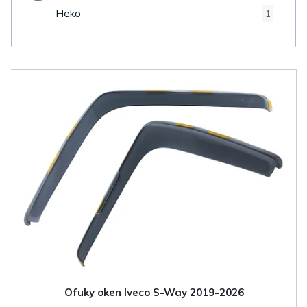
Heko
1
V
ý
p
i
s
p
r
o
d
u
k
Ofuky oken Iveco S-Way 2019-2026