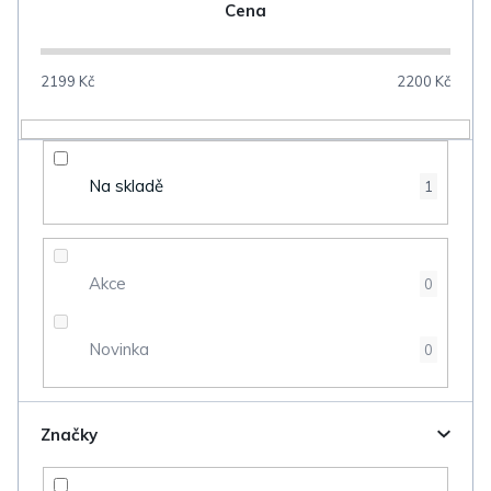
n
Cena
í
p
2199
Kč
2200
Kč
r
o
d
Na skladě
1
u
k
t
Akce
0
ů
Novinka
0
Značky