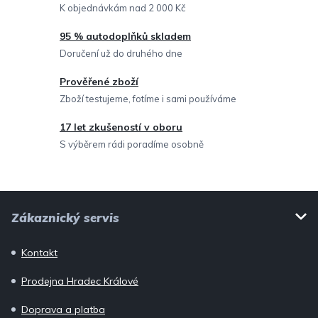
í
K objednávkám nad 2 000 Kč
p
95 % autodoplňků skladem
r
Doručení už do druhého dne
v
Prověřené zboží
k
Zboží testujeme, fotíme i sami používáme
y
v
17 let zkušeností v oboru
ý
S výběrem rádi poradíme osobně
p
i
Z
s
Zákaznický servis
u
á
p
Kontakt
a
Prodejna Hradec Králové
t
í
Doprava a platba