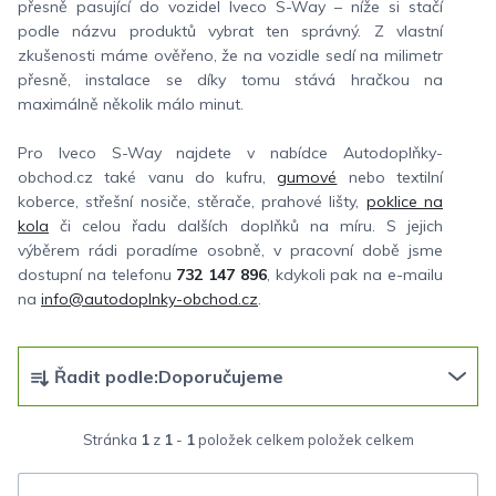
přesně pasující do vozidel Iveco S-Way – níže si stačí
podle názvu produktů vybrat ten správný. Z vlastní
zkušenosti máme ověřeno, že na vozidle sedí na milimetr
přesně, instalace se díky tomu stává hračkou na
maximálně několik málo minut.
Pro Iveco S-Way najdete v nabídce Autodoplňky-
obchod.cz také vanu do kufru,
gumové
nebo textilní
koberce, střešní nosiče, stěrače, prahové lišty,
poklice na
kola
či celou řadu dalších doplňků na míru. S jejich
výběrem rádi poradíme osobně, v pracovní době jsme
dostupní na telefonu
732 147 896
, kdykoli pak na e-mailu
na
info@autodoplnky-obchod.cz
.
Ř
Řadit podle:
Doporučujeme
a
z
Stránka
1
z
1
-
1
položek celkem
e