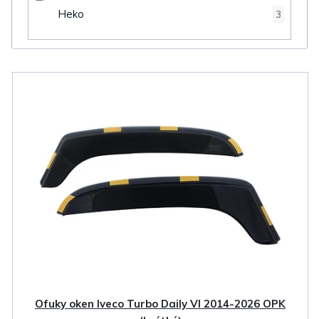
Heko
3
V
ý
p
i
s
p
r
o
d
u
k
Ofuky oken Iveco Turbo Daily VI 2014-2026 OPK