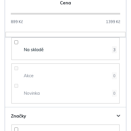
n
Cena
í
p
899
Kč
1399
Kč
r
o
d
Na skladě
3
u
k
t
Akce
0
ů
Novinka
0
Značky