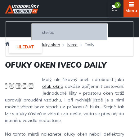
Přejít
NÁKUP
na
obsah
KOŠÍK
Domů
Exteriér
Ofuky oken
Iveco
Daily
HLEDAT
OFUKY OKEN IVECO DAILY
Malý, ale šikovný aneb i drobnost jako
ofuk okna
dokáže zpříjemnit cestování.
Jednoduché lišty v prostoru oken totiž
upravují proudění vzduchu, i při rychlejší jízdě je s nimi
možné větrat beze strachu z průvanu či hluku. Stejně tak
lze s ofuky částečně větrat i za deště, voda se přes něj do
interiéru vozidla nedostane.
Na tomto místě naleznete ofuky oken neboli deflektory