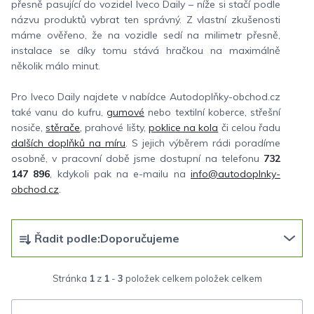
přesně pasující do vozidel Iveco Daily – níže si stačí podle
názvu produktů vybrat ten správný. Z vlastní zkušenosti
máme ověřeno, že na vozidle sedí na milimetr přesně,
instalace se díky tomu stává hračkou na maximálně
několik málo minut.
Pro Iveco Daily najdete v nabídce Autodoplňky-obchod.cz
také vanu do kufru,
gumové
nebo textilní koberce, střešní
nosiče,
stěrače
, prahové lišty,
poklice na kola
či celou řadu
dalších doplňků na míru
. S jejich výběrem rádi poradíme
osobně, v pracovní době jsme dostupní na telefonu
732
147 896
, kdykoli pak na e-mailu na
info@autodoplnky-
obchod.cz
.
Ř
Řadit podle:
Doporučujeme
a
z
Stránka
1
z
1
-
3
položek celkem
e