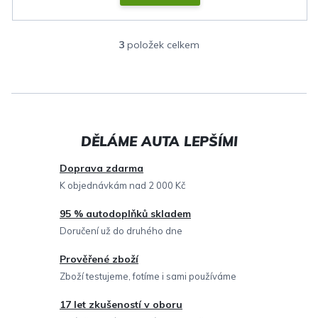
3
položek celkem
O
v
l
á
d
a
c
Doprava zdarma
í
K objednávkám nad 2 000 Kč
p
95 % autodoplňků skladem
r
Doručení už do druhého dne
v
Prověřené zboží
k
Zboží testujeme, fotíme i sami používáme
y
v
17 let zkušeností v oboru