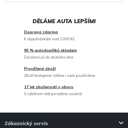
l
á
d
a
c
Doprava zdarma
í
K objednávkám nad 2 000 Kč
p
95 % autodoplňků skladem
r
Doručení už do druhého dne
v
Prověřené zboží
k
Zboží testujeme, fotíme i sami používáme
y
v
17 let zkušeností v oboru
ý
S výběrem rádi poradíme osobně
p
i
Z
s
Zákaznický servis
u
á