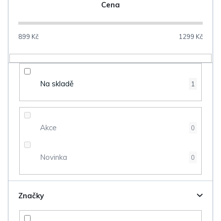
n
Cena
í
p
899
Kč
1299
Kč
r
o
d
Na skladě
1
u
k
t
Akce
0
ů
Novinka
0
Značky