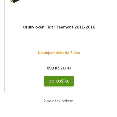
Ofuky oken Fiat Freemont 2011-2016
Na objednávku do 7 dnů
899 Kč
DO KOŠÍKU
2
položek celkem
O
v