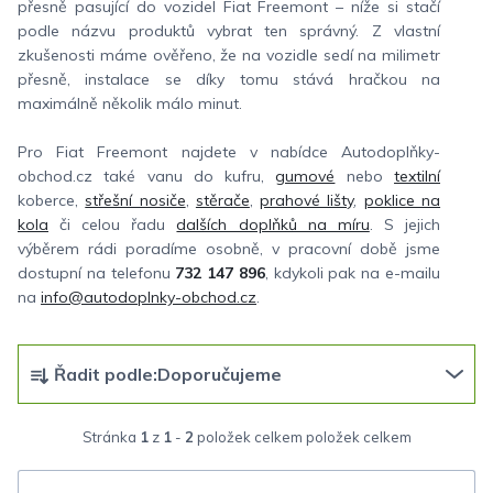
přesně pasující do vozidel Fiat Freemont – níže si stačí
podle názvu produktů vybrat ten správný. Z vlastní
zkušenosti máme ověřeno, že na vozidle sedí na milimetr
přesně, instalace se díky tomu stává hračkou na
maximálně několik málo minut.
Pro Fiat Freemont najdete v nabídce Autodoplňky-
obchod.cz také vanu do kufru,
gumové
nebo
textilní
koberce,
střešní nosiče
,
stěrače
,
prahové lišty
,
poklice na
kola
či celou řadu
dalších doplňků na míru
. S jejich
výběrem rádi poradíme osobně, v pracovní době jsme
dostupní na telefonu
732 147 896
, kdykoli pak na e-mailu
na
info@autodoplnky-obchod.cz
.
Ř
Řadit podle:
Doporučujeme
a
z
Stránka
1
z
1
-
2
položek celkem
e