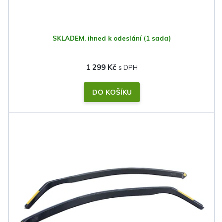
t
ů
SKLADEM, ihned k odeslání
(1 sada)
1 299 Kč
DO KOŠÍKU