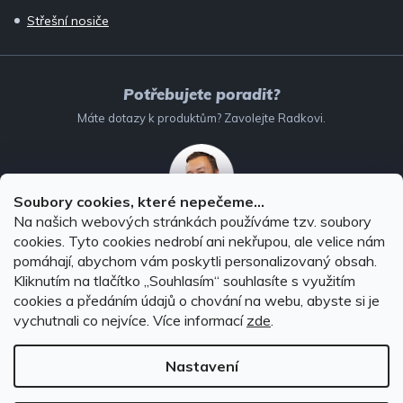
Střešní nosiče
Potřebujete poradit?
Máte dotazy k produktům? Zavolejte Radkovi.
Soubory cookies, které nepečeme...
Na našich webových stránkách používáme tzv. soubory
732 147 896
(Po–Pá: 8–16:00)
cookies. Tyto cookies nedrobí ani nekřupou, ale velice nám
pomáhají, abychom vám poskytli personalizovaný obsah.
info@autodoplnky-obchod.cz
Kliknutím na tlačítko ,,Souhlasím“ souhlasíte s využitím
cookies a předáním údajů o chování na webu, abyste si je
vychutnali co nejvíce.
Více informací
zde
.
Nastavení
Copyright 2026
Autodoplňky-obchod.cz
. Všechna práva