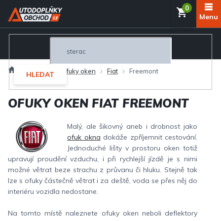
Přejít
NÁKUP
na
obsah
KOŠÍK
Domů
Exteriér
Ofuky oken
Fiat
Freemont
HLEDAT
OFUKY OKEN FIAT FREEMONT
Malý, ale šikovný aneb i drobnost jako
ofuk okna
dokáže zpříjemnit cestování.
Jednoduché lišty v prostoru oken totiž
upravují proudění vzduchu, i při rychlejší jízdě je s nimi
možné větrat beze strachu z průvanu či hluku. Stejně tak
lze s ofuky částečně větrat i za deště, voda se přes něj do
interiéru vozidla nedostane.
Na tomto místě naleznete ofuky oken neboli deflektory