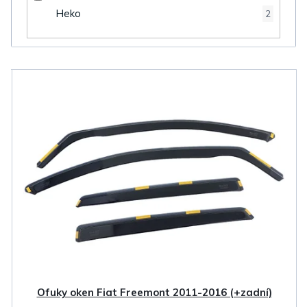
Heko
2
V
ý
p
i
s
p
r
o
d
u
k
Ofuky oken Fiat Freemont 2011-2016 (+zadní)