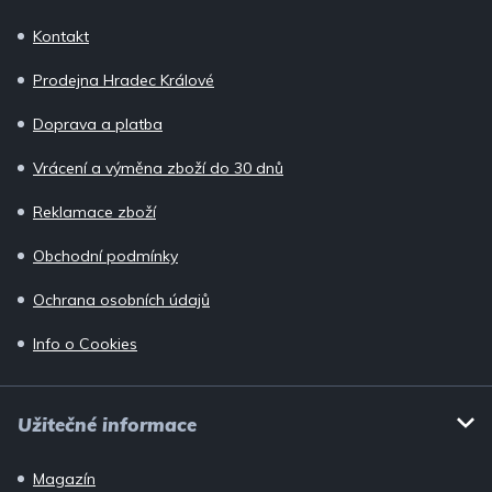
p
Kontakt
a
Prodejna Hradec Králové
t
í
Doprava a platba
Vrácení a výměna zboží do 30 dnů
Reklamace zboží
Obchodní podmínky
Ochrana osobních údajů
Info o Cookies
Užitečné informace
Magazín