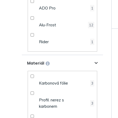
u
n
ADO Pro
1
k
e
t
Alu-Frost
12
l
ů
Rider
1
Materiál
Karbonová fólie
3
Profil. nerez s
3
karbonem