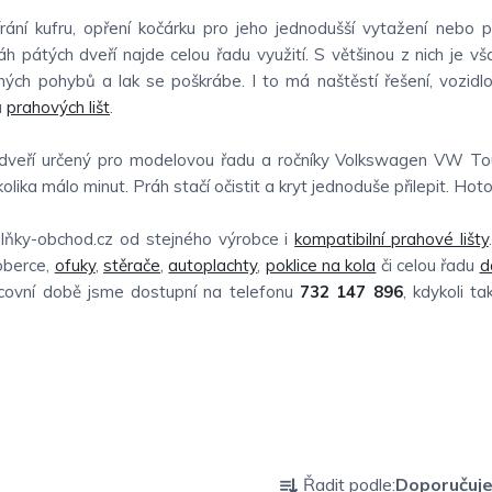
rání kufru, opření kočárku pro jeho jednodušší vytažení nebo 
h pátých dveří najde celou řadu využití. S většinou z nich je vš
rných pohybů a lak se poškrábe. I to má naštěstí řešení, vozidl
u
prahových lišt
.
h dveří určený pro modelovou řadu a ročníky Volkswagen VW T
olika málo minut. Práh stačí očistit a kryt jednoduše přilepit. Hot
ňky-obchod.cz od stejného výrobce i
kompatibilní prahové lišty
berce,
ofuky
,
stěrače
,
autoplachty
,
poklice na kola
či celou řadu
d
acovní době jsme dostupní na telefonu
732 147 896
, kdykoli t
Ř
Řadit podle:
Doporučuj