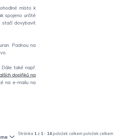
pohodlné místo k
ak spojeno určité
o stačí dovybavit
ouran. Padnou na
ovo.
. Dále také např.
alších doplňků na
aké na e-mailu na
Stránka
1
z
1
-
14
položek celkem
eme