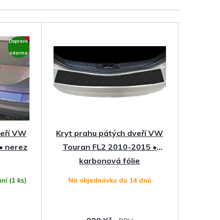
Doprava
zdarma
veří VW
Kryt prahu pátých dveří VW
• nerez
Touran FL2 2010-2015 •
karbonová fólie
ání
(1 ks)
Na objednávku do 14 dnů