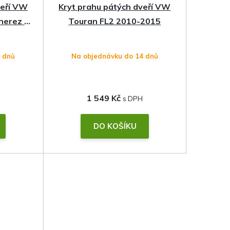
veří VW
Kryt prahu pátých dveří VW
nerez s
Touran FL2 2010-2015
4 dnů
Na objednávku do 14 dnů
1 549 Kč
DO KOŠÍKU