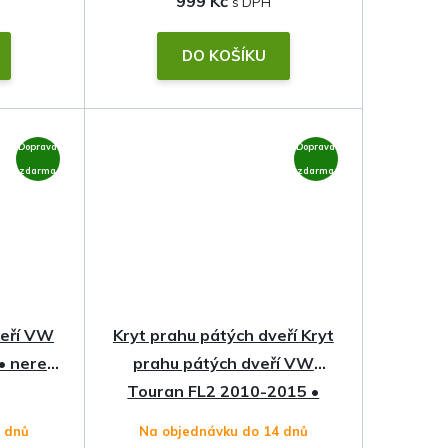
999 Kč
DO KOŠÍKU
Doprava
Doprava
zdarma
zdarma
veří VW
Kryt prahu pátých dveří Kryt
• nerez
prahu pátých dveří VW
Touran FL2 2010-2015 •
nerez • nerez
4 dnů
Na objednávku do 14 dnů