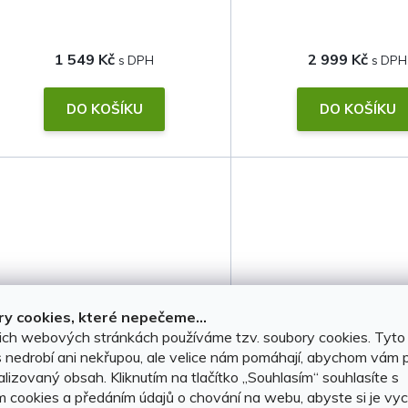
1 549 Kč
2 999 Kč
DO KOŠÍKU
DO KOŠÍKU
y cookies, které nepečeme...
ich webových stránkách používáme tzv. soubory cookies. Tyto
 nedrobí ani nekřupou, ale velice nám pomáhají, abychom vám p
Kryt prahu pátých dveří VW
Kryt prahu pátých d
lizovaný obsah. Kliknutím na tlačítko ,,Souhlasím“ souhlasíte s
Touran 2003-2006 • tvrzený
Touran 2003-2
m cookies a předáním údajů o chování na webu, abyste si je vyc