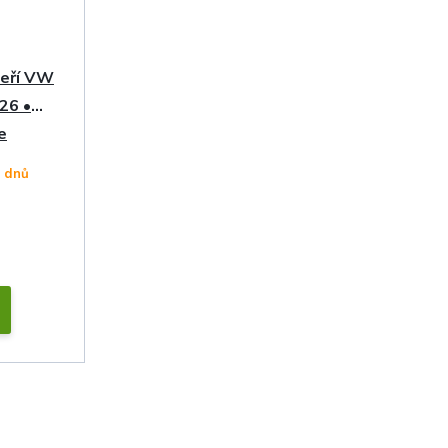
veří VW
26 •
e
4 dnů