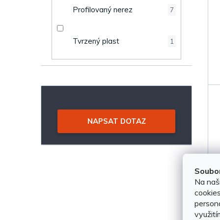
Profilovaný nerez
7
Tvrzený plast
1
NAPSAT DOTAZ
Soubor
Na naš
cookies
persona
využití