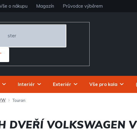
Vše o nákupu
Magazín
Průvodce výběrem
T
Interiér
Exteriér
Vše pro kola
 VW
Touran
CH DVEŘÍ VOLKSWAGEN 