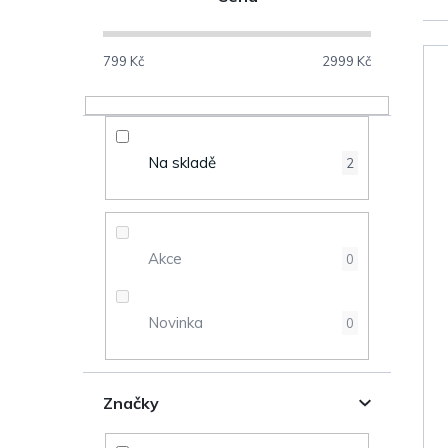
o
V
s
799
Kč
2999
Kč
ý
t
p
r
Na skladě
2
i
a
s
n
Akce
0
p
n
r
Novinka
0
í
o
p
Značky
d
a