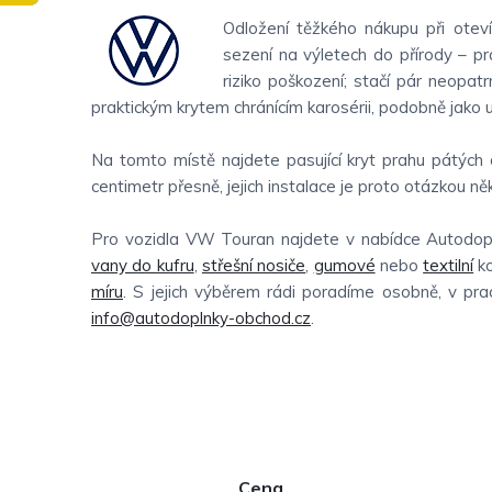
Odložení těžkého nákupu při oteví
sezení na výletech do přírody – prá
riziko poškození; stačí pár neopat
praktickým krytem chránícím karosérii, podobně jako 
Na tomto místě najdete pasující kryt prahu pátýc
centimetr přesně, jejich instalace je proto otázkou něk
Pro vozidla
VW Touran najdete v nabídce Autodopl
vany do kufru
,
střešní nosiče
,
gumové
nebo
textilní
ko
míru
. S jejich výběrem rádi poradíme osobně, v pr
info@autodoplnky-obchod.cz
.
P
Cena