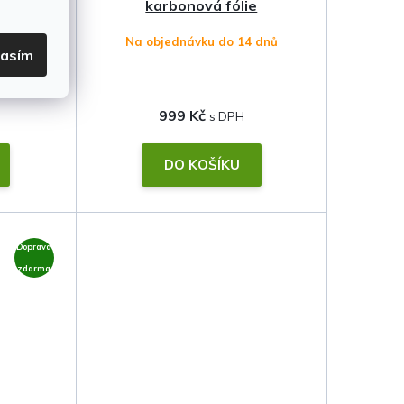
karbonová fólie
4 dnů
Na objednávku do 14 dnů
lasím
999 Kč
DO KOŠÍKU
Doprava
zdarma