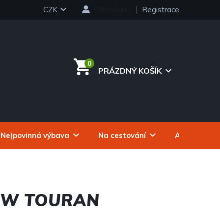
CZK
Přihlášení
Registrace
PRÁZDNÝ KOŠÍK
NÁKUPNÍ
KOŠÍK
(Ne)povinná výbava
Na cestování
Autokosmeti
VW TOURAN