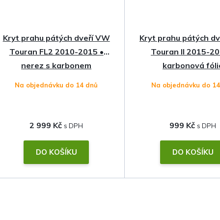
Kryt prahu pátých dveří VW
Kryt prahu pátých d
Touran FL2 2010-2015 •
Touran II 2015-20
nerez s karbonem
karbonová fóli
Na objednávku do 14 dnů
Na objednávku do 1
2 999 Kč
999 Kč
DO KOŠÍKU
DO KOŠÍKU
O
v