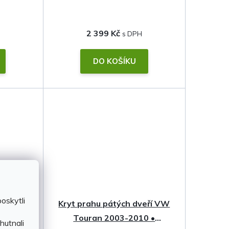
2 399 Kč
DO KOŠÍKU
oskytli
veří VW
Kryt prahu pátých dveří VW
010
Touran 2003-2010 •
hutnali