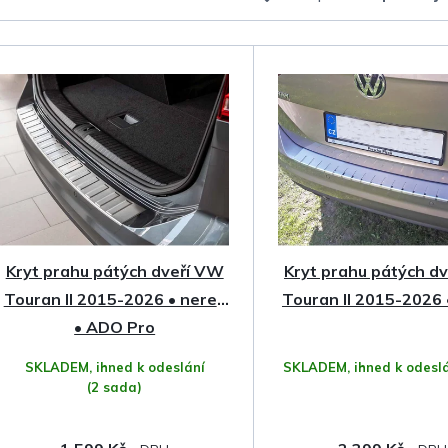
a
z
e
n
í
p
Kryt prahu pátých dveří VW
Kryt prahu pátých d
r
Touran II 2015-2026 • nerez
Touran II 2015-2026 
o
• ADO Pro
SKLADEM, ihned k odeslání
SKLADEM, ihned k odesl
d
(2 sada)
u