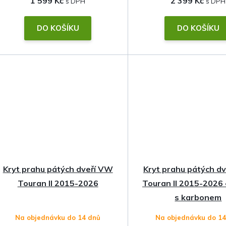
1 599 Kč
2 399 Kč
k
t
DO KOŠÍKU
DO KOŠÍKU
ů
Kryt prahu pátých dveří VW
Kryt prahu pátých d
Touran II 2015-2026
Touran II 2015-2026 
s karbonem
Na objednávku do 14 dnů
Na objednávku do 1