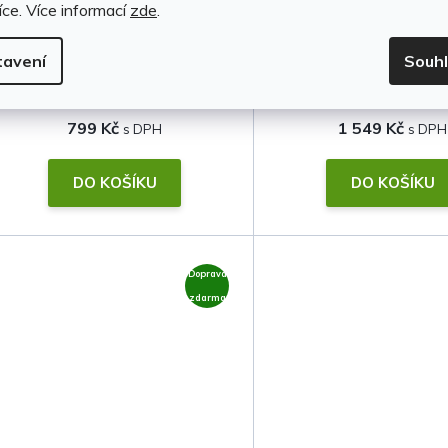
plast
íce.
Více informací
zde
.
Skladem u dodavatele
Na objednávku do 1
tavení
Souh
799 Kč
1 549 Kč
DO KOŠÍKU
DO KOŠÍKU
Doprava
zdarma