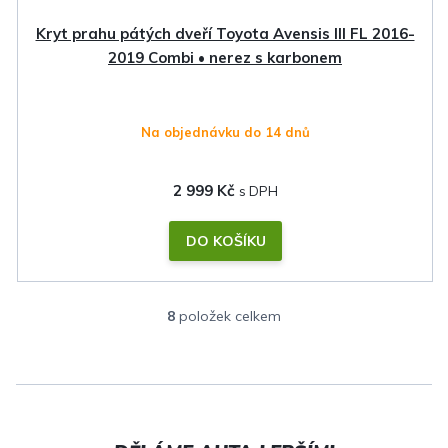
Kryt prahu pátých dveří Toyota Avensis III FL 2016-
2019 Combi • nerez s karbonem
Na objednávku do 14 dnů
2 999 Kč
DO KOŠÍKU
8
položek celkem
O
v
l
á
d