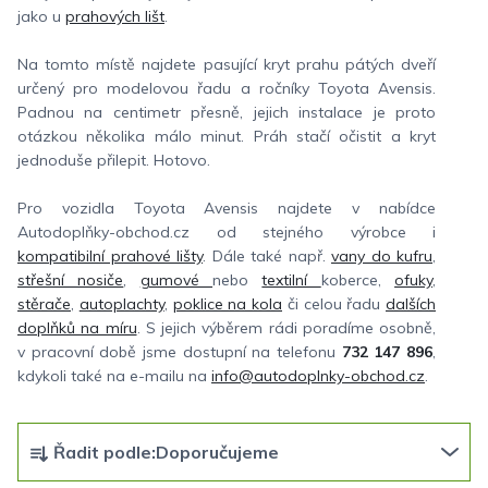
jako u
prahových lišt
.
Na tomto místě najdete pasující kryt prahu pátých dveří
určený pro modelovou řadu a ročníky Toyota Avensis.
Padnou na centimetr přesně, jejich instalace je proto
otázkou několika málo minut. Práh stačí očistit a kryt
jednoduše přilepit. Hotovo.
Pro vozidla Toyota Avensis najdete v nabídce
Autodoplňky-obchod.cz od stejného výrobce i
kompatibilní prahové lišty
. Dále také např.
vany do kufru
,
střešní nosiče
,
gumové
nebo
textilní
koberce,
ofuky
,
stěrače
,
autoplachty
,
poklice na kola
či celou řadu
dalších
doplňků na míru
. S jejich výběrem rádi poradíme osobně,
v pracovní době jsme dostupní na telefonu
732 147 896
,
kdykoli také na e-mailu na
info@autodoplnky-obchod.cz
.
Ř
Řadit podle:
Doporučujeme
a