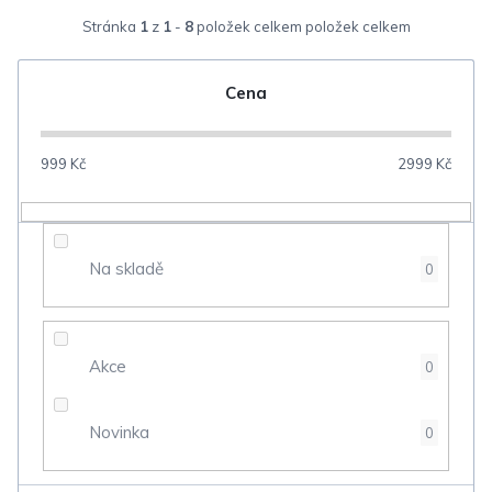
z
Stránka
1
z
1
-
8
položek celkem
e
n
Cena
í
p
999
Kč
2999
Kč
r
o
d
Na skladě
0
u
k
t
Akce
0
ů
Novinka
0