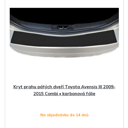
Kryt prahu pátých dveří Toyota Avensis III 2009-
2015 Combi • karbonová fólie
Na objednávku do 14 dnů