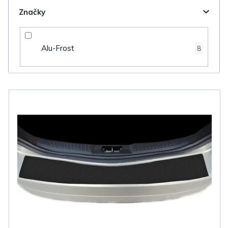
Značky
Alu-Frost
8
V
ý
p
i
s
p
r
o
d