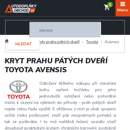
Přejít
NÁKUP
na
obsah
KOŠÍK
Domů
Exteriér
Kryty prahu pátých dveří
Toyota
Avensis
HLEDAT
KRYT PRAHU PÁTÝCH DVEŘÍ
TOYOTA AVENSIS
Odložení těžkého nákupu při otevírání
kufru, opření kočárku pro jeho
jednodušší vytažení nebo pohodlné
místo k sezení na výletech do přírody – práh pátých dveří
najde celou řadu využití. S většinou z nich je však spojeno
určité riziko poškození; stačí pár neopatrných pohybů a
lak se poškrábe. I to má naštěstí řešení, vozidlo stačí
dovybavit praktickým krytem chránícím karosérii, podobně