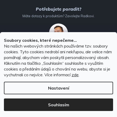
Potřebujete poradit?
Máte dotazy k produktům? Zavolejte Radkovi.
Soubory cookies, které nepečeme...
Na našich webových stránkách používáme tzv. soubory
732 147 896
(Po–Pá: 8–16:00)
cookies. Tyto cookies nedrobí ani nekřupou, ale velice nám
pomáhají, abychom vám poskytli personalizovaný obsah.
info@autodoplnky-obchod.cz
Kliknutím na tlačítko ,,Souhlasím“ souhlasíte s využitím
cookies a předáním údajů o chování na webu, abyste si je
vychutnali co nejvíce.
Více informací
zde
.
Nastavení
Copyright 2026
Autodoplňky-obchod.cz
. Všechna práva
vyhrazena.
Souhlasím
Vytvořil Shoptet Premium