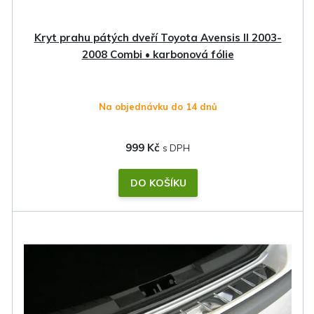
u
k
Kryt prahu pátých dveří Toyota Avensis II 2003-
t
2008 Combi • karbonová fólie
ů
Na objednávku do 14 dnů
999 Kč
DO KOŠÍKU