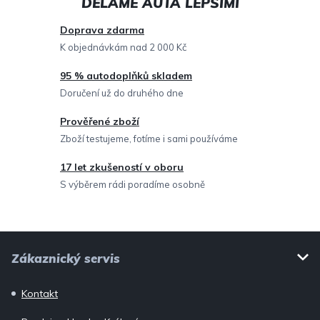
a
c
Doprava zdarma
í
K objednávkám nad 2 000 Kč
p
95 % autodoplňků skladem
r
Doručení už do druhého dne
v
Prověřené zboží
k
Zboží testujeme, fotíme i sami používáme
y
v
17 let zkušeností v oboru
ý
S výběrem rádi poradíme osobně
p
i
Z
s
Zákaznický servis
u
á
p
Kontakt
a