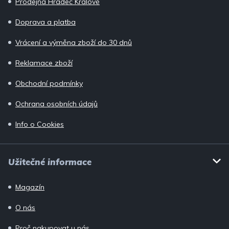
Prodejna Hradec Králové
t
í
Doprava a platba
Vrácení a výměna zboží do 30 dnů
Reklamace zboží
Obchodní podmínky
Ochrana osobních údajů
Info o Cookies
Užitečné informace
Magazín
O nás
Proč nakupovat u nás