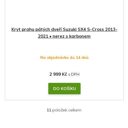
Kryt prahu pátých dveří Suzuki SX4 S-Cross 2013-
2021 • nerez s karbonem
Na objednávku do 14 dnů
2 999 Kč
DO KOŠÍKU
11
položek celkem
O
v