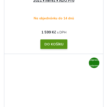
2021 • nerez • ADO Pro
Na objednávku do 14 dnů
1 599 Kč
DO KOŠÍKU
Doprava
zdarma