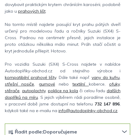
dovybavit praktickým krytem chránícím karosérii, podobně
jako u
prahových lišt
.
Na tomto místě najdete pasující kryt prahu pátých dveří
určený pro modelovou řadu a ročníky Suzuki (SX4) S-
Cross. Padnou na centimetr přesně, jejich instalace je
proto otázkou několika málo minut. Práh stačí očistit a
kryt jednoduše přilepit. Hotovo.
Pro vozidla Suzuki (SX4) S-Cross najdete v nabídce
Autodoplňky-obchod.cz od stejného výrobce i
kompatibilní prahové lišty
. Dále také např.
vany do kufru
,
střešní nosiče
,
gumové
nebo
textilní
koberce,
ofuky
,
stěrače
,
autoplachty
,
poklice na kola
či celou řadu
dalších
doplňků na míru
. S jejich výběrem rádi poradíme osobně,
v pracovní době jsme dostupní na telefonu
732 147 896
,
kdykoli také na e-mailu na
info@autodoplnky-obchod.cz
.
Ř
Řadit podle:
Doporučujeme