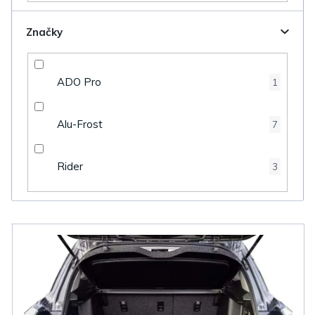
Značky
ADO Pro
1
Alu-Frost
7
Rider
3
V
ý
p
i