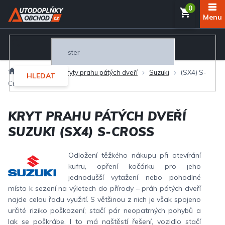
Přejít
NÁKUP
na
obsah
KOŠÍK
Domů
Exteriér
Kryty prahu pátých dveří
Suzuki
(SX4) S-
HLEDAT
Cross
KRYT PRAHU PÁTÝCH DVEŘÍ
SUZUKI (SX4) S-CROSS
Odložení těžkého nákupu při otevírání
kufru, opření kočárku pro jeho
jednodušší vytažení nebo pohodlné
místo k sezení na výletech do přírody – práh pátých dveří
najde celou řadu využití. S většinou z nich je však spojeno
určité riziko poškození; stačí pár neopatrných pohybů a
lak se poškrábe. I to má naštěstí řešení, vozidlo stačí