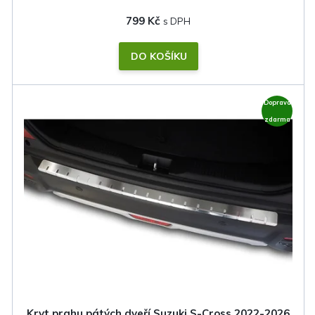
799 Kč
DO KOŠÍKU
Doprava
zdarma
Kryt prahu pátých dveří Suzuki S-Cross 2022-2026