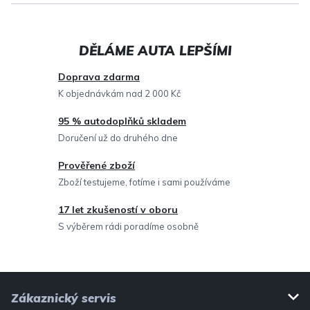
l
á
d
a
c
Doprava zdarma
í
K objednávkám nad 2 000 Kč
p
95 % autodoplňků skladem
r
Doručení už do druhého dne
v
Prověřené zboží
k
Zboží testujeme, fotíme i sami používáme
y
v
17 let zkušeností v oboru
ý
S výběrem rádi poradíme osobně
p
i
Z
s
Zákaznický servis
u
á