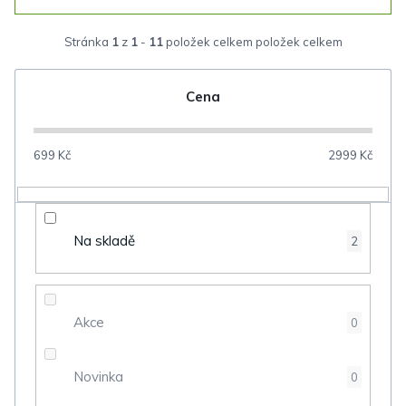
a
z
Stránka
1
z
1
-
11
položek celkem
e
n
Cena
í
p
699
Kč
2999
Kč
r
o
d
Na skladě
2
u
k
t
Akce
0
ů
Novinka
0