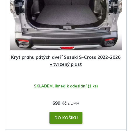
s
p
r
o
d
u
k
Kryt prahu pátých dveří Suzuki S-Cross 2022-2026
t
• tvrzený plast
ů
SKLADEM, ihned k odeslání
(1 ks)
699 Kč
DO KOŠÍKU