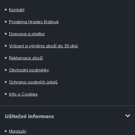
p
Kontakt
a
Prodejna Hradec Králové
t
í
Doprava a platba
Vrácení a výměna zboží do 30 dnů
Reklamace zboží
Obchodní podmínky
Ochrana osobních údajů
Info o Cookies
Užitečné informace
Magazín