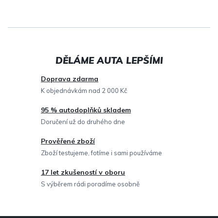
v
l
á
d
a
c
Doprava zdarma
í
K objednávkám nad 2 000 Kč
p
95 % autodoplňků skladem
r
Doručení už do druhého dne
v
Prověřené zboží
k
Zboží testujeme, fotíme i sami používáme
y
v
17 let zkušeností v oboru
ý
S výběrem rádi poradíme osobně
p
i