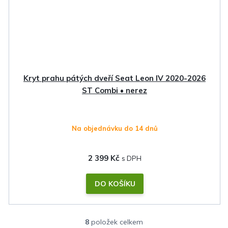
Kryt prahu pátých dveří Seat Leon IV 2020-2026
ST Combi • nerez
Na objednávku do 14 dnů
2 399 Kč
DO KOŠÍKU
8
položek celkem
O