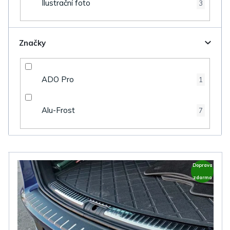
Ilustrační foto
3
Značky
ADO Pro
1
Alu-Frost
7
V
Doprava
ý
zdarma
p
i
s