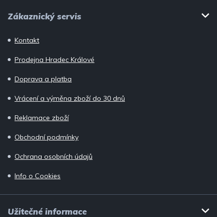
Z
s
Zákaznický servis
u
á
p
Kontakt
a
Prodejna Hradec Králové
t
í
Doprava a platba
Vrácení a výměna zboží do 30 dnů
Reklamace zboží
Obchodní podmínky
Ochrana osobních údajů
Info o Cookies
Užitečné informace