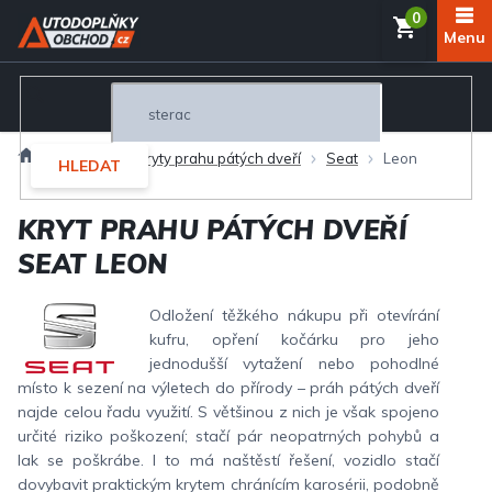
Přejít
NÁKUP
na
obsah
KOŠÍK
Domů
Exteriér
Kryty prahu pátých dveří
Seat
Leon
HLEDAT
KRYT PRAHU PÁTÝCH DVEŘÍ
SEAT LEON
Odložení těžkého nákupu při otevírání
kufru, opření kočárku pro jeho
jednodušší vytažení nebo pohodlné
místo k sezení na výletech do přírody – práh pátých dveří
najde celou řadu využití. S většinou z nich je však spojeno
určité riziko poškození; stačí pár neopatrných pohybů a
lak se poškrábe. I to má naštěstí řešení, vozidlo stačí
dovybavit praktickým krytem chránícím karosérii, podobně