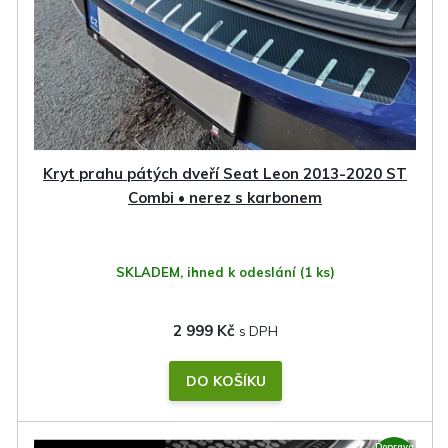
p
r
o
d
u
k
Kryt prahu pátých dveří Seat Leon 2013-2020 ST
t
Combi • nerez s karbonem
ů
SKLADEM, ihned k odeslání
(1 ks)
2 999 Kč
DO KOŠÍKU
Doprava