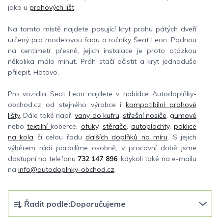
jako u
prahových lišt
.
Na tomto místě najdete pasující kryt prahu pátých dveří
určený pro modelovou řadu a ročníky Seat Leon. Padnou
na centimetr přesně, jejich instalace je proto otázkou
několika málo minut. Práh stačí očistit a kryt jednoduše
přilepit. Hotovo.
Pro vozidla Seat Leon najdete v nabídce Autodoplňky-
obchod.cz od stejného výrobce i
kompatibilní prahové
lišty
. Dále také např.
vany do kufru
,
střešní nosiče
,
gumové
nebo
textilní
koberce,
ofuky
,
stěrače
,
autoplachty
,
poklice
na kola
či celou řadu
dalších doplňků na míru
. S jejich
výběrem rádi poradíme osobně, v pracovní době jsme
dostupní na telefonu
732 147 896
, kdykoli také na e-mailu
na
info@autodoplnky-obchod.cz
.
Ř
Řadit podle:
Doporučujeme
a