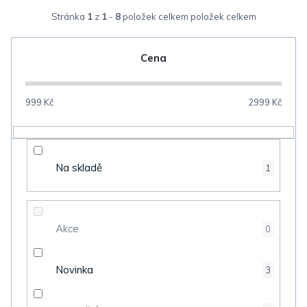
z
Stránka
1
z
1
-
8
položek celkem
e
n
Cena
í
p
999
Kč
2999
Kč
r
o
d
Na skladě
1
u
k
t
Akce
0
ů
Novinka
3