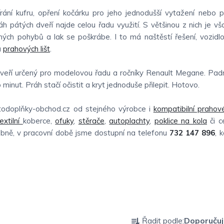
rání kufru, opření kočárku pro jeho jednodušší vytažení nebo 
h pátých dveří najde celou řadu využití. S většinou z nich je vš
rných pohybů a lak se poškrábe. I to má naštěstí řešení, vozidl
u
prahových lišt
.
 dveří určený pro modelovou řadu a ročníky Renault Megane. Pad
 minut. Práh stačí očistit a kryt jednoduše přilepit. Hotovo.
todoplňky-obchod.cz od stejného výrobce i
kompatibilní prahové
extilní
koberce,
ofuky
,
stěrače
,
autoplachty
,
poklice na kola
či c
obně, v pracovní době jsme dostupní na telefonu
732 147 896
, 
Ř
Řadit podle:
Doporuču