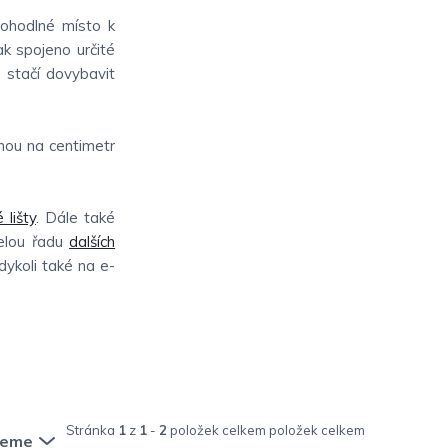
pohodlné místo k
ak spojeno určité
o stačí dovybavit
nou na centimetr
 lišty
. Dále také
elou řadu
dalších
kdykoli také na e-
Stránka
1
z
1
-
2
položek celkem
jeme