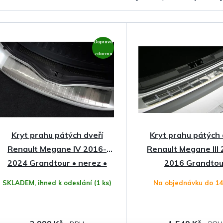
a
z
Doprava
e
zdarma
n
í
p
Kryt prahu pátých dveří
Kryt prahu pátých 
r
Renault Megane IV 2016-
Renault Megane III
o
2024 Grandtour • nerez •
2016 Grandtou
AVISA
SKLADEM, ihned k odeslání
(1 ks)
Na objednávku do 1
d
u