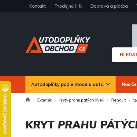
Přejít
Kontakt
Prodejna HK
Doprava a platba
na
obsah
HLEDA
Autodoplňky podle modelu auta
Nosiče
Domů
Exteriér
Kryty prahu pátých dveří
Renault
M
KRYT PRAHU PÁTÝC