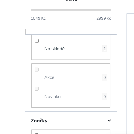
o
s
1549
Kč
2999
Kč
V
t
ý
r
Na skladě
1
p
a
i
n
s
Akce
0
n
p
Novinka
0
í
r
p
o
Značky
a
d