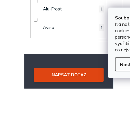
n
u
Alu-Frost
1
e
Soubor
k
Na naš
Avisa
1
l
cookies
t
persona
využití
ů
co nejv
Nas
NAPSAT DOTAZ