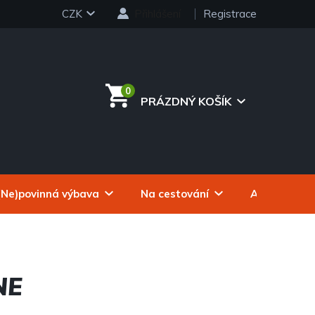
CZK
Přihlášení
Registrace
PRÁZDNÝ KOŠÍK
NÁKUPNÍ
KOŠÍK
(Ne)povinná výbava
Na cestování
Autokosmeti
NE