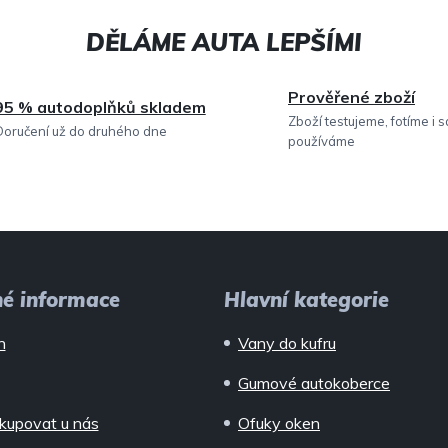
Prověřené zboží
95 % autodoplňků skladem
Zboží testujeme, fotíme i 
Doručení už do druhého dne
používáme
né informace
Hlavní kategorie
n
Vany do kufru
Gumové autokoberce
kupovat u nás
Ofuky oken