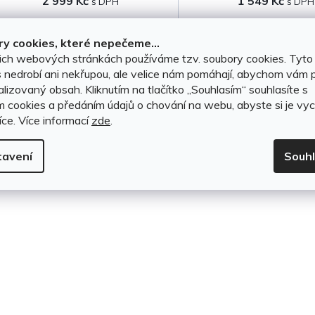
2 999 Kč
1 549 Kč
k
t
DO KOŠÍKU
DO KOŠÍKU
y cookies, které nepečeme...
ich webových stránkách používáme tzv. soubory cookies. Tyto
ů
 nedrobí ani nekřupou, ale velice nám pomáhají, abychom vám p
lizovaný obsah. Kliknutím na tlačítko ,,Souhlasím“ souhlasíte s
O
m cookies a předáním údajů o chování na webu, abyste si je vyc
íce.
Více informací
zde
.
v
l
tavení
Souh
á
d
a
c
í
p