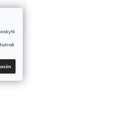
oskytli
hutnali
lasím