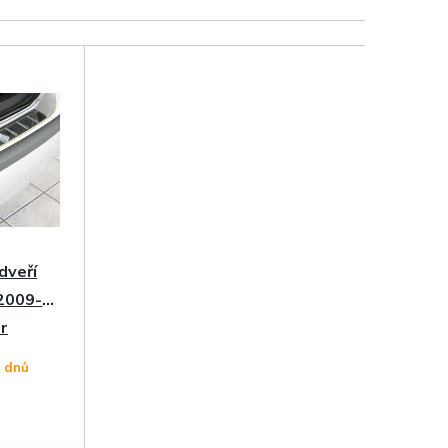
dveří
 2009-
r
4 dnů