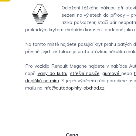
Odložení těžkého nákupu při oteví
sezení na výletech do přírody – prá
riziko poškození; stačí pár neopat
praktickým krytem chránícím karosérii, podobně jako 
Na tomto místě najdete pasující kryt prahu pátých
přesně, jejich instalace je proto otázkou několika málo
Pro vozidla Renault Megane najdete v nabídce Au
např.
vany do kufru
,
střešní nosiče
,
gumové
nebo
t
doplňků na míru
. S jejich výběrem rádi poradíme os
mailu na
info@autodoplnky-obchod.cz
.
P
Cena