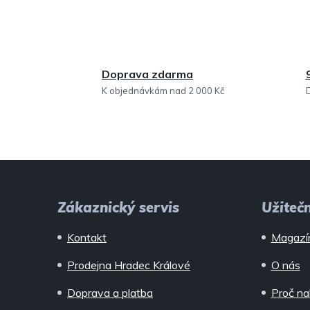
Doprava zdarma
K objednávkám nad 2 000 Kč
Z
á
Zákaznický servis
Užiteč
p
Kontakt
Magazí
a
Prodejna Hradec Králové
O nás
t
Doprava a platba
Proč na