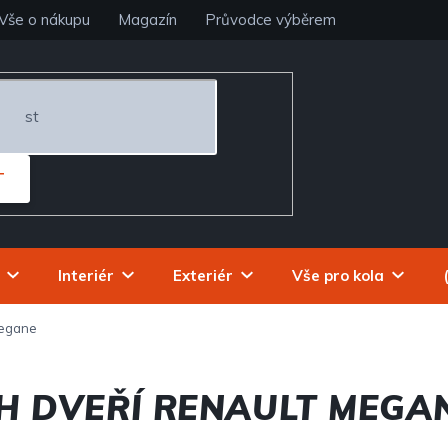
Vše o nákupu
Magazín
Průvodce výběrem
T
Interiér
Exteriér
Vše pro kola
egane
H DVEŘÍ RENAULT MEGA