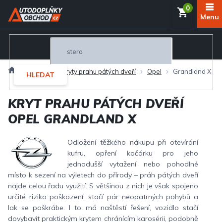
Přejít
NÁKUP
na
obsah
KOŠÍK
Domů
Exteriér
Kryty prahu pátých dveří
Opel
Grandland X
HLEDAT
KRYT PRAHU PÁTÝCH DVEŘÍ
OPEL GRANDLAND X
Odložení těžkého nákupu při otevírání
kufru, opření kočárku pro jeho
jednodušší vytažení nebo pohodlné
místo k sezení na výletech do přírody – práh pátých dveří
najde celou řadu využití. S většinou z nich je však spojeno
určité riziko poškození; stačí pár neopatrných pohybů a
lak se poškrábe. I to má naštěstí řešení, vozidlo stačí
dovybavit praktickým krytem chránícím karosérii, podobně