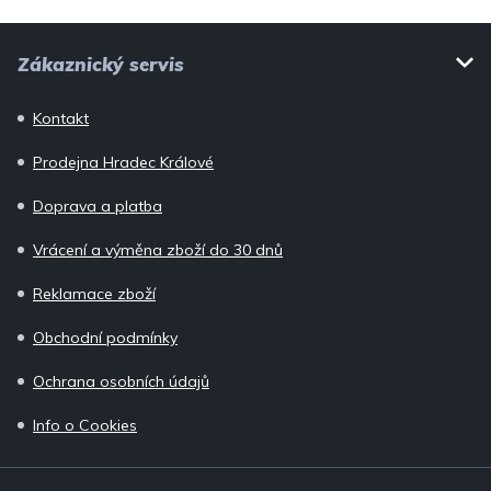
i
Z
s
Zákaznický servis
u
á
p
Kontakt
a
Prodejna Hradec Králové
t
í
Doprava a platba
Vrácení a výměna zboží do 30 dnů
Reklamace zboží
Obchodní podmínky
Ochrana osobních údajů
Info o Cookies