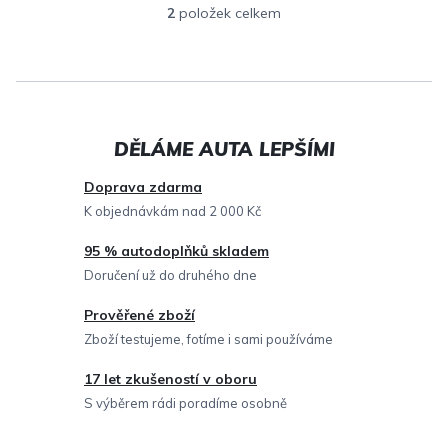
2
položek celkem
O
v
l
á
d
a
c
Doprava zdarma
í
K objednávkám nad 2 000 Kč
p
95 % autodoplňků skladem
r
Doručení už do druhého dne
v
Prověřené zboží
k
Zboží testujeme, fotíme i sami používáme
y
v
17 let zkušeností v oboru
ý
S výběrem rádi poradíme osobně
p