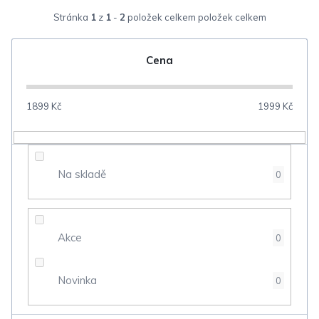
z
Stránka
1
z
1
-
2
položek celkem
e
n
Cena
í
p
1899
Kč
1999
Kč
r
o
d
Na skladě
0
u
k
t
Akce
0
ů
Novinka
0