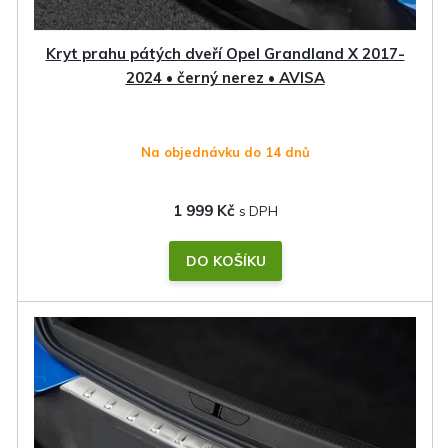
u
k
Kryt prahu pátých dveří Opel Grandland X 2017-
t
2024 • černý nerez • AVISA
ů
Na objednávku do 14 dnů
1 999 Kč
DO KOŠÍKU