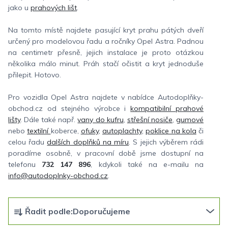
jako u
prahových lišt
.
Na tomto místě najdete pasující kryt prahu pátých dveří
určený pro modelovou řadu a ročníky Opel Astra. Padnou
na centimetr přesně, jejich instalace je proto otázkou
několika málo minut. Práh stačí očistit a kryt jednoduše
přilepit. Hotovo.
Pro vozidla Opel Astra najdete v nabídce Autodoplňky-
obchod.cz od stejného výrobce i
kompatibilní prahové
lišty
. Dále také např.
vany do kufru
,
střešní nosiče
,
gumové
nebo
textilní
koberce,
ofuky
,
autoplachty
,
poklice na kola
či
celou řadu
dalších doplňků na míru
. S jejich výběrem rádi
poradíme osobně, v pracovní době jsme dostupní na
telefonu
732 147 896
, kdykoli také na e-mailu na
info@autodoplnky-obchod.cz
.
Ř
Řadit podle:
Doporučujeme
a