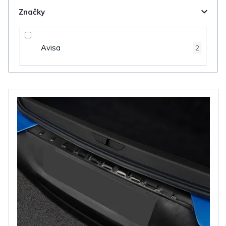
Značky
Avisa
2
V
ý
p
i
s
p
r
o
d