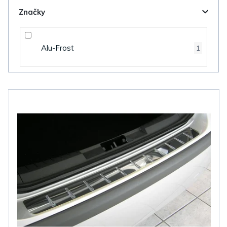
Značky
Alu-Frost
1
V
ý
p
i
s
p
r
o
d