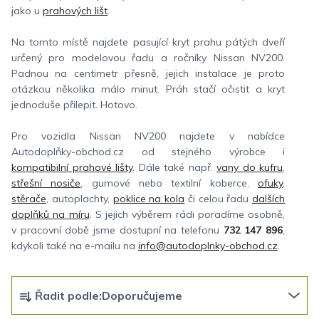
jako u
prahových lišt
.
Na tomto místě najdete pasující kryt prahu pátých dveří
určený pro modelovou řadu a ročníky Nissan NV200.
Padnou na centimetr přesně, jejich instalace je proto
otázkou několika málo minut. Práh stačí očistit a kryt
jednoduše přilepit. Hotovo.
Pro vozidla Nissan NV200 najdete v nabídce
Autodoplňky-obchod.cz od stejného výrobce i
kompatibilní prahové lišty
. Dále také např.
vany do kufru
,
střešní nosiče
, gumové nebo textilní koberce,
ofuky
,
stěrače
, autoplachty,
poklice na kola
či celou řadu
dalších
doplňků na míru
. S jejich výběrem rádi poradíme osobně,
v pracovní době jsme dostupní na telefonu
732 147 896
,
kdykoli také na e-mailu na
info@autodoplnky-obchod.cz
.
Ř
Řadit podle:
Doporučujeme
a