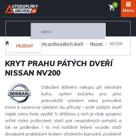
Přejít
NÁKUP
na
obsah
KOŠÍK
Domů
Exteriér
Kryty prahu pátých dveří
Nissan
NV200
HLEDAT
KRYT PRAHU PÁTÝCH DVEŘÍ
NISSAN NV200
Odložení těžkého nákupu při otevírání
kufru, opření kočárku pro jeho
jednodušší vytažení nebo pohodlné
místo k sezení na výletech do přírody – práh pátých dveří
najde celou řadu využití. S většinou z nich je však spojeno
určité riziko poškození; stačí pár neopatrných pohybů a
lak se poškrábe. I to má naštěstí řešení, vozidlo stačí
dovybavit praktickým krytem chránícím karosérii, podobně