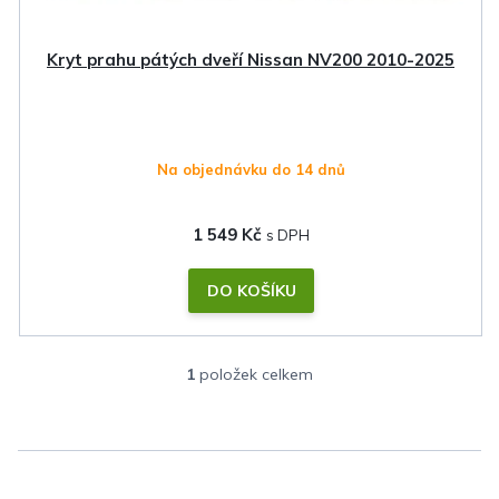
u
k
Kryt prahu pátých dveří Nissan NV200 2010-2025
t
ů
Na objednávku do 14 dnů
1 549 Kč
DO KOŠÍKU
1
položek celkem
O
v
l
á