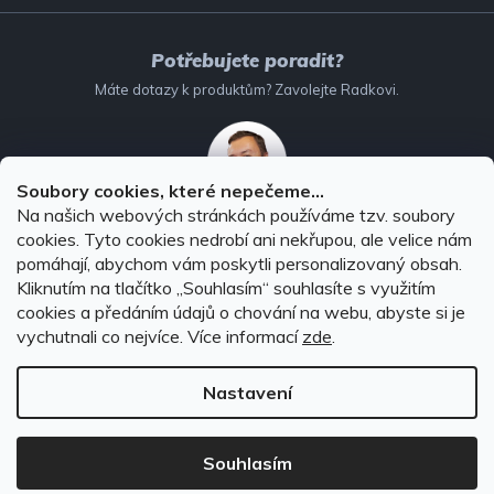
Potřebujete poradit?
Máte dotazy k produktům? Zavolejte Radkovi.
Soubory cookies, které nepečeme...
Na našich webových stránkách používáme tzv. soubory
732 147 896
(Po–Pá: 8–16:00)
cookies. Tyto cookies nedrobí ani nekřupou, ale velice nám
pomáhají, abychom vám poskytli personalizovaný obsah.
info@autodoplnky-obchod.cz
Kliknutím na tlačítko ,,Souhlasím“ souhlasíte s využitím
cookies a předáním údajů o chování na webu, abyste si je
vychutnali co nejvíce.
Více informací
zde
.
Nastavení
Copyright 2026
Autodoplňky-obchod.cz
. Všechna práva
vyhrazena.
Souhlasím
Vytvořil Shoptet Premium