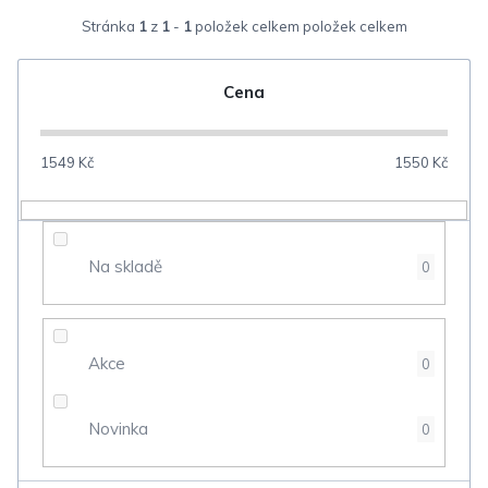
z
Stránka
1
z
1
-
1
položek celkem
e
n
Cena
í
p
1549
Kč
1550
Kč
r
o
d
Na skladě
0
u
k
t
Akce
0
ů
Novinka
0