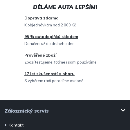
d
a
c
Doprava zdarma
í
K objednávkám nad 2 000 Kč
p
95 % autodoplňků skladem
r
Doručení už do druhého dne
v
Prověřené zboží
k
Zboží testujeme, fotíme i sami používáme
y
v
17 let zkušeností v oboru
ý
S výběrem rádi poradíme osobně
p
i
Z
s
Zákaznický servis
u
á
p
Kontakt