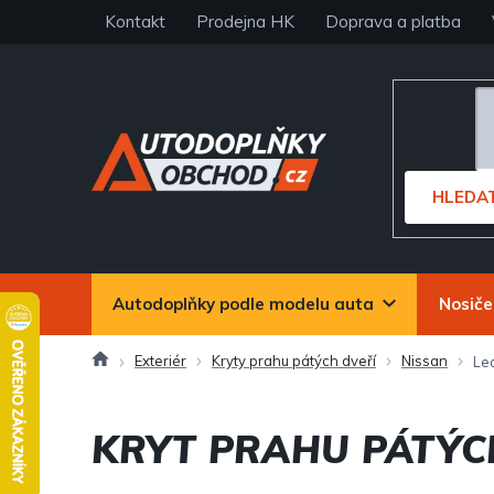
Přejít
Kontakt
Prodejna HK
Doprava a platba
na
obsah
HLEDA
Autodoplňky podle modelu auta
Nosiče
Domů
Exteriér
Kryty prahu pátých dveří
Nissan
Le
KRYT PRAHU PÁTÝC