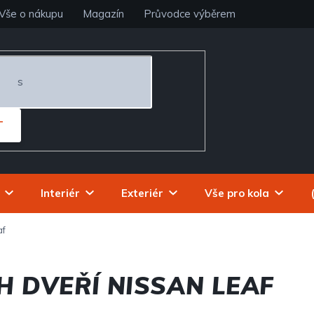
Vše o nákupu
Magazín
Průvodce výběrem
T
Interiér
Exteriér
Vše pro kola
af
H DVEŘÍ NISSAN LEAF