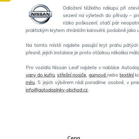
Odložení těžkého nákupu při oteví
sezení na výletech do přírody – prá
riziko poškození; stačí pár neopat
praktickým krytem chránícím karosérii, podobně jako 
Na tomto místě najdete pasující kryt prahu pátýc
přesně, jejich instalace je proto otázkou několika málo
Pro vozidla Nissan Leaf najdete v nabídce Autodo
vany do kufru
,
střešní nosiče
,
gumové
nebo
textilní
ko
míru
. S jejich výběrem rádi poradíme osobně, v pr
info@autodoplnky-obchod.cz
.
P
Cena