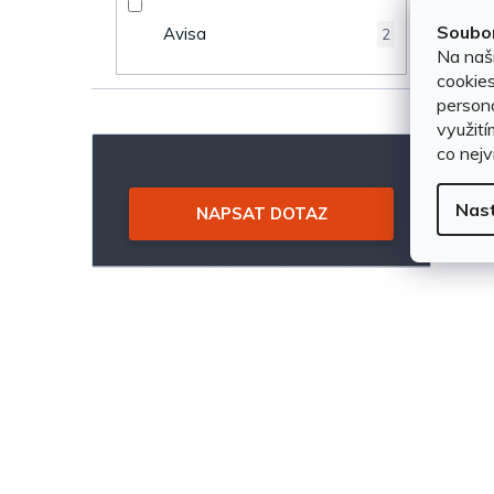
n
u
Soubor
Avisa
2
Na naš
e
k
cookies
persona
l
t
využití
co nejv
ů
Nas
NAPSAT DOTAZ