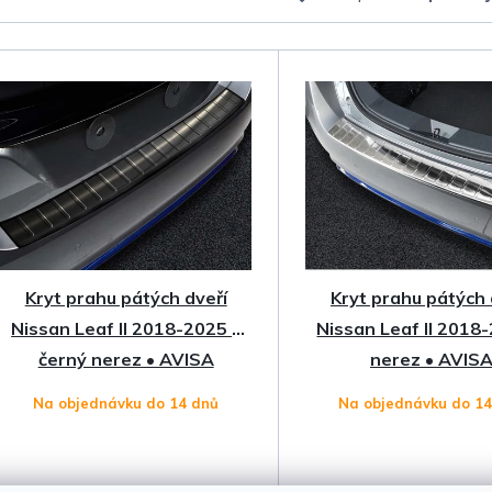
a
z
e
n
í
p
Kryt prahu pátých dveří
Kryt prahu pátých 
r
Nissan Leaf II 2018-2025 •
Nissan Leaf II 2018
o
černý nerez • AVISA
nerez • AVIS
Na objednávku do 14 dnů
Na objednávku do 1
d
u