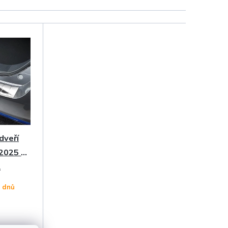
dveří
-2025 •
A
4 dnů