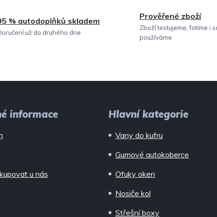
Prověřené zboží
95 % autodoplňků skladem
Zboží testujeme, fotíme i 
Doručení už do druhého dne
používáme
né informace
Hlavní kategorie
n
Vany do kufru
Gumové autokoberce
kupovat u nás
Ofuky oken
Nosiče kol
Střešní boxy