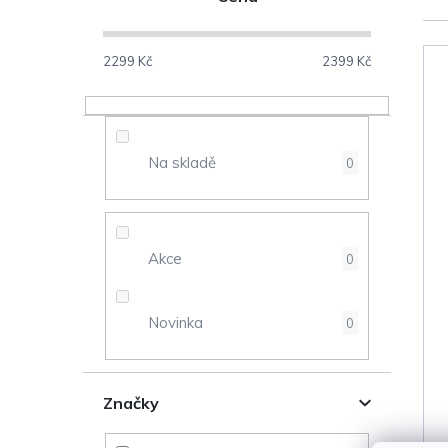
o
s
2299
Kč
2399
Kč
V
t
ý
r
Na skladě
0
p
a
i
n
s
Akce
0
n
p
Novinka
0
í
r
p
o
Značky
a
d