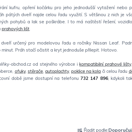
rání kufru, opření kočárku pro jeho jednodušší vytažení nebo 
h pátých dveří najde celou řadu využití. S většinou z nich je vš
rných pohybů a lak se poškrábe. I to má naštěstí řešení, vozidl
u
prahových lišt
.
h dveří určený pro modelovou řadu a ročníky Nissan Leaf. Pad
 minut. Práh stačí očistit a kryt jednoduše přilepit. Hotovo.
plňky-obchod.cz od stejného výrobce i
kompatibilní prahové lišty
berce,
ofuky
,
stěrače
,
autoplachty
,
poklice na kola
či celou řadu
d
acovní době jsme dostupní na telefonu
732 147 896
, kdykoli t
Ř
Řadit podle:
Doporuču