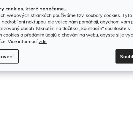
2 399 Kč
2 299 Kč
k
y cookies, které nepečeme...
ich webových stránkách používáme tzv. soubory cookies. Tyto
t
DO KOŠÍKU
DO KOŠÍKU
 nedrobí ani nekřupou, ale velice nám pomáhají, abychom vám p
lizovaný obsah. Kliknutím na tlačítko ,,Souhlasím“ souhlasíte s
ů
m cookies a předáním údajů o chování na webu, abyste si je vyc
íce.
Více informací
zde
.
O
v
tavení
Souh
l
á
d
a
c
í
p