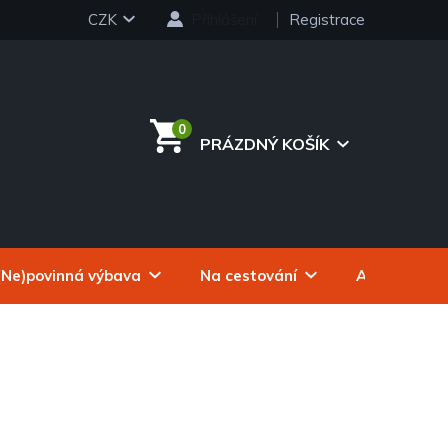
CZK
Přihlášení
Registrace
PRÁZDNÝ KOŠÍK
NÁKUPNÍ
KOŠÍK
(Ne)povinná výbava
Na cestování
Autokosmeti