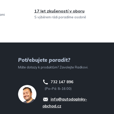
17 let zkušeností v oboru
sami
S výběrem rádi poradíme osobně
Potřebujete poradit?
Máte dotazy k produktům? Zavolejte Radkovi.
732 147 896
(Po–Pá: 8–16:00)
info@autodoplnky-
obchod.cz