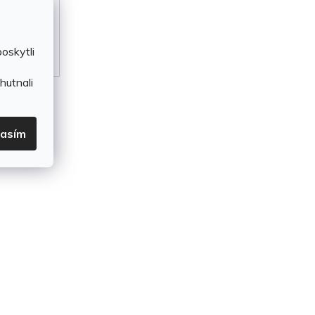
oskytli
hutnali
lasím