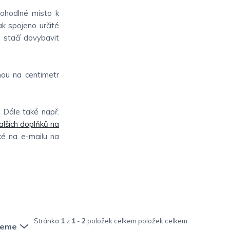
pohodlné místo k
ak spojeno určité
o stačí dovybavit
nou na centimetr
. Dále také např.
alších doplňků na
aké na e-mailu na
Stránka
1
z
1
-
2
položek celkem
jeme