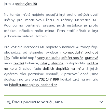
jako u
prahových lišt
.
Na tomto místě najdete pasující kryt prahu pátých dveří
určený pro modelovou řadu a ročníky Mercedes ML.
Padnou na centimetr přesně, jejich instalace je proto
otázkou několika málo minut. Práh stačí očistit a kryt
jednoduše přilepit. Hotovo.
Pro vozidla Mercedes ML najdete v nabídce Autodoplňky-
obchod.cz od stejného výrobce i
kompatibilní prahové
lišty
. Dále také např.
vany do kufru
,
střešní nosiče
,
gumové
nebo
textilní
koberce,
ofuky
,
stěrače
, autoplachty,
poklice
na kola
či celou řadu
dalších doplňků na míru
. S jejich
výběrem rádi poradíme osobně, v pracovní době jsme
dostupní na telefonu
732 147 896
, kdykoli také na e-mailu
na
info@autodoplnky-obchod.cz
.
Ř
Řadit podle:
Doporučujeme
a