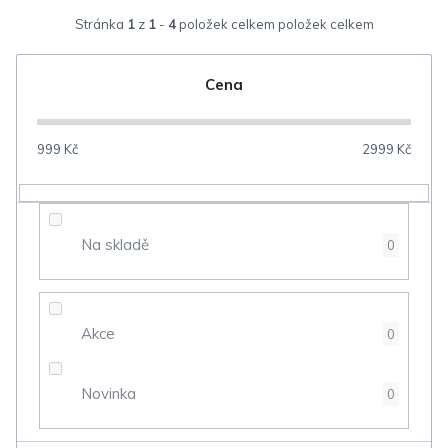
z
Stránka
1
z
1
-
4
položek celkem
e
n
Cena
í
p
999
Kč
2999
Kč
r
o
d
Na skladě
0
u
k
t
Akce
0
ů
Novinka
0