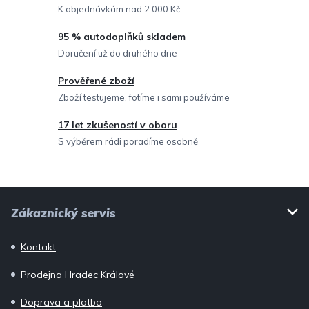
í
K objednávkám nad 2 000 Kč
p
95 % autodoplňků skladem
r
Doručení už do druhého dne
v
Prověřené zboží
k
Zboží testujeme, fotíme i sami používáme
y
v
17 let zkušeností v oboru
ý
S výběrem rádi poradíme osobně
p
i
Z
s
Zákaznický servis
u
á
p
Kontakt
a
Prodejna Hradec Králové
t
í
Doprava a platba