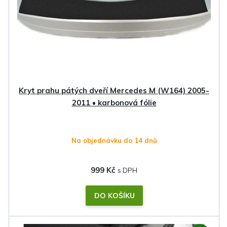
Kryt prahu pátých dveří Mercedes M (W164) 2005-
2011 • karbonová fólie
Na objednávku do 14 dnů
999 Kč
DO KOŠÍKU