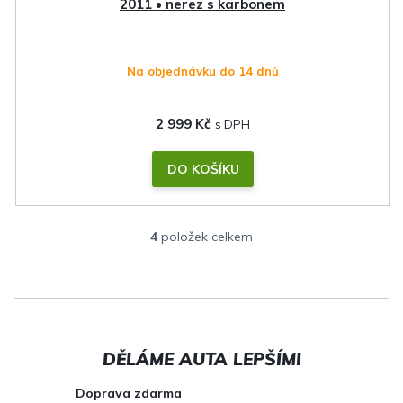
2011 • nerez s karbonem
Na objednávku do 14 dnů
2 999 Kč
DO KOŠÍKU
4
položek celkem
O
v
l
á
d
a
c
Doprava zdarma