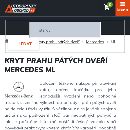
Přejít
NÁKUP
na
obsah
KOŠÍK
Domů
Exteriér
Kryty prahu pátých dveří
Mercedes
ML
HLEDAT
KRYT PRAHU PÁTÝCH DVEŘÍ
MERCEDES ML
Odložení těžkého nákupu při otevírání
kufru, opření kočárku pro jeho
jednodušší vytažení nebo pohodlné
místo k sezení na výletech do přírody – práh pátých dveří
najde celou řadu využití. S většinou z nich je však spojeno
určité riziko poškození; stačí pár neopatrných pohybů a
lak se poškrábe. I to má naštěstí řešení, vozidlo stačí
dovybavit praktickým krytem chránícím karosérii, podobně