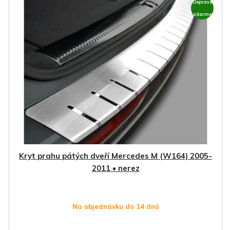
Doprava
zdarma
Kryt prahu pátých dveří Mercedes M (W164) 2005-
2011 • nerez
Na objednávku do 14 dnů