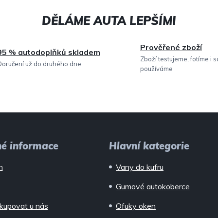
Prověřené zboží
95 % autodoplňků skladem
Zboží testujeme, fotíme i 
Doručení už do druhého dne
používáme
né informace
Hlavní kategorie
n
Vany do kufru
Gumové autokoberce
kupovat u nás
Ofuky oken