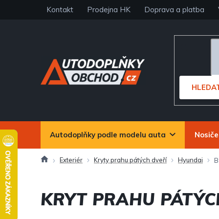
Přejít
Kontakt
Prodejna HK
Doprava a platba
na
obsah
HLEDA
Autodoplňky podle modelu auta
Nosiče
Domů
Exteriér
Kryty prahu pátých dveří
Hyundai
B
KRYT PRAHU PÁTÝC