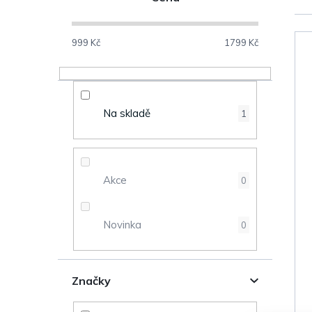
o
s
999
Kč
1799
Kč
V
t
ý
r
Na skladě
1
p
a
i
n
s
Akce
0
n
p
Novinka
0
í
r
p
o
Značky
a
d