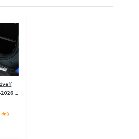
dveří
-2026 •
A
4 dnů