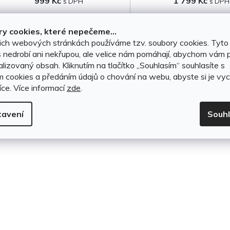
999 Kč
1 799 Kč
k
t
DO KOŠÍKU
DO KOŠÍKU
y cookies, které nepečeme...
ich webových stránkách používáme tzv. soubory cookies. Tyto
ů
 nedrobí ani nekřupou, ale velice nám pomáhají, abychom vám p
lizovaný obsah. Kliknutím na tlačítko ,,Souhlasím“ souhlasíte s
O
m cookies a předáním údajů o chování na webu, abyste si je vyc
íce.
Více informací
zde
.
v
l
tavení
Souh
á
d
a
c
í
p