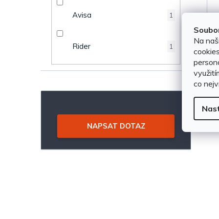
n
u
Avisa
1
e
Soubor
k
Na naš
Rider
1
l
cookies
t
persona
využití
ů
co nejv
Nas
NAPSAT DOTAZ