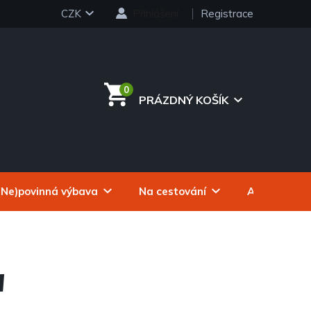
CZK
Přihlášení
Registrace
PRÁZDNÝ KOŠÍK
NÁKUPNÍ
KOŠÍK
(Ne)povinná výbava
Na cestování
Autokosmeti
N