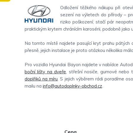
Odložení těžkého nákupu při oteví
sezení na výletech do přírody – prá
riziko poškození; stačí pár neopat
praktickým krytem chránícím karosérii, podobně jako 
Na tomto místě najdete pasující kryt prahu pátých
přesně, jejich instalace je proto otázkou několika málo
Pro vozidla Hyundai Bayon najdete v nabídce Autodop
boční lišty na dveře
, střešní nosiče, gumové nebo t
doplňků na míru
. S jejich výběrem rádi poradíme os
mailu na
info@autodoplnky-obchod.cz
.
P
Cena