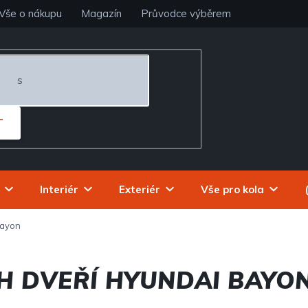
Vše o nákupu
Magazín
Průvodce výběrem
T
Interiér
Exteriér
Vše pro kola
ayon
H DVEŘÍ HYUNDAI BAYO