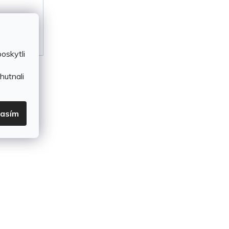
oskytli
hutnali
lasím