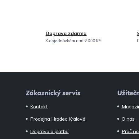
Doprava zdarma
K objednávkám nad 2 000 Kč
Z
á
Zákaznický servis
Užiteč
p
Kontakt
Magazí
a
Prodejna Hradec Králové
O nás
t
Doprava a platba
Proč na