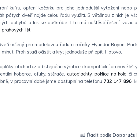
rání kufru, opření kočárku pro jeho jednodušší vytažení nebo 
h pátých dveří najde celou řadu využití. S většinou z nich je vš
rných pohybů a lak se poškrábe. I to má naštěstí řešení, vozidl
u
prahových lišt
.
 dveří určený pro modelovou řadu a ročníky Hyundai Bayon. Pad
 minut. Práh stačí očistit a kryt jednoduše přilepit. Hotovo.
lňky-obchod.cz od stejného výrobce i kompatibilní prahové lišty
extilní koberce, ofuky, stěrače,
autoplachty
,
poklice na kola
či c
obně, v pracovní době jsme dostupní na telefonu
732 147 896
, 
Ř
Řadit podle:
Doporuču