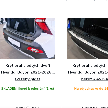
a
z
e
n
í
p
Kryt prahu pátých dveří
Kryt prahu pátých 
r
Hyundai Bayon 2021-2026 •
Hyundai Bayon 2021
o
tvrzený plast
nerez • AVIS
SKLADEM, ihned k odeslání
(1 ks)
Na objednávku do 1
d
u