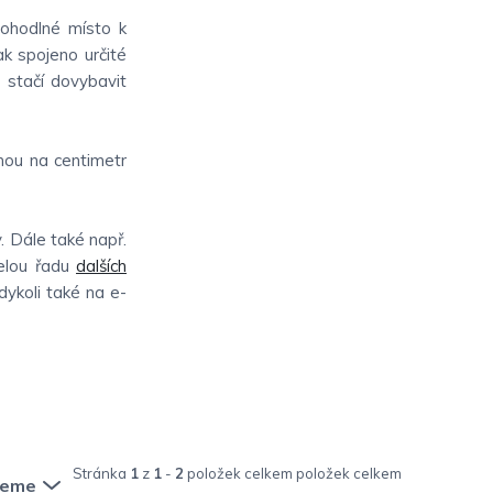
pohodlné místo k
ak spojeno určité
o stačí dovybavit
nou na centimetr
. Dále také např.
elou řadu
dalších
kdykoli také na e-
Stránka
1
z
1
-
2
položek celkem
jeme