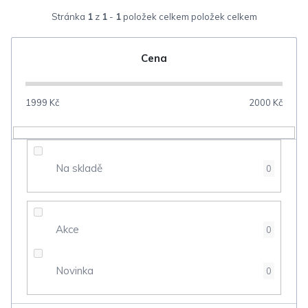
z
Stránka
1
z
1
-
1
položek celkem
e
n
Cena
í
p
1999
Kč
2000
Kč
r
o
d
Na skladě
0
u
k
t
Akce
0
ů
Novinka
0