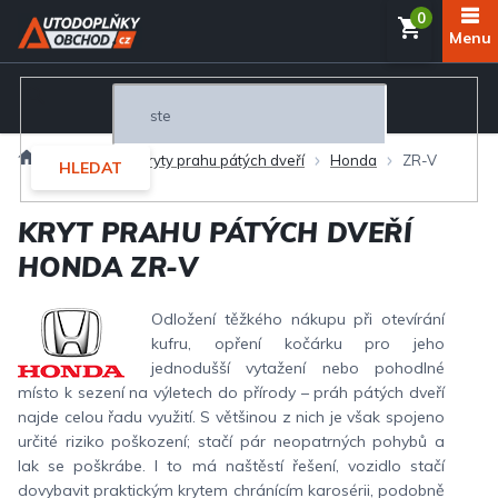
Přejít
NÁKUP
na
obsah
KOŠÍK
Domů
Exteriér
Kryty prahu pátých dveří
Honda
ZR-V
HLEDAT
KRYT PRAHU PÁTÝCH DVEŘÍ
HONDA ZR-V
Odložení těžkého nákupu při otevírání
kufru, opření kočárku pro jeho
jednodušší vytažení nebo pohodlné
místo k sezení na výletech do přírody – práh pátých dveří
najde celou řadu využití. S většinou z nich je však spojeno
určité riziko poškození; stačí pár neopatrných pohybů a
lak se poškrábe. I to má naštěstí řešení, vozidlo stačí
dovybavit praktickým krytem chránícím karosérii, podobně