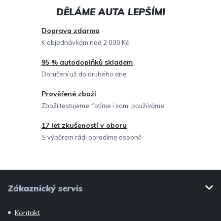
d
a
c
Doprava zdarma
í
K objednávkám nad 2 000 Kč
p
95 % autodoplňků skladem
r
Doručení už do druhého dne
v
Prověřené zboží
k
Zboží testujeme, fotíme i sami používáme
y
v
17 let zkušeností v oboru
ý
S výběrem rádi poradíme osobně
p
i
Z
s
Zákaznický servis
u
á
p
Kontakt