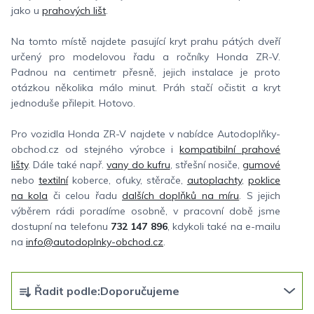
jako u
prahových lišt
.
Na tomto místě najdete pasující kryt prahu pátých dveří
určený pro modelovou řadu a ročníky Honda ZR-V.
Padnou na centimetr přesně, jejich instalace je proto
otázkou několika málo minut. Práh stačí očistit a kryt
jednoduše přilepit. Hotovo.
Pro vozidla Honda ZR-V najdete v nabídce Autodoplňky-
obchod.cz od stejného výrobce i
kompatibilní prahové
lišty
. Dále také např.
vany do kufru
, střešní nosiče,
gumové
nebo
textilní
koberce, ofuky, stěrače,
autoplachty
,
poklice
na kola
či celou řadu
dalších doplňků na míru
. S jejich
výběrem rádi poradíme osobně, v pracovní době jsme
dostupní na telefonu
732 147 896
, kdykoli také na e-mailu
na
info@autodoplnky-obchod.cz
.
Ř
Řadit podle:
Doporučujeme
a