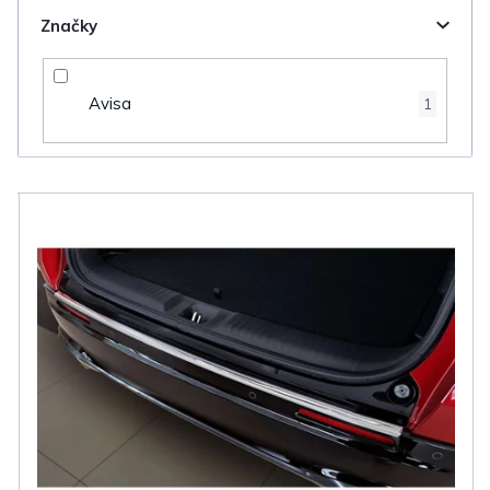
Značky
Avisa
1
V
ý
p
i
s
p
r
o
d