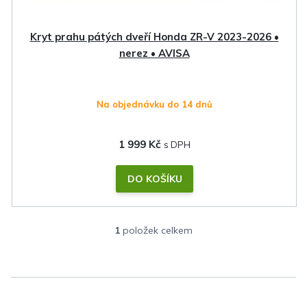
u
k
Kryt prahu pátých dveří Honda ZR-V 2023-2026 •
t
nerez • AVISA
ů
Na objednávku do 14 dnů
1 999 Kč
DO KOŠÍKU
1
položek celkem
O
v
l
á