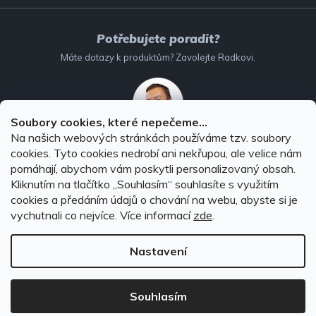
Potřebujete poradit?
Máte dotazy k produktům? Zavolejte Radkovi.
Soubory cookies, které nepečeme...
Na našich webových stránkách používáme tzv. soubory
732 147 896
(Po–Pá: 8–16:00)
cookies. Tyto cookies nedrobí ani nekřupou, ale velice nám
pomáhají, abychom vám poskytli personalizovaný obsah.
info@autodoplnky-obchod.cz
Kliknutím na tlačítko ,,Souhlasím“ souhlasíte s využitím
cookies a předáním údajů o chování na webu, abyste si je
vychutnali co nejvíce.
Více informací
zde
.
Nastavení
Copyright 2026
Autodoplňky-obchod.cz
. Všechna práva
vyhrazena.
Souhlasím
Vytvořil Shoptet Premium