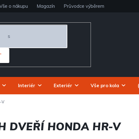
Vše o nákupu
Magazín
Průvodce výběrem
T
Interiér
Exteriér
Vše pro kola
-V
H DVEŘÍ HONDA HR-V