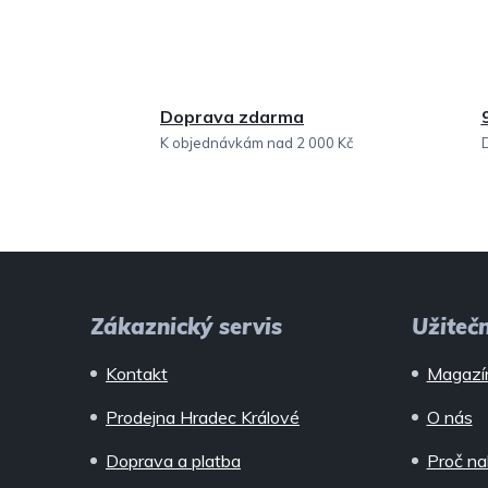
Doprava zdarma
K objednávkám nad 2 000 Kč
Z
á
Zákaznický servis
Užiteč
p
Kontakt
Magazí
a
Prodejna Hradec Králové
O nás
t
Doprava a platba
Proč na