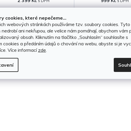
2 399 Kč
999 Kč
k
t
DO KOŠÍKU
DO KOŠÍKU
y cookies, které nepečeme...
ich webových stránkách používáme tzv. soubory cookies. Tyto
ů
 nedrobí ani nekřupou, ale velice nám pomáhají, abychom vám p
lizovaný obsah. Kliknutím na tlačítko ,,Souhlasím“ souhlasíte s
O
m cookies a předáním údajů o chování na webu, abyste si je vyc
íce.
Více informací
zde
.
v
l
tavení
Souh
á
d
a
c
í
p