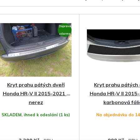
a
z
Doprava
e
zdarma
n
í
p
Kryt prahu pátých dveří
Kryt prahu pátých 
r
Honda HR-V II 2015-2021 •
Honda HR-V II 2015
o
nerez
karbonová fóli
SKLADEM, ihned k odeslání
(1 ks)
Na objednávku do 1
d
u