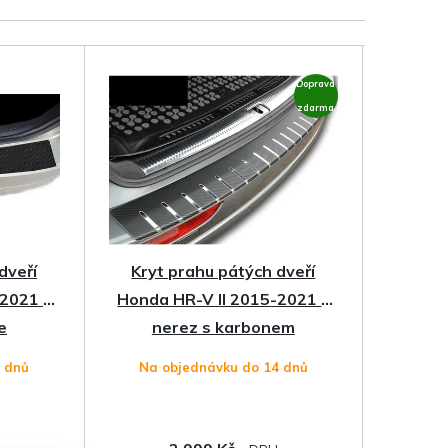
Doprava
zdarma
dveří
Kryt prahu pátých dveří
-2021 •
Honda HR-V II 2015-2021 •
e
nerez s karbonem
4 dnů
Na objednávku do 14 dnů