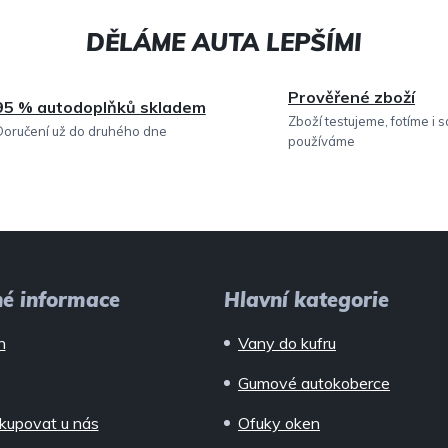
Prověřené zboží
95 % autodoplňků skladem
Zboží testujeme, fotíme i 
Doručení už do druhého dne
používáme
né informace
Hlavní kategorie
n
Vany do kufru
Gumové autokoberce
kupovat u nás
Ofuky oken