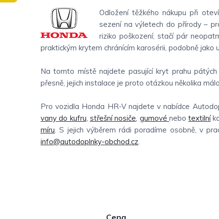
Odložení těžkého nákupu při oteví
sezení na výletech do přírody – prá
riziko poškození; stačí pár neopat
praktickým krytem chránícím karosérii, podobně jako 
Na tomto místě najdete pasující kryt prahu pátýc
přesně, jejich instalace je proto otázkou několika málo
Pro vozidla Honda HR-V najdete v nabídce Autodop
vany do kufru
,
střešní nosiče
,
gumové
nebo
textilní
ko
míru
. S jejich výběrem rádi poradíme osobně, v pr
info@autodoplnky-obchod.cz
.
P
Cena