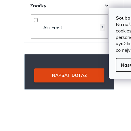
n
Značky
u
e
Soubor
k
Na naš
Alu-Frost
3
l
cookies
t
persona
využití
ů
co nejv
Nas
NAPSAT DOTAZ