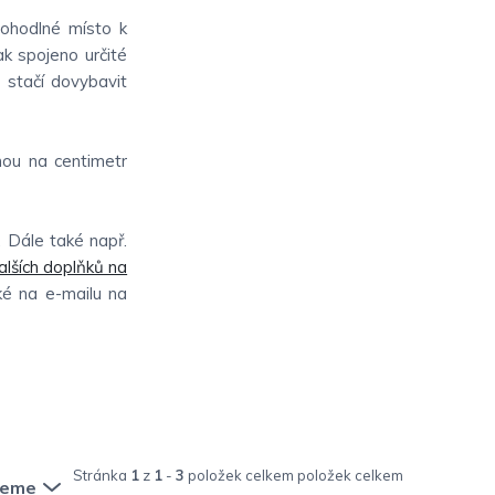
pohodlné místo k
ak spojeno určité
o stačí dovybavit
nou na centimetr
. Dále také např.
alších doplňků na
aké na e-mailu na
Stránka
1
z
1
-
3
položek celkem
jeme