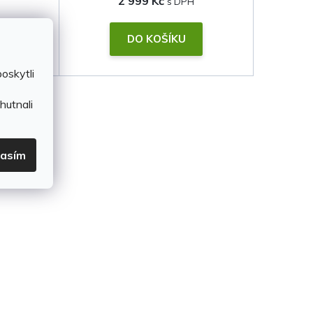
2 999 Kč
DO KOŠÍKU
oskytli
hutnali
lasím