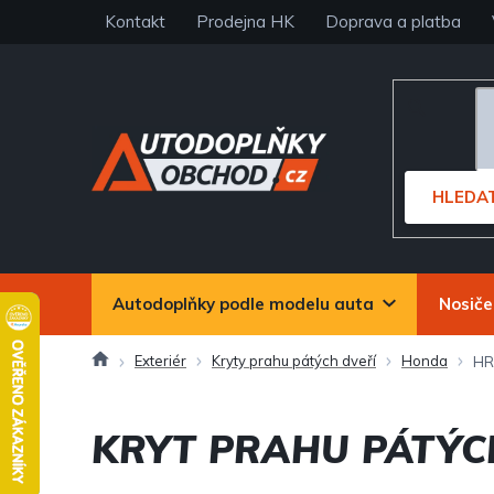
Přejít
Kontakt
Prodejna HK
Doprava a platba
na
obsah
HLEDA
Autodoplňky podle modelu auta
Nosiče
Domů
Exteriér
Kryty prahu pátých dveří
Honda
HR
KRYT PRAHU PÁTÝC