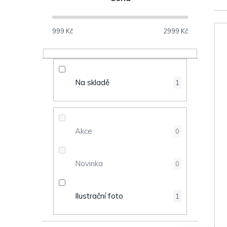
o
s
999
Kč
2999
Kč
V
t
ý
r
Na skladě
1
p
a
i
n
s
Akce
0
n
p
Novinka
0
í
r
p
o
Ilustrační foto
1
a
d