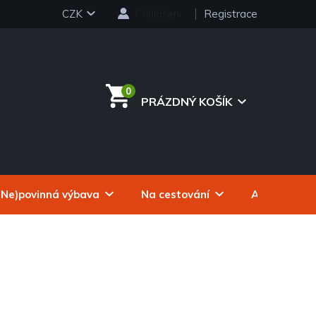
CZK
Přihlášení
Registrace
PRÁZDNÝ KOŠÍK
NÁKUPNÍ
KOŠÍK
(Ne)povinná výbava
Na cestování
Autokosmeti