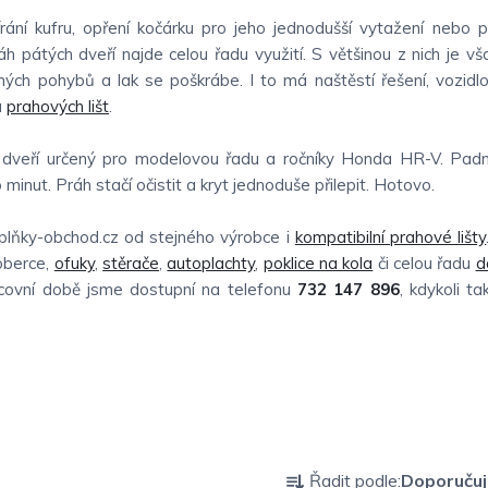
rání kufru, opření kočárku pro jeho jednodušší vytažení nebo 
h pátých dveří najde celou řadu využití. S většinou z nich je vš
rných pohybů a lak se poškrábe. I to má naštěstí řešení, vozidl
u
prahových lišt
.
h dveří určený pro modelovou řadu a ročníky Honda HR-V. Pad
 minut. Práh stačí očistit a kryt jednoduše přilepit. Hotovo.
lňky-obchod.cz od stejného výrobce i
kompatibilní prahové lišty
berce,
ofuky
,
stěrače
,
autoplachty
,
poklice na kola
či celou řadu
d
acovní době jsme dostupní na telefonu
732 147 896
, kdykoli t
Ř
Řadit podle:
Doporuču