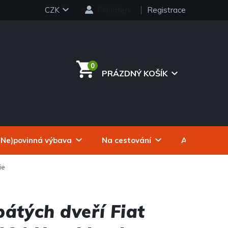
CZK
Přihlášení
Registrace
PRÁZDNÝ KOŠÍK
NÁKUPNÍ
KOŠÍK
(Ne)povinná výbava
Na cestování
Autokosmeti
ie
pátých dveří Fiat