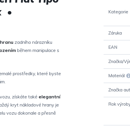
k •
Kategorie
Záruka
 hranu
zadního nárazníku
EAN
kozením
během manipulace s
Značka/Vý
malé prostředky, které byste
Materiál
ám.
Značka au
vozu, získáte také
elegantní
Rok výrob
Každý kryt nákladové hrany je
lu vozu dokonale a přesně