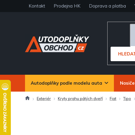
Přejít
Kontakt
Prodejna HK
Doprava a platba
na
obsah
HLEDA
Autodoplňky podle modelu auta
Nosiče
Domů
Exteriér
Kryty prahu pátých dveří
Fiat
Tipo