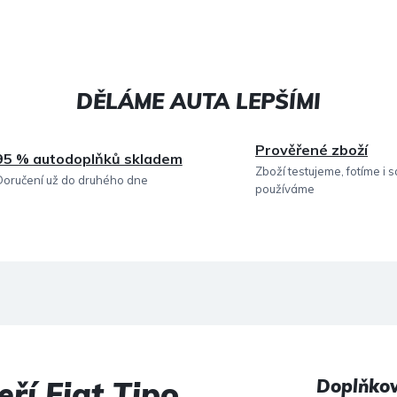
Prověřené zboží
95 % autodoplňků skladem
Zboží testujeme, fotíme i 
Doručení už do druhého dne
používáme
ří Fiat Tipo
Doplňko