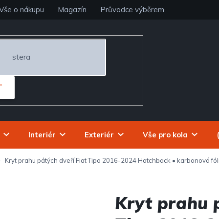
Vše o nákupu
Magazín
Průvodce výběrem
T
Interiér
Exteriér
Vše pro kola
Kryt prahu pátých dveří Fiat Tipo 2016-2024 Hatchback • karbonová fól
Kryt prahu 