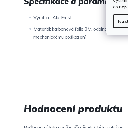
Specifikace a parametry
využití
co nejv
Výrobce: Alu-Frost
Nas
Materiál: karbonová fólie 3M, odolná vůči po
mechanickému poškození
Hodnocení produktu
Buďte první, kdo napíše příspěvek k této položce.