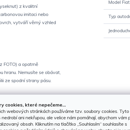
Model Fiat
yseknut) z kvalitní
karbonovou imitaci nebo
Typ autod
ovrch, vytváří věrný vzhled
Jednoduchá
iz FOTO) a opatrně
u hranu. Nemusíte se obávat,
lii ze spodní strany pásu.
y cookies, které nepečeme...
ich webových stránkách používáme tzv. soubory cookies. Tyto
to modelu vozu.
 nedrobí ani nekřupou, ale velice nám pomáhají, abychom vám p
lizovaný obsah. Kliknutím na tlačítko ,,Souhlasím“ souhlasíte s