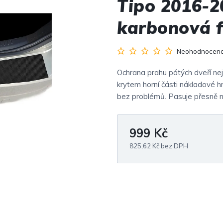
Tipo 2016-2
karbonová f
Průměrné
Neohodnocen
hodnocení
produktu
Ochrana prahu pátých dveří nej
je
0,0
krytem horní části nákladové
z
bez problémů. Pasuje přesně 
5
hvězdiček.
999 Kč
825,62 Kč bez DPH