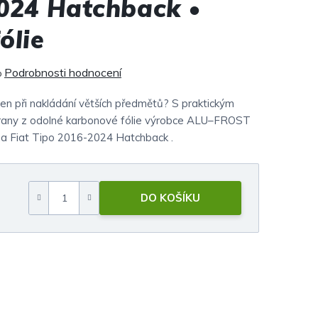
024 Hatchback •
ólie
Podrobnosti hodnocení
o
en při nakládání větších předmětů? S praktickým
 hrany z odolné karbonové fólie výrobce ALU–FROST
na Fiat Tipo 2016-2024 Hatchback .
DO KOŠÍKU
Měrná cena: