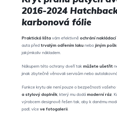
2016-2024 Hatchbac
karbonová fólie
Praktická lišta
vám efektivně
ochrání nakládací
auta před
trvalým odřením
laku
nebo
jiným poš
jakýmkoliv nákladem.
Nákupem této ochrany dveří tak
můžete ušetřit
ne
jinak zbytečně věnovali servisům nebo autolakovn
Funkce krytu ale není pouze o bezpečnosti vašeho 
a stylový doplněk
, který mu dodá
moderní ráz
. 
výrobcem designově řešen tak, aby k danému mode
padl, více
ve fotogalerii
.