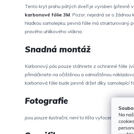
Tento kryt prahu pátých dveří je vyroben (přesně v
karbonové fólie 3M
. Pozor, nejedná se o žádnou 
hladkou samolepku, pevná fólie má strukturovaný p
pravého uhlíkového vlákna.
Snadná montáž
Karbonový pás pouze stáhnete z ochranné fólie (v
přimáčknete na očištěnou a odmaštěnou nákladovo
karbonová fólie bude pevně držet díky samolepící fó
Fotografie
Soubor
Na naš
jsou pouze ilustrační, není to lišta vyfocená na tom
cookies
persona