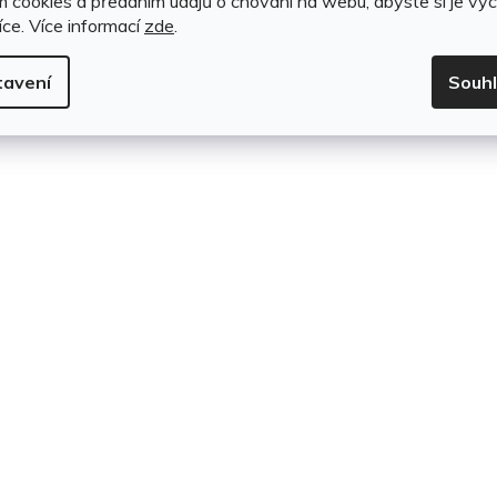
m cookies a předáním údajů o chování na webu, abyste si je vyc
íce.
Více informací
zde
.
tavení
Souh
větrnostním vlivům a drobnému