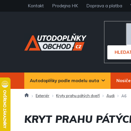
Přejít
Kontakt
Prodejna HK
Doprava a platba
na
obsah
HLEDA
Autodoplňky podle modelu auta
Nosiče
Domů
Exteriér
Kryty prahu pátých dveří
Audi
A6
KRYT PRAHU PÁTÝC