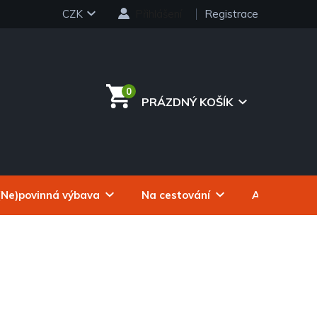
CZK
Přihlášení
Registrace
PRÁZDNÝ KOŠÍK
NÁKUPNÍ
KOŠÍK
(Ne)povinná výbava
Na cestování
Autokosmeti