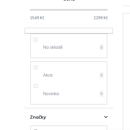
o
s
1549
Kč
2299
Kč
V
t
ý
r
Na skladě
0
p
a
i
n
s
Akce
0
n
p
Novinka
0
í
r
p
o
Značky
a
d