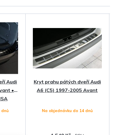
eří Audi
Kryt prahu pátých dveří Audi
vant •
A6 (C5) 1997-2005 Avant
ISA
4 dnů
Na objednávku do 14 dnů