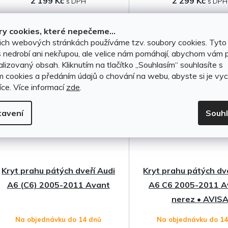
2 199 Kč
2 299 Kč
k
t
DO KOŠÍKU
DO KOŠÍKU
y cookies, které nepečeme...
ich webových stránkách používáme tzv. soubory cookies. Tyto
ů
 nedrobí ani nekřupou, ale velice nám pomáhají, abychom vám p
lizovaný obsah. Kliknutím na tlačítko ,,Souhlasím“ souhlasíte s
m cookies a předáním údajů o chování na webu, abyste si je vyc
íce.
Více informací
zde
.
tavení
Souh
Kryt prahu pátých dveří Audi
Kryt prahu pátých dv
A6 (C6) 2005-2011 Avant
A6 C6 2005-2011 A
nerez • AVIS
Na objednávku do 14 dnů
Na objednávku do 1