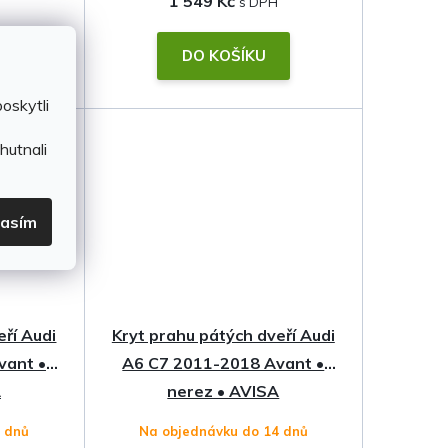
1 549 Kč
DO KOŠÍKU
oskytli
hutnali
lasím
eří Audi
Kryt prahu pátých dveří Audi
vant •
A6 C7 2011-2018 Avant •
A
nerez • AVISA
4 dnů
Na objednávku do 14 dnů