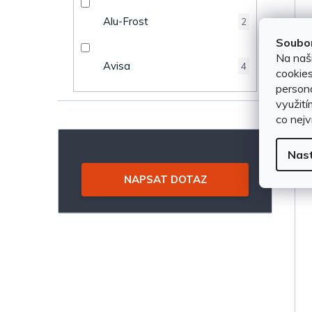
n
u
Alu-Frost
2
e
Soubor
k
Na naš
Avisa
4
l
cookies
t
persona
využití
ů
co nejv
Nas
NAPSAT DOTAZ