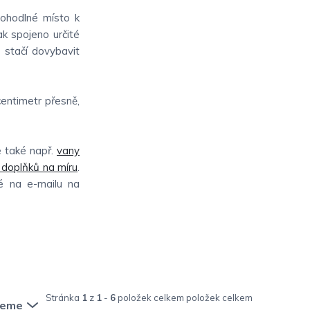
pohodlné místo k
ak spojeno určité
o stačí dovybavit
entimetr přesně,
e také např.
vany
h doplňků na míru
.
ké na e-mailu na
Stránka
1
z
1
-
6
položek celkem
jeme