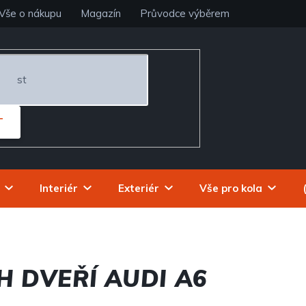
Vše o nákupu
Magazín
Průvodce výběrem
T
Interiér
Exteriér
Vše pro kola
H DVEŘÍ AUDI A6