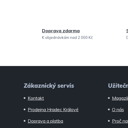
Doprava zdarma
K objednávkám nad 2 000 Kč
Z
á
Zákaznický servis
Užiteč
p
Kontakt
Magazí
a
Prodejna Hradec Králové
O nás
t
Doprava a platba
Proč na