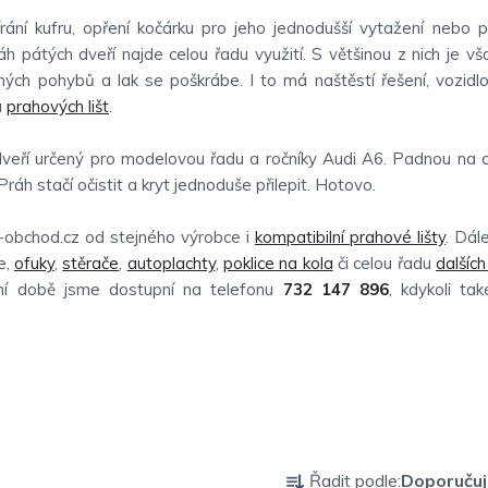
rání kufru, opření kočárku pro jeho jednodušší vytažení nebo 
h pátých dveří najde celou řadu využití. S většinou z nich je vš
rných pohybů a lak se poškrábe. I to má naštěstí řešení, vozidl
u
prahových lišt
.
dveří určený pro modelovou řadu a ročníky Audi A6. Padnou na c
Práh stačí očistit a kryt jednoduše přilepit. Hotovo.
-obchod.cz od stejného výrobce i
kompatibilní prahové lišty
. Dál
e,
ofuky
,
stěrače
,
autoplachty
,
poklice na kola
či celou řadu
dalšíc
vní době jsme dostupní na telefonu
732 147 896
, kdykoli ta
Ř
Řadit podle:
Doporuču