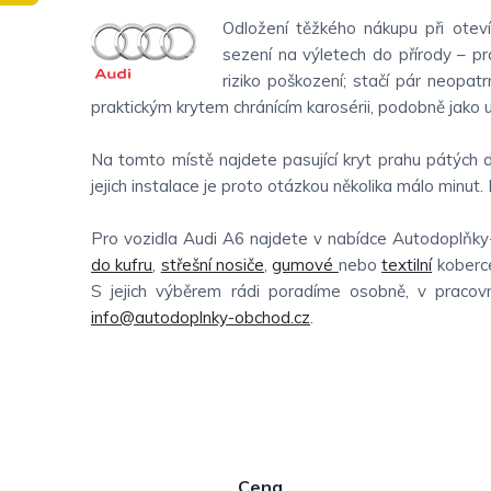
Odložení těžkého nákupu při oteví
sezení na výletech do přírody – prá
riziko poškození; stačí pár neopat
praktickým krytem chránícím karosérii, podobně jako 
Na tomto místě najdete pasující kryt prahu pátých 
jejich instalace je proto otázkou několika málo minut. 
Pro vozidla Audi A6 najdete v nabídce Autodoplňky
do kufru
,
střešní nosiče
,
gumové
nebo
textilní
koberc
S jejich výběrem rádi poradíme osobně, v praco
info@autodoplnky-obchod.cz
.
P
Cena