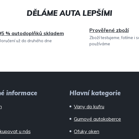
í
p
r
Prověřené zboží
95 % autodoplňků skladem
v
Zboží testujeme, fotíme i 
Doručení už do druhého dne
používáme
k
y
v
ý
p
né informace
Hlavní kategorie
i
n
Vany do kufru
s
Gumové autokoberce
u
kupovat u nás
Ofuky oken