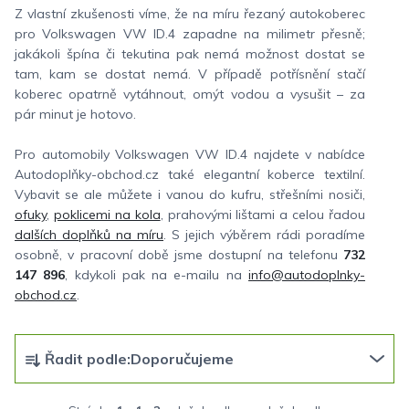
Z vlastní zkušenosti víme, že na míru řezaný autokoberec
pro Volkswagen VW ID.4 zapadne na milimetr přesně;
jakákoli špína či tekutina pak nemá možnost dostat se
tam, kam se dostat nemá. V případě potřísnění stačí
koberec opatrně vytáhnout, omýt vodou a vysušit – za
pár minut je hotovo.
Pro automobily Volkswagen VW ID.4 najdete v nabídce
Autodoplňky-obchod.cz také elegantní koberce textilní.
Vybavit se ale můžete i vanou do kufru, střešními nosiči,
ofuky
,
poklicemi na kola
, prahovými lištami a celou řadou
dalších doplňků na míru
. S jejich výběrem rádi poradíme
osobně, v pracovní době jsme dostupní na telefonu
732
147 896
, kdykoli pak na e-mailu na
info@autodoplnky-
obchod.cz
.
Ř
Řadit podle:
Doporučujeme
a
z