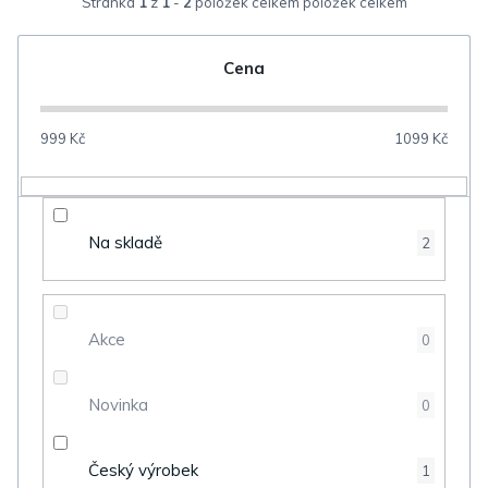
Stránka
1
z
1
-
2
položek celkem
e
n
Cena
í
p
999
Kč
1099
Kč
r
o
d
Na skladě
2
u
k
t
Akce
0
ů
Novinka
0
Český výrobek
1