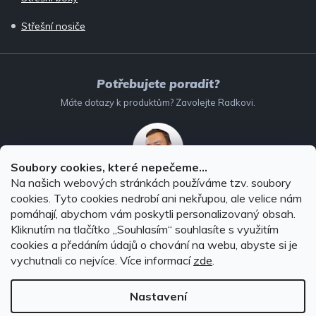
Střešní nosiče
Potřebujete poradit?
Máte dotazy k produktům? Zavolejte Radkovi.
Soubory cookies, které nepečeme...
Na našich webových stránkách používáme tzv. soubory
732 147 896
(Po–Pá: 8–16:00)
cookies. Tyto cookies nedrobí ani nekřupou, ale velice nám
pomáhají, abychom vám poskytli personalizovaný obsah.
info@autodoplnky-obchod.cz
Kliknutím na tlačítko ,,Souhlasím“ souhlasíte s využitím
cookies a předáním údajů o chování na webu, abyste si je
vychutnali co nejvíce.
Více informací
zde
.
Nastavení
Copyright 2026
Autodoplňky-obchod.cz
. Všechna práva