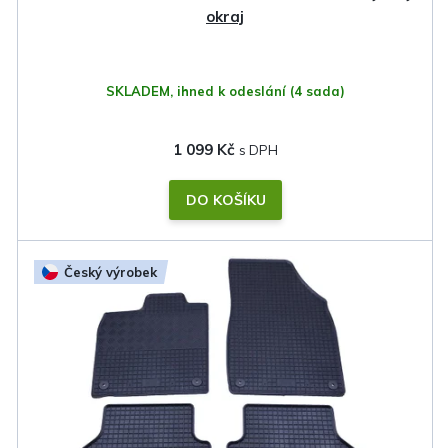
t
okraj
ů
SKLADEM, ihned k odeslání
(4 sada)
1 099 Kč
DO KOŠÍKU
Český výrobek