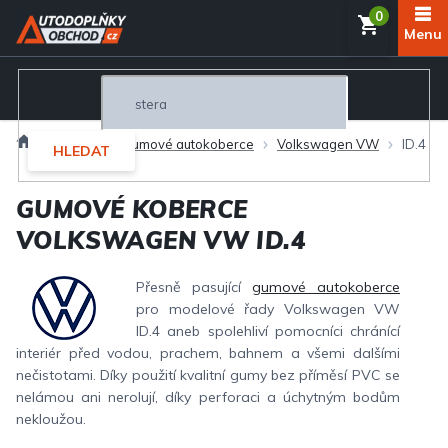
Přejít
NÁKUP
na
obsah
KOŠÍK
Domů
Interiér
Gumové autokoberce
Volkswagen VW
ID.4
HLEDAT
GUMOVÉ KOBERCE
VOLKSWAGEN VW ID.4
Přesně pasující
gumové autokoberce
pro modelové řady Volkswagen VW
ID.4 aneb spolehliví pomocníci chránící
interiér před vodou, prachem, bahnem a všemi dalšími
nečistotami. Díky použití kvalitní gumy bez příměsí PVC se
nelámou ani nerolují, díky perforaci a úchytným bodům
nekloužou.