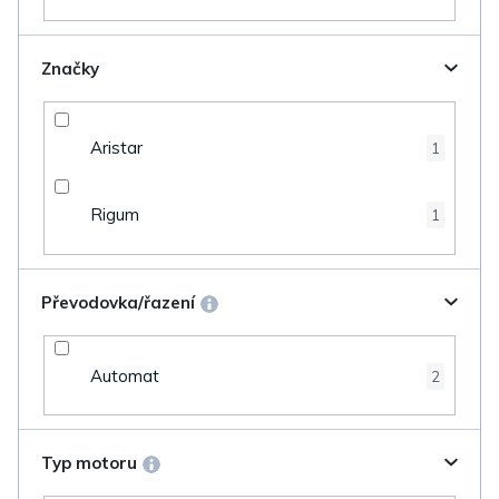
Značky
Aristar
1
Rigum
1
Převodovka/řazení
Automat
2
Typ motoru