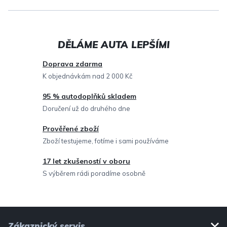
l
á
d
a
c
Doprava zdarma
í
K objednávkám nad 2 000 Kč
p
95 % autodoplňků skladem
r
Doručení už do druhého dne
v
Prověřené zboží
k
Zboží testujeme, fotíme i sami používáme
y
v
17 let zkušeností v oboru
ý
S výběrem rádi poradíme osobně
p
i
Z
s
Zákaznický servis