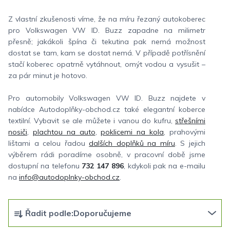
Z vlastní zkušenosti víme, že na míru řezaný autokoberec
pro Volkswagen VW ID. Buzz zapadne na milimetr
přesně; jakákoli špína či tekutina pak nemá možnost
dostat se tam, kam se dostat nemá. V případě potřísnění
stačí koberec opatrně vytáhnout, omýt vodou a vysušit –
za pár minut je hotovo.
Pro automobily Volkswagen VW ID. Buzz najdete v
nabídce Autodoplňky-obchod.cz také elegantní koberce
textilní. Vybavit se ale můžete i vanou do kufru,
střešními
nosiči
,
plachtou na auto
,
poklicemi na kola
, prahovými
lištami a celou řadou
dalších doplňků na míru
. S jejich
výběrem rádi poradíme osobně, v pracovní době jsme
dostupní na telefonu
732 147 896
, kdykoli pak na e-mailu
na
info@autodoplnky-obchod.cz
.
Ř
Řadit podle:
Doporučujeme
a