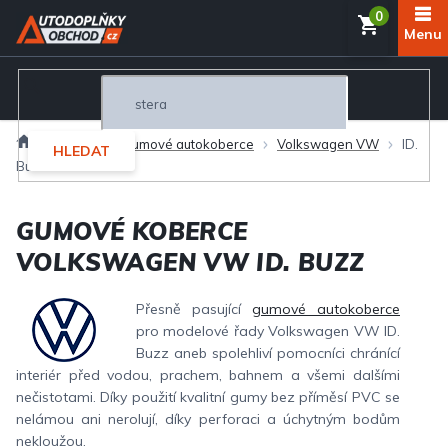
Přejít
NÁKUP
na
obsah
KOŠÍK
Domů
Interiér
Gumové autokoberce
Volkswagen VW
ID.
HLEDAT
Buzz
GUMOVÉ KOBERCE
VOLKSWAGEN VW ID. BUZZ
Přesně pasující
gumové autokoberce
pro modelové řady Volkswagen VW ID.
Buzz aneb spolehliví pomocníci chránící
interiér před vodou, prachem, bahnem a všemi dalšími
nečistotami. Díky použití kvalitní gumy bez příměsí PVC se
nelámou ani nerolují, díky perforaci a úchytným bodům
nekloužou.