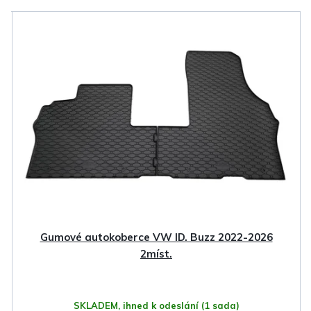
V
ý
p
i
s
p
r
o
d
u
k
Gumové autokoberce VW ID. Buzz 2022-2026
t
2míst.
ů
SKLADEM, ihned k odeslání
(1 sada)