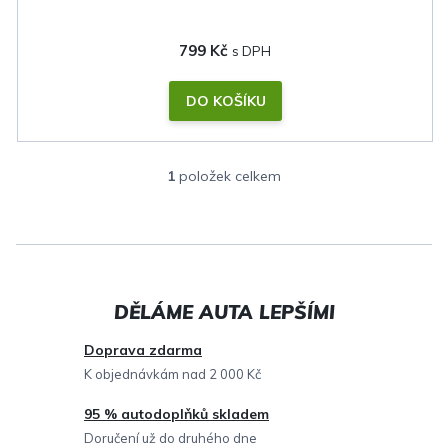
799 Kč
DO KOŠÍKU
1
položek celkem
O
v
l
á
d
a
c
Doprava zdarma
í
K objednávkám nad 2 000 Kč
p
95 % autodoplňků skladem
r
Doručení už do druhého dne