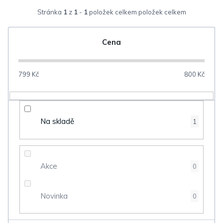
z
Stránka
1
z
1
-
1
položek celkem
e
n
Cena
í
p
799
Kč
800
Kč
r
o
d
Na skladě
1
u
k
t
Akce
0
ů
Novinka
0