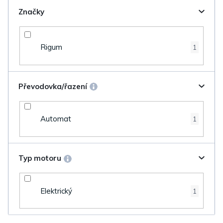
Značky
Rigum
1
Převodovka/řazení
Automat
1
Typ motoru
Elektrický
1