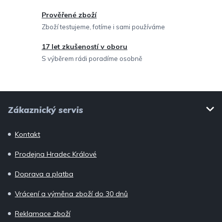
v
Prověřené zboží
k
Zboží testujeme, fotíme i sami používáme
y
v
17 let zkušeností v oboru
ý
S výběrem rádi poradíme osobně
p
i
Z
s
Zákaznický servis
u
á
p
Kontakt
a
Prodejna Hradec Králové
t
í
Doprava a platba
Vrácení a výměna zboží do 30 dnů
Reklamace zboží