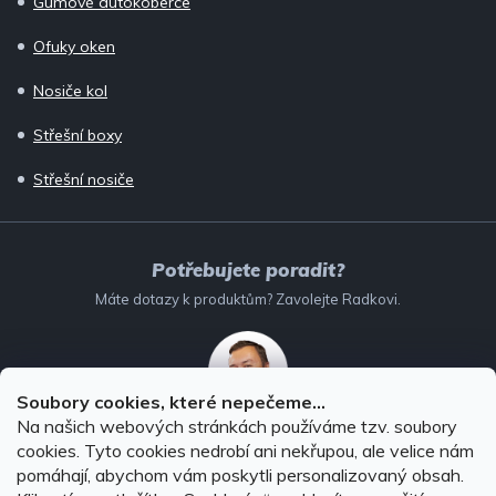
Gumové autokoberce
Ofuky oken
Nosiče kol
Střešní boxy
Střešní nosiče
Potřebujete poradit?
Máte dotazy k produktům? Zavolejte Radkovi.
Soubory cookies, které nepečeme...
Na našich webových stránkách používáme tzv. soubory
732 147 896
(Po–Pá: 8–16:00)
cookies. Tyto cookies nedrobí ani nekřupou, ale velice nám
pomáhají, abychom vám poskytli personalizovaný obsah.
info@autodoplnky-obchod.cz