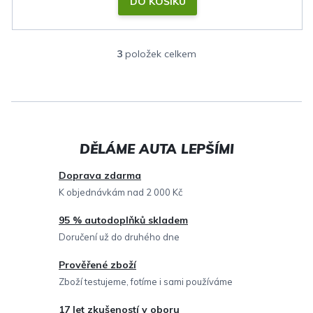
DO KOŠÍKU
3
položek celkem
O
v
l
á
d
a
c
Doprava zdarma
í
K objednávkám nad 2 000 Kč
p
95 % autodoplňků skladem
r
Doručení už do druhého dne
v
Prověřené zboží
k
Zboží testujeme, fotíme i sami používáme
y
v
17 let zkušeností v oboru