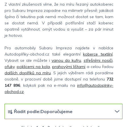
Z vlastní zkušenosti víme, že na míru řezaný autokoberec
pro Subaru Impreza zapadne na milimetr přesně; jakákoli
špína či tekutina pak nemá možnost dostat se tam, kam
se dostat nemá. V případě potřísnění stačí koberec
opatrně vytáhnout, omýt vodou a vysušit – za pár minut
je hotovo.
Pro automobily Subaru Impreza najdete v nabídce
Autodoplňky-obchod.cz také elegantní
koberce textilní
.
Vybavit se ale můžete i
vanou do kufru
,
střešními nosiči
,
ofuky
,
poklicemi na kola
,
prahovými lištami
a celou řadou
dalších doplňků na míru
. S jejich výběrem rádi poradíme
osobně, v pracovní době jsme dostupní na telefonu
732
147 896
, kdykoli pak na e-mailu na
info@autodoplnky-
obchod.cz
.
Ř
Řadit podle:
Doporučujeme
a
z