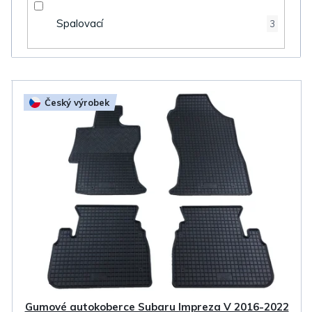
Spalovací
3
V
Český výrobek
ý
p
i
s
p
r
o
d
u
k
Gumové autokoberce Subaru Impreza V 2016-2022