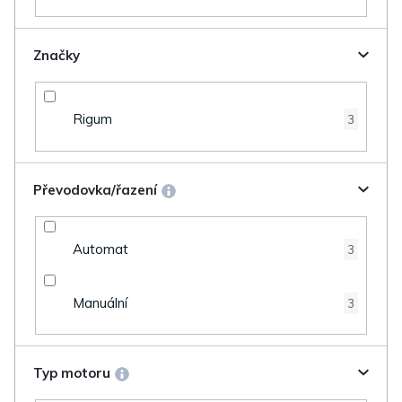
Značky
Rigum
3
Převodovka/řazení
Automat
3
Manuální
3
Typ motoru