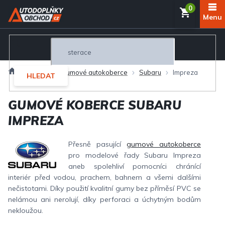
Přejít
NÁKUP
na
obsah
KOŠÍK
Domů
Interiér
Gumové autokoberce
Subaru
Impreza
HLEDAT
GUMOVÉ KOBERCE SUBARU
IMPREZA
Přesně pasující
gumové autokoberce
pro modelové řady Subaru Impreza
aneb spolehliví pomocníci chránící
interiér před vodou, prachem, bahnem a všemi dalšími
nečistotami. Díky použití kvalitní gumy bez příměsí PVC se
nelámou ani nerolují, díky perforaci a úchytným bodům
nekloužou.