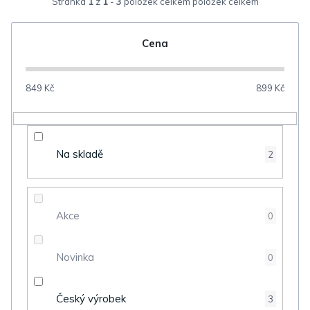
Stránka
1
z
1
-
3
položek celkem
e
n
Cena
í
p
849
Kč
899
Kč
r
o
d
Na skladě
2
u
k
t
Akce
0
ů
Novinka
0
Český výrobek
3