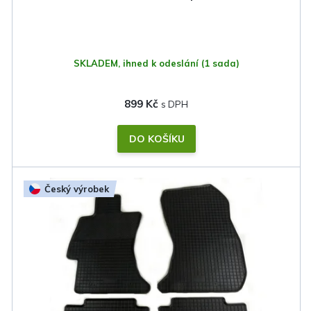
t
ů
SKLADEM, ihned k odeslání
(1 sada)
899 Kč
DO KOŠÍKU
Český výrobek