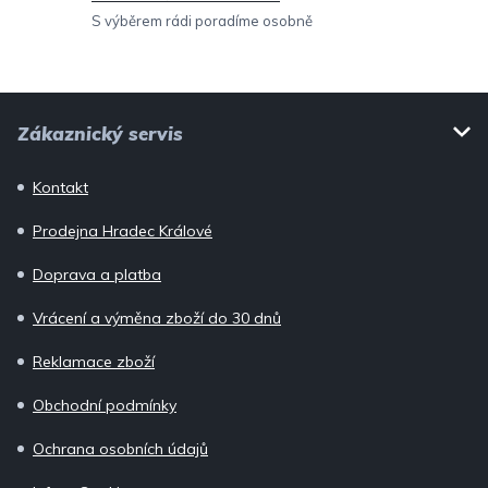
ý
S výběrem rádi poradíme osobně
p
i
Z
s
Zákaznický servis
u
á
p
Kontakt
a
Prodejna Hradec Králové
t
í
Doprava a platba
Vrácení a výměna zboží do 30 dnů
Reklamace zboží
Obchodní podmínky
Ochrana osobních údajů