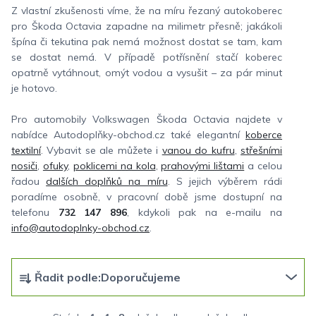
Z vlastní zkušenosti víme, že na míru řezaný autokoberec
pro Škoda Octavia zapadne na milimetr přesně; jakákoli
špína či tekutina pak nemá možnost dostat se tam, kam
se dostat nemá. V případě potřísnění stačí koberec
opatrně vytáhnout, omýt vodou a vysušit – za pár minut
je hotovo.
Pro automobily Volkswagen Škoda Octavia najdete v
nabídce Autodoplňky-obchod.cz také elegantní
koberce
textilní
. Vybavit se ale můžete i
vanou do kufru
,
střešními
nosiči
,
ofuky
,
poklicemi na kola
,
prahovými lištami
a celou
řadou
dalších doplňků na míru
. S jejich výběrem rádi
poradíme osobně, v pracovní době jsme dostupní na
telefonu
732 147 896
, kdykoli pak na e-mailu na
info@autodoplnky-obchod.cz
.
Ř
Řadit podle:
Doporučujeme
a
z