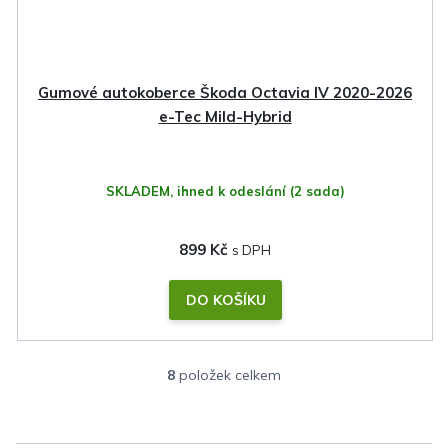
Gumové autokoberce Škoda Octavia IV 2020-2026
e-Tec Mild-Hybrid
SKLADEM, ihned k odeslání
(2 sada)
899 Kč
DO KOŠÍKU
8
položek celkem
O
v
l