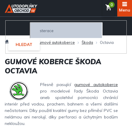
Přejít
NÁKUP
na
obsah
KOŠÍK
Domů
Interiér
Gumové autokoberce
Škoda
Octavia
HLEDAT
GUMOVÉ KOBERCE ŠKODA
OCTAVIA
Přesně pasující
gumové autokoberce
pro modelové řady Škoda Octavia
aneb spolehliví pomocníci chránící
interiér před vodou, prachem, bahnem a všemi dalšími
nečistotami. Díky použití kvalitní gumy bez příměsí PVC se
nelámou ani nerolují, díky perforaci a úchytným bodům
nekloužou.