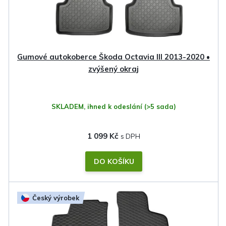
o
d
u
k
Gumové autokoberce Škoda Octavia III 2013-2020 •
t
zvýšený okraj
ů
SKLADEM, ihned k odeslání
(>5 sada)
1 099 Kč
DO KOŠÍKU
Český výrobek