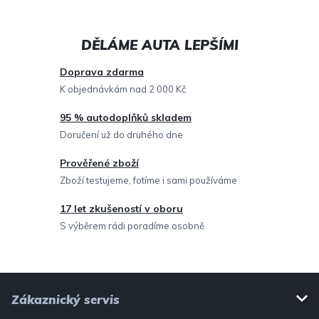
á
d
a
c
Doprava zdarma
í
K objednávkám nad 2 000 Kč
p
95 % autodoplňků skladem
r
Doručení už do druhého dne
v
Prověřené zboží
k
Zboží testujeme, fotíme i sami používáme
y
v
17 let zkušeností v oboru
ý
S výběrem rádi poradíme osobně
p
i
Z
s
Zákaznický servis
u
á