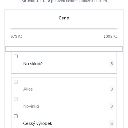
Stránka
1
z
1
-
8
položek celkem
e
n
Cena
í
p
679
Kč
1099
Kč
r
o
d
Na skladě
8
u
k
t
Akce
0
ů
Novinka
0
Český výrobek
5