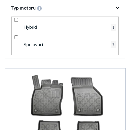
Typ motoru
Hybrid
1
Spalovací
7
V
ý
p
i
s
p
r