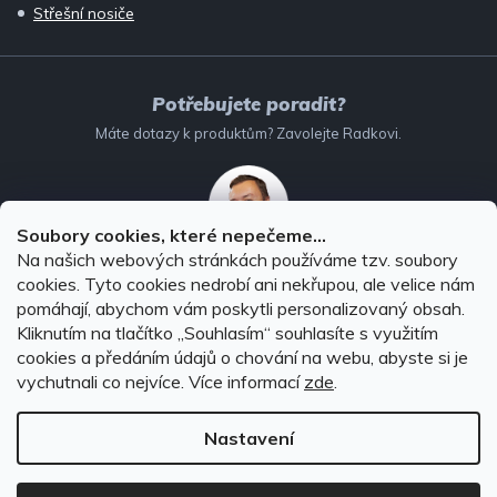
Střešní nosiče
Potřebujete poradit?
Máte dotazy k produktům? Zavolejte Radkovi.
Soubory cookies, které nepečeme...
Na našich webových stránkách používáme tzv. soubory
732 147 896
(Po–Pá: 8–16:00)
cookies. Tyto cookies nedrobí ani nekřupou, ale velice nám
pomáhají, abychom vám poskytli personalizovaný obsah.
info@autodoplnky-obchod.cz
Kliknutím na tlačítko ,,Souhlasím“ souhlasíte s využitím
cookies a předáním údajů o chování na webu, abyste si je
vychutnali co nejvíce.
Více informací
zde
.
Nastavení
Copyright 2026
Autodoplňky-obchod.cz
. Všechna práva
vyhrazena.