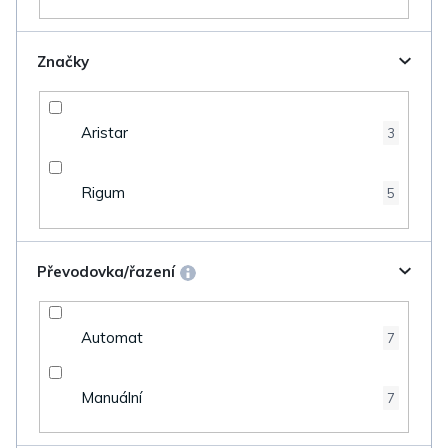
Značky
Aristar
3
Rigum
5
Převodovka/řazení
Automat
7
Manuální
7