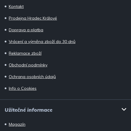
p
Kontakt
a
Prodejna Hradec Králové
t
í
Doprava a platba
Vrácení a výměna zboží do 30 dnů
Reklamace zboží
Obchodní podmínky
Ochrana osobních údajů
Info o Cookies
Užitečné informace
Magazín