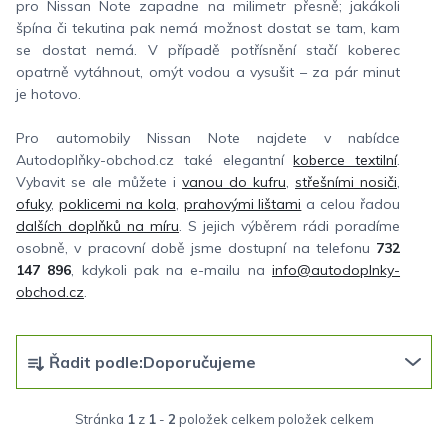
pro Nissan Note zapadne na milimetr přesně; jakákoli
špína či tekutina pak nemá možnost dostat se tam, kam
se dostat nemá. V případě potřísnění stačí koberec
opatrně vytáhnout, omýt vodou a vysušit – za pár minut
je hotovo.
Pro automobily Nissan Note najdete v nabídce
Autodoplňky-obchod.cz také elegantní
koberce textilní
.
Vybavit se ale můžete i
vanou do kufru
,
střešními nosiči
,
ofuky
,
poklicemi na kola
,
prahovými lištami
a celou řadou
dalších doplňků na míru
. S jejich výběrem rádi poradíme
osobně, v pracovní době jsme dostupní na telefonu
732
147 896
, kdykoli pak na e-mailu na
info@autodoplnky-
obchod.cz
.
Ř
Řadit podle:
Doporučujeme
a
z
Stránka
1
z
1
-
2
položek celkem
e