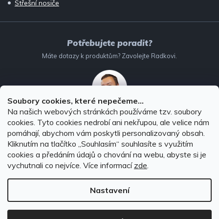
Střešní nosiče
Potřebujete poradit?
Máte dotazy k produktům? Zavolejte Radkovi.
Soubory cookies, které nepečeme...
Na našich webových stránkách používáme tzv. soubory
732 147 896
(Po–Pá: 8–16:00)
cookies. Tyto cookies nedrobí ani nekřupou, ale velice nám
pomáhají, abychom vám poskytli personalizovaný obsah.
info@autodoplnky-obchod.cz
Kliknutím na tlačítko ,,Souhlasím“ souhlasíte s využitím
cookies a předáním údajů o chování na webu, abyste si je
vychutnali co nejvíce.
Více informací
zde
.
Nastavení
Copyright 2026
Autodoplňky-obchod.cz
. Všechna práva
vyhrazena.