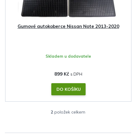
Gumové autokoberce Nissan Note 2013-2020
Skladem u dodavatele
899 Kč
DO KOŠÍKU
2
položek celkem
O
v
l