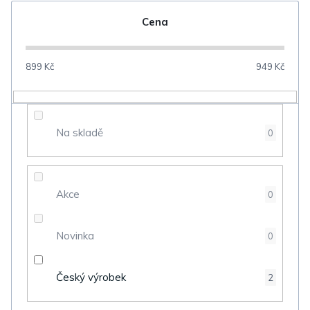
n
Cena
í
p
899
Kč
949
Kč
r
o
d
Na skladě
0
u
k
t
Akce
0
ů
Novinka
0
Český výrobek
2