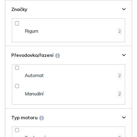
Značky
Rigum
2
Převodovka/řazení
Automat
2
Manuální
2
Typ motoru