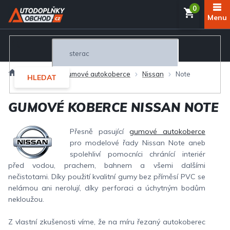
Přejít
NÁKUP
na
obsah
KOŠÍK
Domů
Interiér
Gumové autokoberce
Nissan
Note
HLEDAT
GUMOVÉ KOBERCE NISSAN NOTE
Přesně pasující
gumové autokoberce
pro modelové řady Nissan Note aneb
spolehliví pomocníci chránící interiér
před vodou, prachem, bahnem a všemi dalšími
nečistotami. Díky použití kvalitní gumy bez příměsí PVC se
nelámou ani nerolují, díky perforaci a úchytným bodům
nekloužou.
Z vlastní zkušenosti víme, že na míru řezaný autokoberec