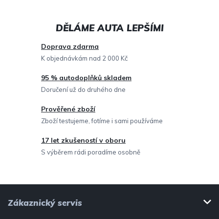
á
d
a
c
Doprava zdarma
í
K objednávkám nad 2 000 Kč
p
95 % autodoplňků skladem
r
Doručení už do druhého dne
v
Prověřené zboží
k
Zboží testujeme, fotíme i sami používáme
y
v
17 let zkušeností v oboru
ý
S výběrem rádi poradíme osobně
p
i
Z
s
Zákaznický servis
u
á