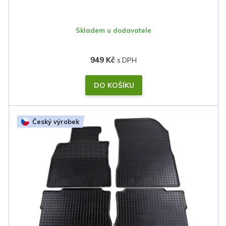
ů
Skladem u dodavatele
949 Kč
DO KOŠÍKU
Český výrobek