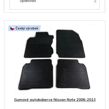
Spalovací
2
V
Český výrobek
ý
p
i
s
p
r
o
d
u
k
Gumové autokoberce Nissan Note 2006-2013
t