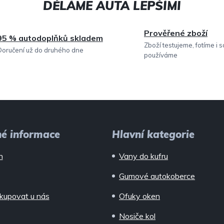
Prověřené zboží
95 % autodoplňků skladem
Zboží testujeme, fotíme i 
Doručení už do druhého dne
používáme
né informace
Hlavní kategorie
n
Vany do kufru
Gumové autokoberce
kupovat u nás
Ofuky oken
Nosiče kol