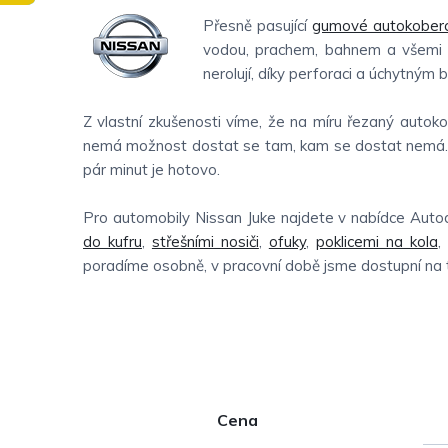
Přesně pasující
gumové autokober
vodou, prachem, bahnem a všemi da
nerolují, díky perforaci a úchytným
Z vlastní zkušenosti víme, že na míru řezaný autoko
nemá možnost dostat se tam, kam se dostat nemá. V
pár minut je hotovo.
Pro automobily Nissan Juke najdete v nabídce Auto
do kufru
,
střešními nosiči
,
ofuky
,
poklicemi na kola
,
poradíme osobně, v pracovní době jsme dostupní na
P
Cena