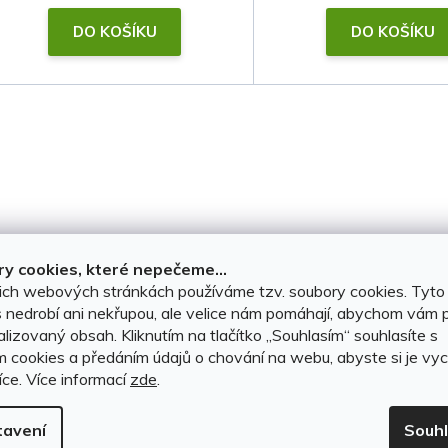
t
DO KOŠÍKU
DO KOŠÍKU
ů
O
v
l
á
d
y cookies, které nepečeme...
ich webových stránkách používáme tzv. soubory cookies. Tyto
a
 nedrobí ani nekřupou, ale velice nám pomáhají, abychom vám p
c
lizovaný obsah. Kliknutím na tlačítko ,,Souhlasím“ souhlasíte s
m cookies a předáním údajů o chování na webu, abyste si je vyc
í
íce.
Více informací
zde
.
p
tavení
Souh
r