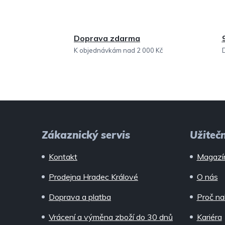
Doprava zdarma
K objednávkám nad 2 000 Kč
Z
á
Zákaznický servis
Užiteč
p
Kontakt
Magazí
a
Prodejna Hradec Králové
O nás
t
Doprava a platba
Proč na
í
Vrácení a výměna zboží do 30 dnů
Kariéra