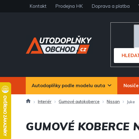
Přejít
Kontakt
Prodejna HK
Doprava a platba
na
obsah
HLEDA
Autodoplňky podle modelu auta
Nosiče
Domů
Interiér
Gumové autokoberce
Nissan
Juke
GUMOVÉ KOBERCE N