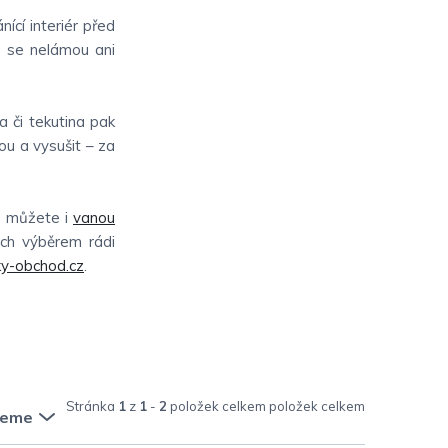
ící interiér před
C se nelámou ani
a či tekutina pak
u a vysušit – za
le můžete i
vanou
jich výběrem rádi
y-obchod.cz
.
Stránka
1
z
1
-
2
položek celkem
jeme