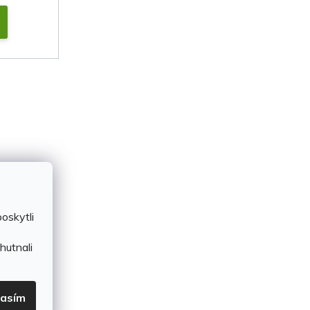
oskytli
hutnali
lasím