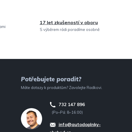
17 let zkušeností v oboru
sami
S výběrem rádi poradíme osobně
Potřebujete poradit?
Máte dotazy k produktům? Zavolejte Radkovi.
732 147 896
(Po–Pá: 8–16:00)
info@autodoplnky-