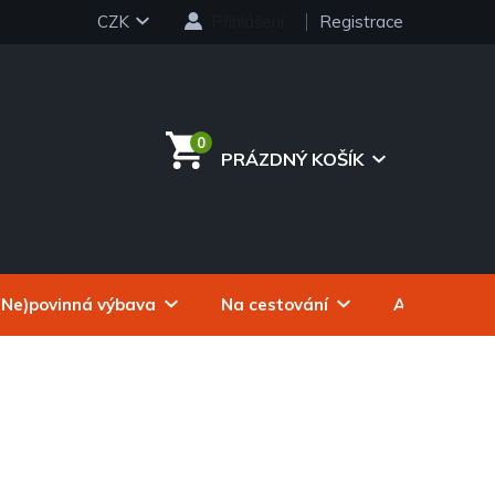
CZK
Přihlášení
Registrace
PRÁZDNÝ KOŠÍK
NÁKUPNÍ
KOŠÍK
(Ne)povinná výbava
Na cestování
Autokosmeti