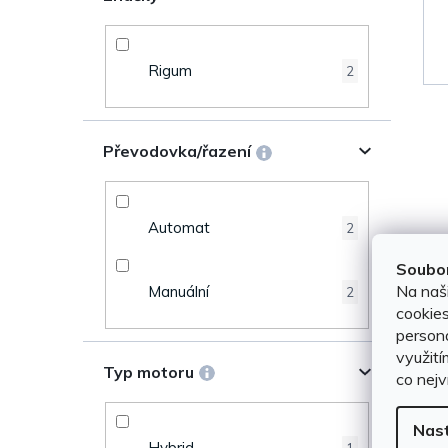
u
e
k
Rigum
2
l
t
ů
Převodovka/řazení
Automat
2
Soubor
Na naš
Manuální
2
cookies
persona
využití
Typ motoru
co nejv
Nas
Hybrid