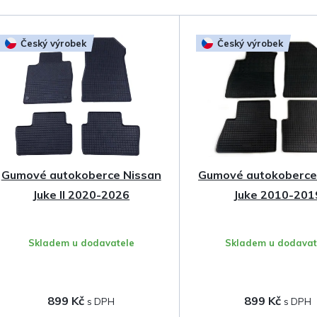
a
z
Český výrobek
Český výrobek
e
n
í
p
Gumové autokoberce Nissan
Gumové autokoberce
r
Juke II 2020-2026
Juke 2010-201
o
Skladem u dodavatele
Skladem u dodavat
d
u
899 Kč
899 Kč
k