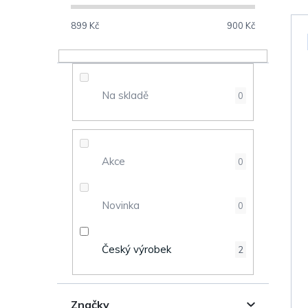
o
s
899
Kč
900
Kč
V
t
ý
r
Na skladě
0
p
a
i
n
s
Akce
0
n
p
Novinka
0
í
r
p
o
Český výrobek
2
a
d
n
Značky