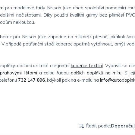
ce
pro modelové řady Nissan Juke aneb spolehliví pomocníci chrán
lšími nečistotami. Díky použití kvalitní gumy bez příměsí PV
 bodům nekloužou.
berec pro Nissan Juke zapadne na milimetr přesně; jakákoli špín
 případě potřísnění stačí koberec opatrně vytáhnout, omýt vodo
doplňky-obchod.cz také elegantní
koberce textilní
. Vybavit se a
prahovými lištami
a celou řadou
dalších doplňků na míru
. S je
 telefonu
732 147 896
, kdykoli pak na e-mailu na
info@autodoplnk
Ř
Řadit podle:
Doporuču