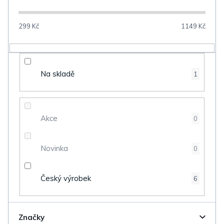
í
p
299
Kč
1149
Kč
r
o
d
Na skladě
1
u
k
t
Akce
0
ů
Novinka
0
Český výrobek
6
Značky