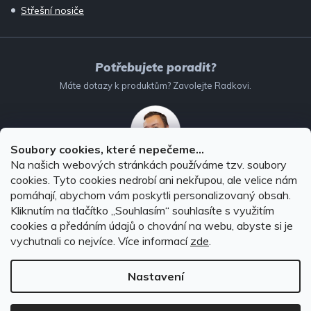
Střešní nosiče
Potřebujete poradit?
Máte dotazy k produktům? Zavolejte Radkovi.
Soubory cookies, které nepečeme...
Na našich webových stránkách používáme tzv. soubory
732 147 896
(Po–Pá: 8–16:00)
cookies. Tyto cookies nedrobí ani nekřupou, ale velice nám
pomáhají, abychom vám poskytli personalizovaný obsah.
info@autodoplnky-obchod.cz
Kliknutím na tlačítko ,,Souhlasím“ souhlasíte s využitím
cookies a předáním údajů o chování na webu, abyste si je
vychutnali co nejvíce.
Více informací
zde
.
Nastavení
Copyright 2026
Autodoplňky-obchod.cz
. Všechna práva
vyhrazena.