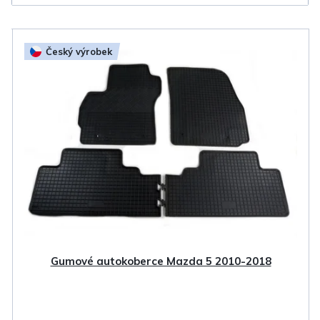
V
Český výrobek
ý
p
i
s
p
r
o
d
u
k
Gumové autokoberce Mazda 5 2010-2018
t
ů