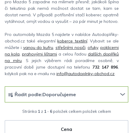
pro Mazda 5 zapadne na milimetr přesně; jakákoli špína
či tekutina pak nemá možnost dostat se tam, kam se
dostat nemá. V případě potřísnění stačí koberec opatrně
vytáhnout, omýt vodou a vysušit – za pár minut je hotovo.
Pro automobily Mazda 5 najdete v nabídce Autodoplňky-
obchod.cz také elegantní
koberce textilní
. Vybavit se ale
můžete i
vanou do kufru
,
střešními nosiči
,
ofuky
,
poklicemi
na kola
,
prahovými lištami
a celou řadou
dalších doplňků
na míru
. S jejich výběrem rádi poradíme osobně, v
pracovní době jsme dostupní na telefonu
732 147 896
,
kdykoli pak na e-mailu na
info@autodoplnky-obchod.cz
.
Ř
Řadit podle:
Doporučujeme
a
z
Stránka
1
z
1
-
6
položek celkem
e
n
Cena