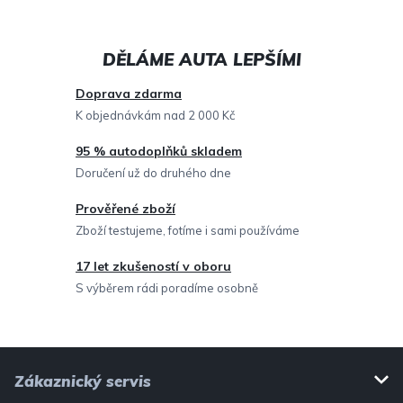
á
d
a
c
Doprava zdarma
í
K objednávkám nad 2 000 Kč
p
95 % autodoplňků skladem
r
Doručení už do druhého dne
v
Prověřené zboží
k
Zboží testujeme, fotíme i sami používáme
y
v
17 let zkušeností v oboru
ý
S výběrem rádi poradíme osobně
p
i
Z
s
Zákaznický servis
u
á