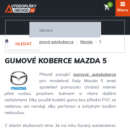
Přejít
NÁKUP
na
obsah
KOŠÍK
Domů
Interiér
Gumové autokoberce
Mazda
5
HLEDAT
GUMOVÉ KOBERCE MAZDA 5
Přesně pasující
gumové autokoberce
pro modelové řady Mazda 5 aneb
spolehliví pomocníci chránící interiér
před vodou, prachem, bahnem a všemi dalšími
nečistotami. Díky použití kvalitní gumy bez příměsí PVC se
nelámou ani nerolují, díky perforaci a úchytným bodům
nekloužou.
Z vlastní zkušenosti víme, že na míru řezaný autokoberec