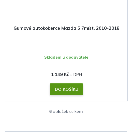
Gumové autokoberce Mazda 5 7míst. 2010-2018
Skladem u dodavatele
1 149 Kč
DO KOŠÍKU
6
položek celkem
O
v
l