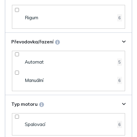
Rigum
6
Převodovka/řazení
Automat
5
Manuální
6
Typ motoru
Spalovací
6