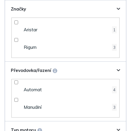
Značky
Aristar
1
Rigum
3
Převodovka/řazení
Automat
4
Manuální
3
Typ motoru