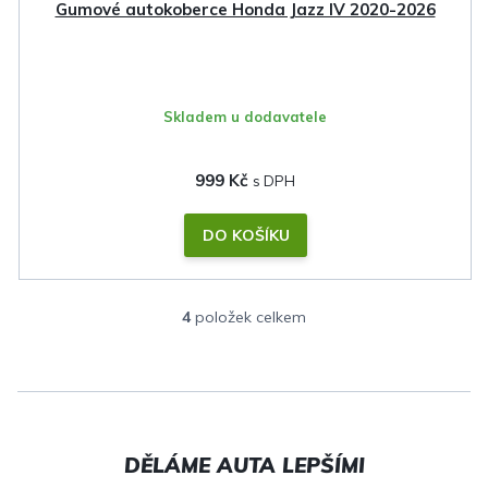
Gumové autokoberce Honda Jazz IV 2020-2026
Skladem u dodavatele
999 Kč
DO KOŠÍKU
4
položek celkem
O
v
l
á
d
a