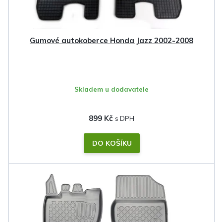
d
u
k
Gumové autokoberce Honda Jazz 2002-2008
t
ů
Skladem u dodavatele
899 Kč
DO KOŠÍKU