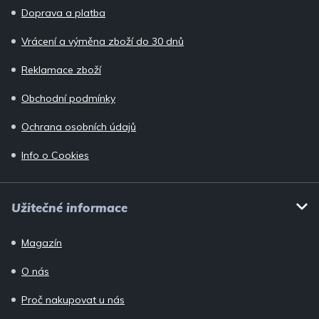
í
Doprava a platba
Vrácení a výměna zboží do 30 dnů
Reklamace zboží
Obchodní podmínky
Ochrana osobních údajů
Info o Cookies
Užitečné informace
Magazín
O nás
Proč nakupovat u nás