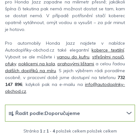
pro Honda Jazz zapadne na milimetr přesně; jakákoli
špína či tekutina pak nemá možnost dostat se tam, kam
se dostat nemá. V případě potřísnění stačí koberec
opatrně vytáhnout, omýt vodou a vysušit – za pár minut
je hotovo.
Pro automobily Honda Jazz najdete v nabídce
Autodoplňky-obchod.cz také elegantní
koberce textilní
.
Vybavit se ale můžete i
vanou do kufru
,
střešními nosiči
,
ofuky
,
poklicemi na kola
,
prahovými lištami
a celou řadou
dalších doplňků na míru
. S jejich výběrem rádi poradíme
osobně, v pracovní době jsme dostupní na telefonu
732
147 896
, kdykoli pak na e-mailu na
info@autodoplnky-
obchod.cz
.
Ř
Řadit podle:
Doporučujeme
a
z
Stránka
1
z
1
-
4
položek celkem
e