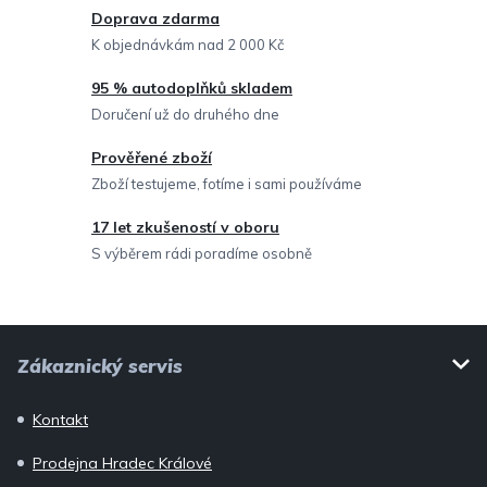
c
Doprava zdarma
í
K objednávkám nad 2 000 Kč
p
95 % autodoplňků skladem
r
Doručení už do druhého dne
v
Prověřené zboží
k
Zboží testujeme, fotíme i sami používáme
y
v
17 let zkušeností v oboru
ý
S výběrem rádi poradíme osobně
p
i
Z
s
Zákaznický servis
u
á
p
Kontakt
a
Prodejna Hradec Králové
t