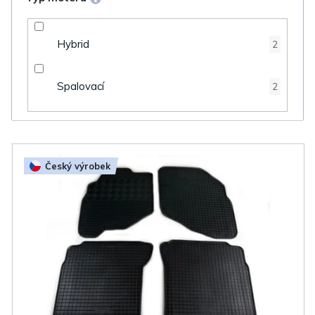
Hybrid
2
Spalovací
2
V
Český výrobek
ý
p
i
s
p
r
o