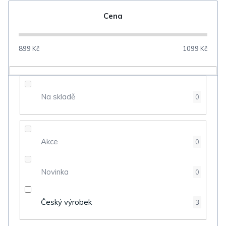
n
Cena
í
p
899
Kč
1099
Kč
r
o
d
Na skladě
0
u
k
t
Akce
0
ů
Novinka
0
Český výrobek
3