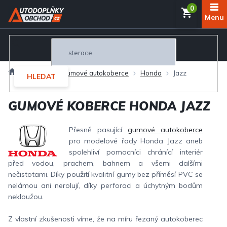
Přejít
NÁKUP
na
obsah
KOŠÍK
Domů
Interiér
Gumové autokoberce
Honda
Jazz
HLEDAT
GUMOVÉ KOBERCE HONDA JAZZ
Přesně pasující
gumové autokoberce
pro modelové řady Honda Jazz aneb
spolehliví pomocníci chránící interiér
před vodou, prachem, bahnem a všemi dalšími
nečistotami. Díky použití kvalitní gumy bez příměsí PVC se
nelámou ani nerolují, díky perforaci a úchytným bodům
nekloužou.
Z vlastní zkušenosti víme, že na míru řezaný autokoberec