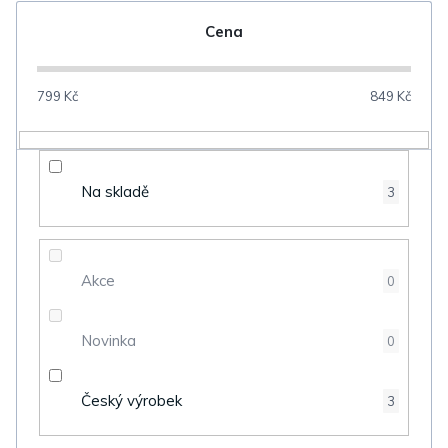
n
Cena
í
p
799
Kč
849
Kč
r
o
d
Na skladě
3
u
k
t
Akce
0
ů
Novinka
0
Český výrobek
3