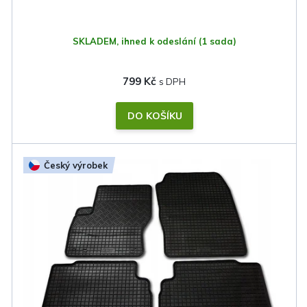
ů
SKLADEM, ihned k odeslání
(1 sada)
799 Kč
DO KOŠÍKU
Český výrobek