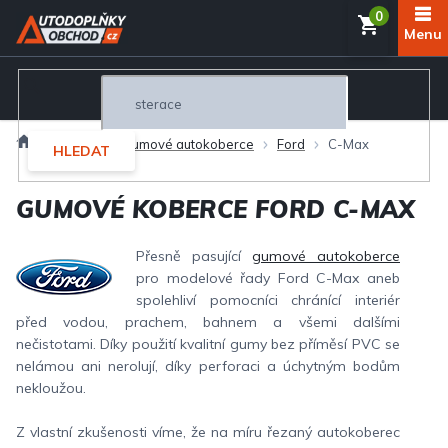
Přejít
NÁKUP
na
obsah
KOŠÍK
Domů
Interiér
Gumové autokoberce
Ford
C-Max
HLEDAT
GUMOVÉ KOBERCE FORD C-MAX
Přesně pasující
gumové autokoberce
pro modelové řady Ford C-Max aneb
spolehliví pomocníci chránící interiér
před vodou, prachem, bahnem a všemi dalšími
nečistotami. Díky použití kvalitní gumy bez příměsí PVC se
nelámou ani nerolují, díky perforaci a úchytným bodům
nekloužou.
Z vlastní zkušenosti víme, že na míru řezaný autokoberec