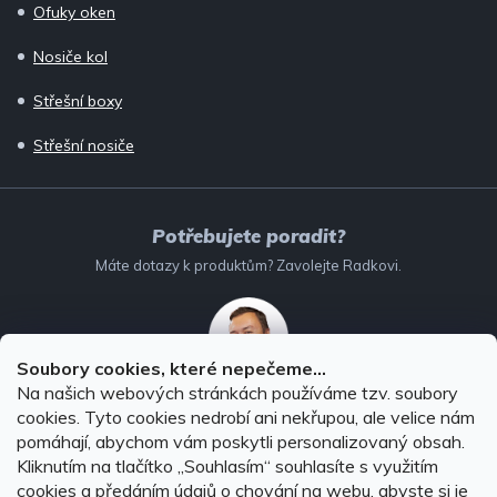
Ofuky oken
Nosiče kol
Střešní boxy
Střešní nosiče
Potřebujete poradit?
Máte dotazy k produktům? Zavolejte Radkovi.
Soubory cookies, které nepečeme...
Na našich webových stránkách používáme tzv. soubory
732 147 896
(Po–Pá: 8–16:00)
cookies. Tyto cookies nedrobí ani nekřupou, ale velice nám
pomáhají, abychom vám poskytli personalizovaný obsah.
info@autodoplnky-obchod.cz
Kliknutím na tlačítko ,,Souhlasím“ souhlasíte s využitím
cookies a předáním údajů o chování na webu, abyste si je