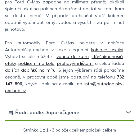
pro Ford C-Max zapadne na milimetr přesně; jakákoli
špína či tekutina pak nemá možnost dostat se tam, kam
se dostat nemá. V případě potřísnění stačí koberec
opatrně vytáhnout, omýt vodou a vysušit – za pár minut
je hotovo.
Pro automobily Ford C-Max najdete v nabídce
Autodoplňky-obchod.cz také elegantní
koberce textilní
.
Vybavit se ale můžete i
vanou do kufru
,
střešními nosiči
,
ofuky
,
poklicemi na kola
,
prahovými lištami
a celou řadou
dalších doplňků na míru
. S jejich výběrem rádi poradíme
osobně, v pracovní době jsme dostupní na telefonu
732
147 896
, kdykoli pak na e-mailu na
info@autodoplnky-
obchod.cz
.
Ř
Řadit podle:
Doporučujeme
a
z
Stránka
1
z
1
-
3
položek celkem
e