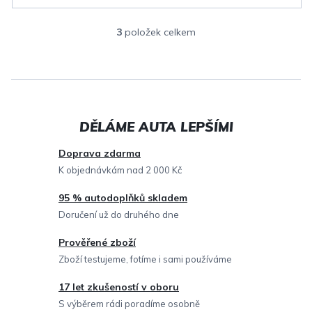
3
položek celkem
O
v
l
á
d
a
c
Doprava zdarma
í
K objednávkám nad 2 000 Kč
p
95 % autodoplňků skladem
r
Doručení už do druhého dne
v
Prověřené zboží
k
Zboží testujeme, fotíme i sami používáme
y
v
17 let zkušeností v oboru
ý
S výběrem rádi poradíme osobně