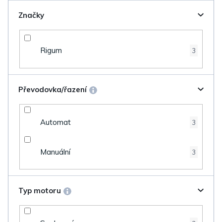
Značky
Rigum
3
Převodovka/řazení
Automat
3
Manuální
3
Typ motoru