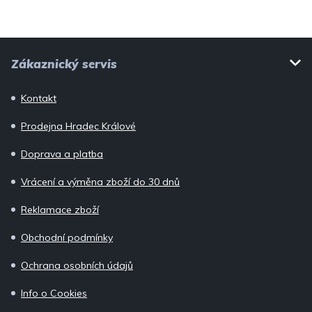
p
i
Z
s
Zákaznický servis
u
á
p
Kontakt
a
Prodejna Hradec Králové
t
í
Doprava a platba
Vrácení a výměna zboží do 30 dnů
Reklamace zboží
Obchodní podmínky
Ochrana osobních údajů
Info o Cookies