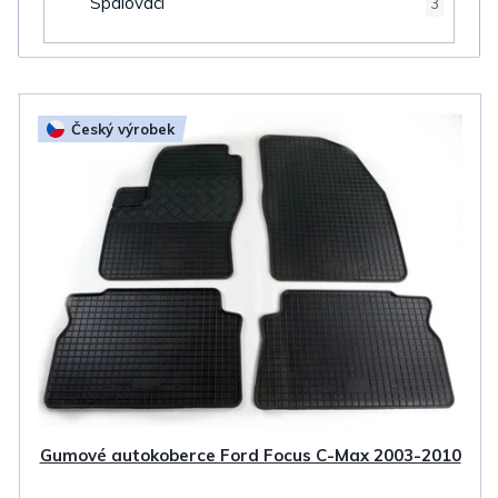
Spalovací
3
V
Český výrobek
ý
p
i
s
p
r
o
d
u
k
Gumové autokoberce Ford Focus C-Max 2003-2010
t