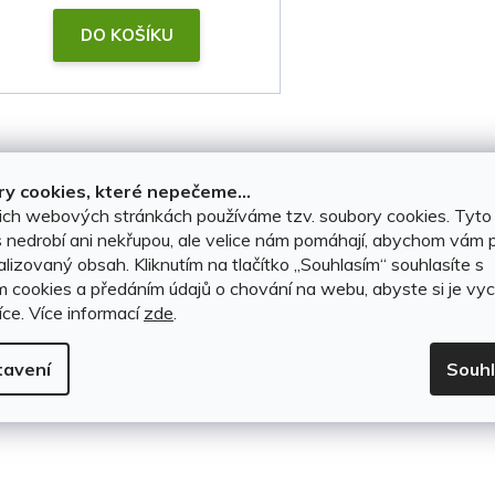
t
DO KOŠÍKU
ů
O
v
y cookies, které nepečeme...
l
ich webových stránkách používáme tzv. soubory cookies. Tyto
 nedrobí ani nekřupou, ale velice nám pomáhají, abychom vám p
á
lizovaný obsah. Kliknutím na tlačítko ,,Souhlasím“ souhlasíte s
d
m cookies a předáním údajů o chování na webu, abyste si je vyc
íce.
Více informací
zde
.
a
c
tavení
Souh
í
p
r