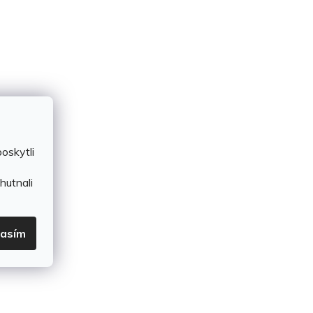
oskytli
hutnali
lasím