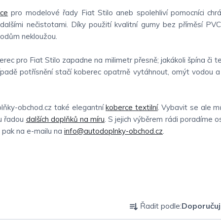
ce
pro modelové řady Fiat Stilo aneb spolehliví pomocníci chrán
lšími nečistotami. Díky použití kvalitní gumy bez příměsí PV
 bodům nekloužou.
rec pro Fiat Stilo zapadne na milimetr přesně; jakákoli špína či 
adě potřísnění stačí koberec opatrně vytáhnout, omýt vodou a 
plňky-obchod.cz také elegantní
koberce textilní
. Vybavit se ale 
ou řadou
dalších doplňků na míru
. S jejich výběrem rádi poradíme o
li pak na e-mailu na
info@autodoplnky-obchod.cz
.
Ř
Řadit podle:
Doporuču