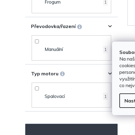
u
Frogum
1
e
k
l
Převodovka/řazení
t
ů
Manuální
1
Soubor
Na naš
cookies
persona
Typ motoru
využití
co nejv
Spalovací
1
Nas