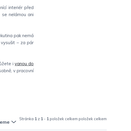
ící interiér před
C se nelámou ani
tekutina pak nemá
vysušit – za pár
můžete i
vanou do
sobně, v pracovní
Stránka
1
z
1
-
1
položek celkem
jeme