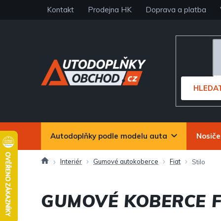
Přejít
Kontakt
Prodejna HK
Doprava a platba
na
obsah
HLEDA
Autodoplňky podle modelu auta
Nosiče
Domů
Interiér
Gumové autokoberce
Fiat
Stilo
GUMOVÉ KOBERCE F