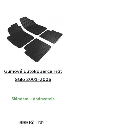
a
z
e
n
í
p
Gumové autokoberce Fiat
r
Stilo 2001-2006
o
Skladem u dodavatele
d
u
999 Kč
k