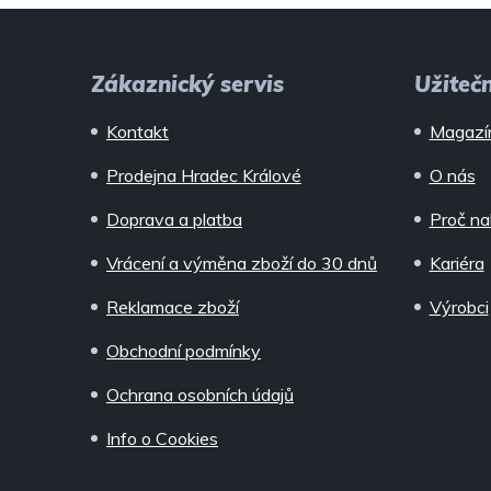
Z
á
Zákaznický servis
Užiteč
p
Kontakt
Magazí
a
Prodejna Hradec Králové
O nás
t
Doprava a platba
Proč na
í
Vrácení a výměna zboží do 30 dnů
Kariéra
Reklamace zboží
Výrobci
Obchodní podmínky
Ochrana osobních údajů
Info o Cookies