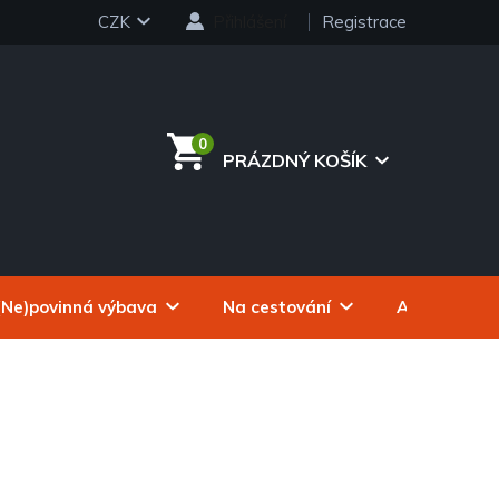
CZK
Přihlášení
Registrace
PRÁZDNÝ KOŠÍK
NÁKUPNÍ
KOŠÍK
(Ne)povinná výbava
Na cestování
Autokosmeti