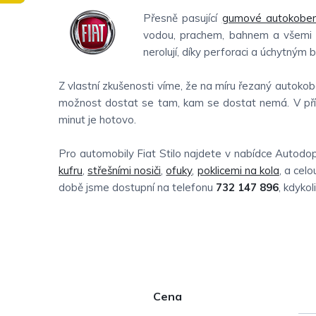
Přesně pasující
gumové autokober
vodou, prachem, bahnem a všemi da
nerolují, díky perforaci a úchytným
Z vlastní zkušenosti víme, že na míru řezaný autokobe
možnost dostat se tam, kam se dostat nemá. V příp
minut je hotovo.
Pro automobily Fiat Stilo najdete v nabídce Autodo
kufru
,
střešními nosiči
,
ofuky
,
poklicemi na kola
, a cel
době jsme dostupní na telefonu
732 147 896
, kdyko
P
Cena