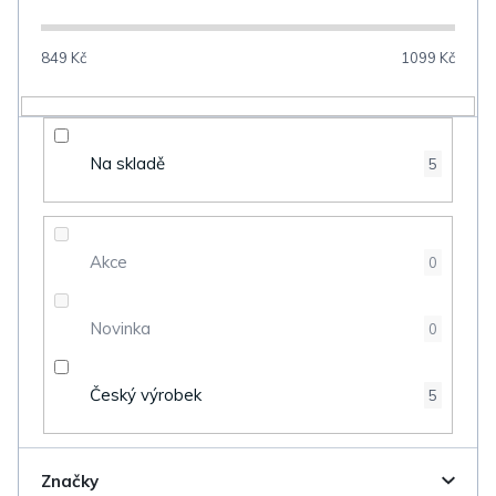
í
p
849
Kč
1099
Kč
r
o
d
Na skladě
5
u
k
t
Akce
0
ů
Novinka
0
Český výrobek
5
Značky