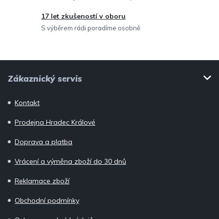
y
v
17 let zkušeností v oboru
ý
S výběrem rádi poradíme osobně
p
i
Z
s
Zákaznický servis
u
á
p
Kontakt
a
Prodejna Hradec Králové
t
í
Doprava a platba
Vrácení a výměna zboží do 30 dnů
Reklamace zboží
Obchodní podmínky