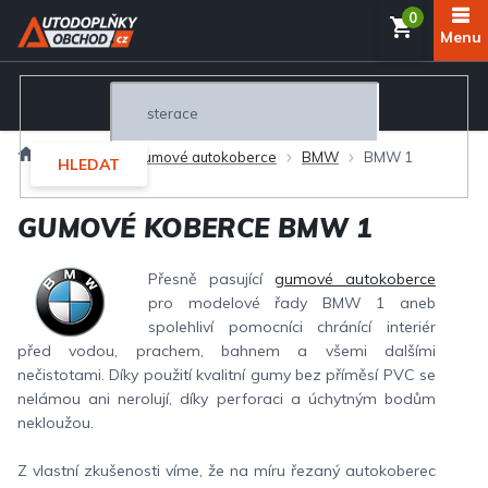
Přejít
NÁKUP
na
obsah
KOŠÍK
Domů
Interiér
Gumové autokoberce
BMW
BMW 1
HLEDAT
GUMOVÉ KOBERCE BMW 1
Přesně pasující
gumové autokoberce
pro modelové řady BMW 1 aneb
spolehliví pomocníci chránící interiér
před vodou, prachem, bahnem a všemi dalšími
nečistotami. Díky použití kvalitní gumy bez příměsí PVC se
nelámou ani nerolují, díky perforaci a úchytným bodům
nekloužou.
Z vlastní zkušenosti víme, že na míru řezaný autokoberec