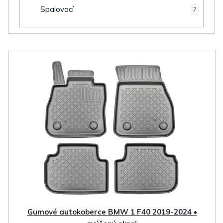
Spalovací
7
V
ý
p
i
s
p
r
o
d
u
k
Gumové autokoberce BMW 1 F40 2019-2024 •