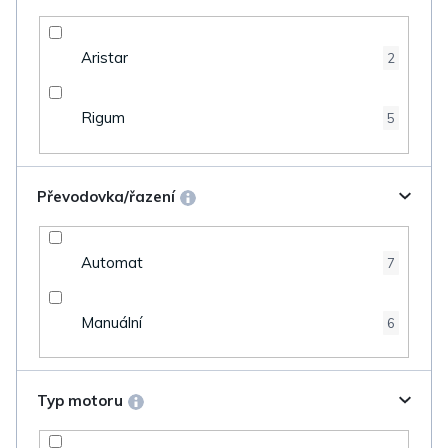
Aristar
2
Rigum
5
Převodovka/řazení
Automat
7
Manuální
6
Typ motoru