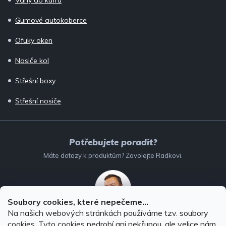
Gumové autokoberce
Ofuky oken
Nosiče kol
Střešní boxy
Střešní nosiče
Potřebujete poradit?
Máte dotazy k produktům? Zavolejte Radkovi.
Soubory cookies, které nepečeme...
Na našich webových stránkách používáme tzv. soubory
732 147 896
(Po–Pá: 8–16:00)
cookies. Tyto cookies nedrobí ani nekřupou, ale velice nám