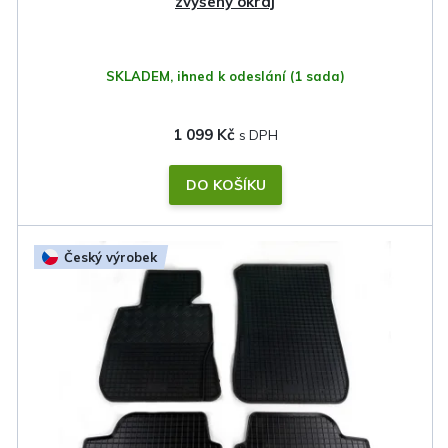
t
zvýšený okraj
ů
SKLADEM, ihned k odeslání
(1 sada)
1 099 Kč
DO KOŠÍKU
Český výrobek