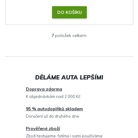
DO KOŠÍKU
7
položek celkem
O
v
l
á
d
a
c
Doprava zdarma
í
K objednávkám nad 2 000 Kč
p
95 % autodoplňků skladem
r
Doručení už do druhého dne
v
Prověřené zboží
k
Zboží testujeme, fotíme i sami používáme