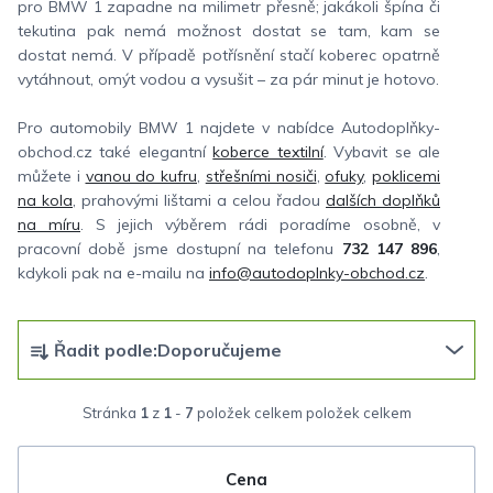
pro BMW 1 zapadne na milimetr přesně; jakákoli špína či
tekutina pak nemá možnost dostat se tam, kam se
dostat nemá. V případě potřísnění stačí koberec opatrně
vytáhnout, omýt vodou a vysušit – za pár minut je hotovo.
Pro automobily BMW 1 najdete v nabídce Autodoplňky-
obchod.cz také elegantní
koberce textilní
. Vybavit se ale
můžete i
vanou do kufru
,
střešními nosiči
,
ofuky
,
poklicemi
na kola
, prahovými lištami a celou řadou
dalších doplňků
na míru
. S jejich výběrem rádi poradíme osobně, v
pracovní době jsme dostupní na telefonu
732 147 896
,
kdykoli pak na e-mailu na
info@autodoplnky-obchod.cz
.
Ř
Řadit podle:
Doporučujeme
a
z
Stránka
1
z
1
-
7
položek celkem
e
n
Cena