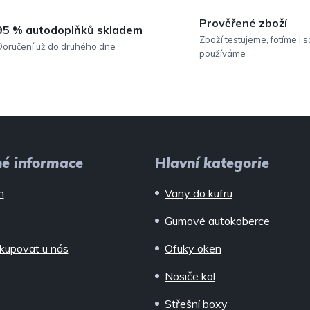
Prověřené zboží
95 % autodoplňků skladem
Zboží testujeme, fotíme i 
Doručení už do druhého dne
používáme
né informace
Hlavní kategorie
n
Vany do kufru
Gumové autokoberce
kupovat u nás
Ofuky oken
Nosiče kol
Střešní boxy