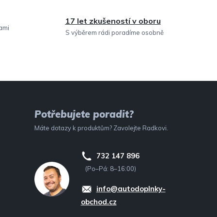
17 let zkušeností v oboru
sami
S výběrem rádi poradíme osobně
Potřebujete poradit?
Máte dotazy k produktům? Zavolejte Radkovi.
732 147 896
(Po–Pá: 8–16:00)
info@autodoplnky-
obchod.cz