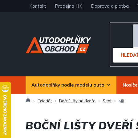
Přejít
Kontakt
Prodejna HK
Doprava a platba
na
obsah
HLEDA
Autodoplňky podle modelu auta
Nosiče
Domů
Exteriér
Boční lišty na dveře
Seat
Mii
BOČNÍ LIŠTY DVEŘÍ 