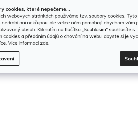
1 399 Kč
k
y cookies, které nepečeme...
ich webových stránkách používáme tzv. soubory cookies. Tyto
t
DO KOŠÍKU
 nedrobí ani nekřupou, ale velice nám pomáhají, abychom vám p
lizovaný obsah. Kliknutím na tlačítko ,,Souhlasím“ souhlasíte s
ů
m cookies a předáním údajů o chování na webu, abyste si je vyc
íce.
Více informací
zde
.
O
v
tavení
Souh
l
á
d
a
c
í
p