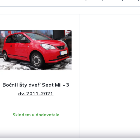
a
z
e
n
í
p
Boční lišty dveří Seat Mii - 3
r
dv. 2011-2021
o
Skladem u dodavatele
d
u