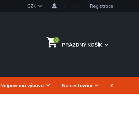
CZK
Přihlášení
Registrace
PRÁZDNÝ KOŠÍK
NÁKUPNÍ
KOŠÍK
(Ne)povinná výbava
Na cestování
Autokosmeti