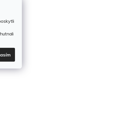
oskytli
hutnali
lasím