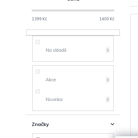
o
s
1399
Kč
1400
Kč
V
t
ý
r
Na skladě
0
p
a
i
n
s
Akce
0
n
p
Novinka
0
í
r
p
o
Značky
a
d