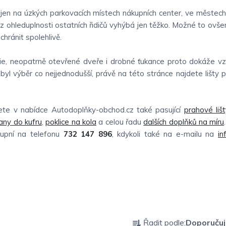
jen na úzkých parkovacích místech nákupních center, ve městech a
z ohleduplnosti ostatních řidičů vyhýbá jen těžko. Možné to ovše
chránit spolehlivě.
série, neopatrně otevřené dveře i drobné ťukance proto dokáže vz
byl výběr co nejjednodušší, právě na této stránce najdete lišty p
ete v nabídce Autodoplňky-obchod.cz také pasující
prahové lišt
any do kufru
,
poklice na kola
a celou řadu
dalších doplňků na míru
tupní na telefonu
732 147 896
, kdykoli také na e-mailu na
in
Ř
Řadit podle:
Doporuču