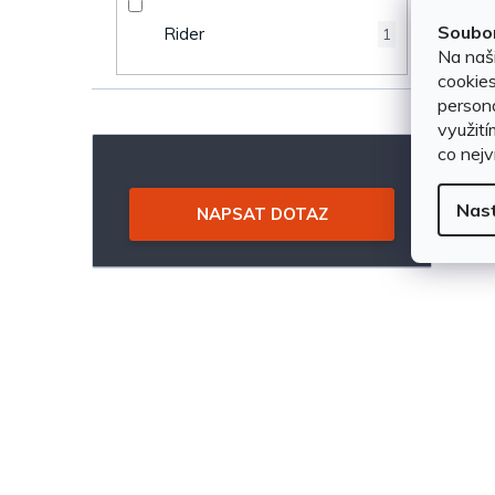
n
u
Soubor
Rider
1
Na naš
e
k
cookies
persona
l
t
využití
co nejv
ů
Nas
NAPSAT DOTAZ