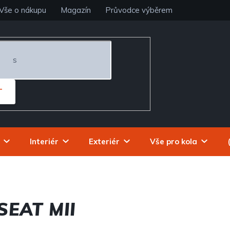
Vše o nákupu
Magazín
Průvodce výběrem
T
Interiér
Exteriér
Vše pro kola
SEAT MII