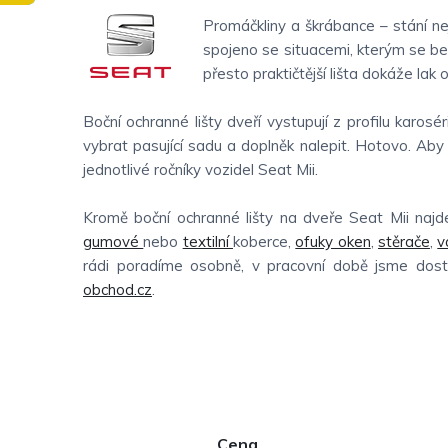
Promáčkliny a škrábance – stání ne
spojeno se situacemi, kterým se be
přesto praktičtější lišta dokáže lak o
Boční ochranné lišty dveří vystupují z profilu karo
vybrat pasující sadu a doplněk nalepit. Hotovo. Aby 
jednotlivé ročníky vozidel Seat Mii.
Kromě boční ochranné lišty na dveře Seat Mii najd
gumové
nebo
textilní
koberce,
ofuky oken
,
stěrače
,
v
rádi poradíme osobně, v pracovní době jsme dos
obchod.cz
.
P
Cena