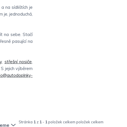
 na sídlištích je
m je, jednoduchá,
ít na sebe. Stačí
řesně pasující na
y
,
střešní nosiče
,
. S jejich výběrem
fo@autodoplnky-
Stránka
1
z
1
-
1
položek celkem
jeme