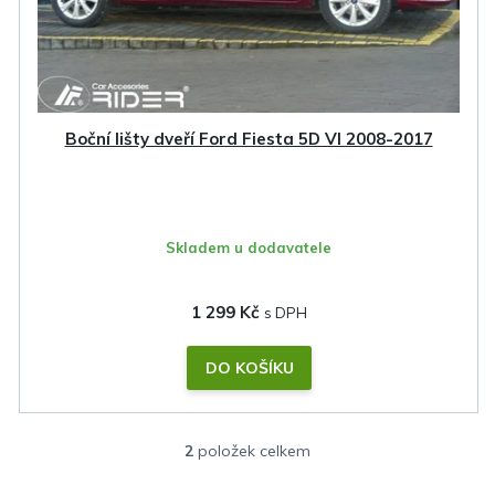
Boční lišty dveří Ford Fiesta 5D VI 2008-2017
Skladem u dodavatele
1 299 Kč
DO KOŠÍKU
2
položek celkem
O
v