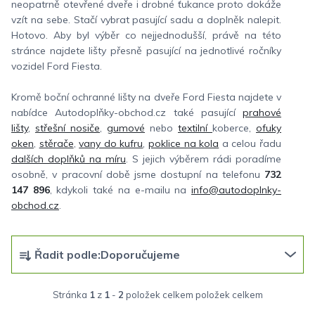
neopatrně otevřené dveře i drobné ťukance proto dokáže
vzít na sebe. Stačí vybrat pasující sadu a doplněk nalepit.
Hotovo. Aby byl výběr co nejjednodušší, právě na této
stránce najdete lišty přesně pasující na jednotlivé ročníky
vozidel Ford Fiesta.
Kromě boční ochranné lišty na dveře Ford Fiesta najdete v
nabídce Autodoplňky-obchod.cz také pasující
prahové
lišty
,
střešní nosiče
,
gumové
nebo
textilní
koberce,
ofuky
oken
,
stěrače
,
vany do kufru
,
poklice na kola
a celou řadu
dalších doplňků na míru
. S jejich výběrem rádi poradíme
osobně, v pracovní době jsme dostupní na telefonu
732
147 896
, kdykoli také na e-mailu na
info@autodoplnky-
obchod.cz
.
Ř
Řadit podle:
Doporučujeme
a
z
Stránka
1
z
1
-
2
položek celkem
e