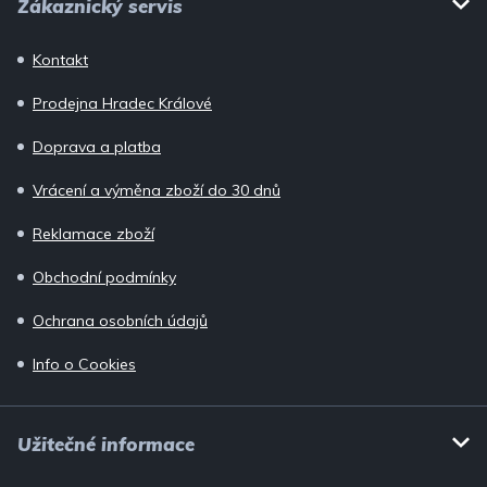
Zákaznický servis
u
á
p
Kontakt
a
Prodejna Hradec Králové
t
í
Doprava a platba
Vrácení a výměna zboží do 30 dnů
Reklamace zboží
Obchodní podmínky
Ochrana osobních údajů
Info o Cookies
Užitečné informace