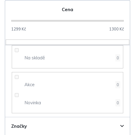
n
Cena
í
p
1299
Kč
1300
Kč
r
o
d
Na skladě
0
u
k
t
Akce
0
ů
Novinka
0
Značky