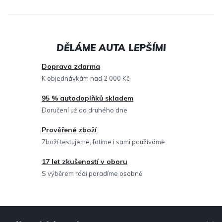
l
á
d
a
c
Doprava zdarma
í
K objednávkám nad 2 000 Kč
p
95 % autodoplňků skladem
r
Doručení už do druhého dne
v
Prověřené zboží
k
Zboží testujeme, fotíme i sami používáme
y
v
17 let zkušeností v oboru
ý
S výběrem rádi poradíme osobně
p
i
Z
s