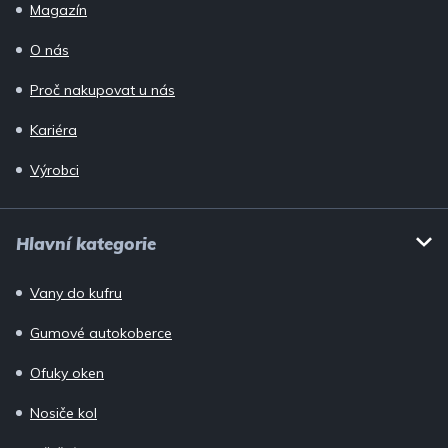
Magazín
O nás
Proč nakupovat u nás
Kariéra
Výrobci
Hlavní kategorie
Vany do kufru
Gumové autokoberce
Ofuky oken
Nosiče kol