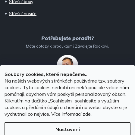
Střešní boxy
Střešní nosiče
Potřebujete poradit?
Máte dotazy k produktům? Zavolejte Radkovi.
Soubory cookies, které nepečeme...
Na našich webových stránkách používáme tzv. soubory
732 147 896
(Po–Pá: 8–16:00)
cookies. Tyto cookies nedrobí ani nekřupou, ale velice nám
pomáhají, abychom vám poskytli personalizovaný obsah.
info@autodoplnky-obchod.cz
Kliknutím na tlačítko ,,Souhlasím“ souhlasíte s využitím
cookies a předáním údajů o chování na webu, abyste si je
vychutnali co nejvíce.
Více informací
zde
.
Nastavení