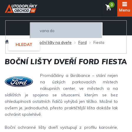
Přejít
NÁKUP
na
obsah
KOŠÍK
Domů
Exteriér
Boční lišty na dveře
Ford
Fiesta
HLEDAT
BOČNÍ LIŠTY DVEŘÍ FORD FIESTA
Promáčkliny a škrábance – stání nejen
na úzkých parkovacích místech
nákupních center, ve městech a na
sídlištích je spojeno se situacemi, kterým se bez
ohleduplnosti ostatních řidičů vyhýbá jen těžko. Možné to
ovšem je, jednoduchá, přesto praktičtější lišta dokáže lak
ochránit spolehlivě.
Boční ochranné lišty dveří vystupují z profilu karosérie,