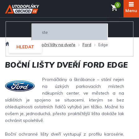
Přejít
NÁKUP
na
obsah
KOŠÍK
Domů
Exteriér
Boční lišty na dveře
Ford
Edge
HLEDAT
BOČNÍ LIŠTY DVEŘÍ FORD EDGE
Promáčkliny a škrábance – stání nejen
na úzkých parkovacích místech
nákupních center, ve městech a na
sídlištích je spojeno se situacemi, kterým se bez
ohleduplnosti ostatních řidičů vyhýbá jen těžko. Možné to
ovšem je, jednoduchá, přesto praktičtější lišta dokáže lak
ochránit spolehlivě.
Boční ochranné lišty dveří vystupují z profilu karosérie,