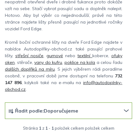
neopatrně otevřené dveře i drobné ťukance proto dokáže
vzít na sebe. Stačí vybrat pasující sadu a doplněk nalepit.
Hotovo. Aby byl výběr co nejjednodušší, právě na této
stránce najdete lišty přesně pasující na jednotlivé ročníky
vozidel Ford Edge.
Kromě boční ochranné lišty na dveře Ford Edge najdete v
nabídce Autodoplňky-obchod.cz také pasující prahové
lišty,
střešní nosiče
,
gumové
nebo
textilní
koberce,
ofuky
oken
, stěrače,
vany do kufru
,
poklice na kola
a celou řadu
dalších doplňků na míru
. S jejich výběrem rádi poradíme
osobně, v pracovní době jsme dostupní na telefonu
732
147 896
, kdykoli také na e-mailu na
info@autodoplnky-
obchod.cz
.
Ř
Řadit podle:
Doporučujeme
a
z
Stránka
1
z
1
-
1
položek celkem
e