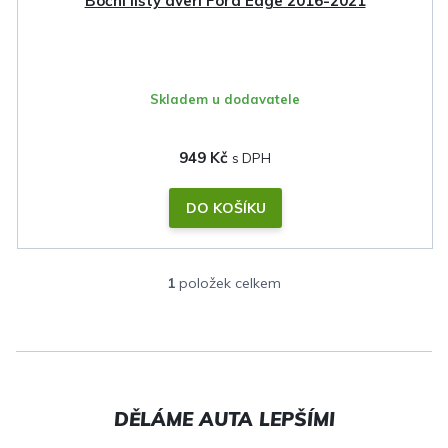
Boční lišty dveří Ford Edge 2016-2021
t
ů
Skladem u dodavatele
949 Kč
DO KOŠÍKU
1
položek celkem
O
v
l
á
d
a