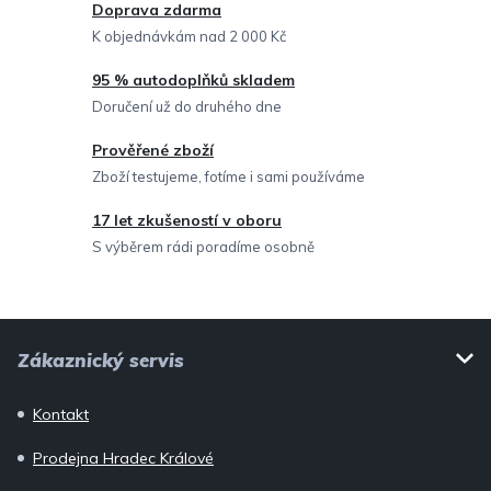
c
Doprava zdarma
í
K objednávkám nad 2 000 Kč
p
95 % autodoplňků skladem
r
Doručení už do druhého dne
v
Prověřené zboží
k
Zboží testujeme, fotíme i sami používáme
y
v
17 let zkušeností v oboru
ý
S výběrem rádi poradíme osobně
p
i
Z
s
Zákaznický servis
u
á
p
Kontakt
a
Prodejna Hradec Králové
t