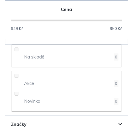
n
Cena
í
p
949
Kč
950
Kč
r
o
d
Na skladě
0
u
k
t
Akce
0
ů
Novinka
0
Značky