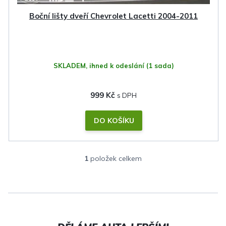
k
Boční lišty dveří Chevrolet Lacetti 2004-2011
t
ů
SKLADEM, ihned k odeslání
(1 sada)
999 Kč
DO KOŠÍKU
1
položek celkem
O
v
l
á
d