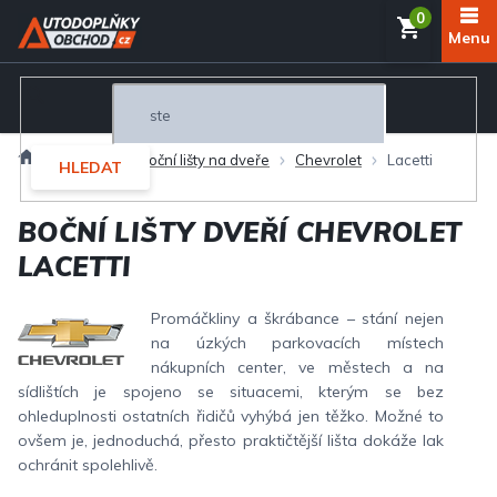
Přejít
NÁKUP
na
obsah
KOŠÍK
Domů
Exteriér
Boční lišty na dveře
Chevrolet
Lacetti
HLEDAT
BOČNÍ LIŠTY DVEŘÍ CHEVROLET
LACETTI
Promáčkliny a škrábance – stání nejen
na úzkých parkovacích místech
nákupních center, ve městech a na
sídlištích je spojeno se situacemi, kterým se bez
ohleduplnosti ostatních řidičů vyhýbá jen těžko. Možné to
ovšem je, jednoduchá, přesto praktičtější lišta dokáže lak
ochránit spolehlivě.