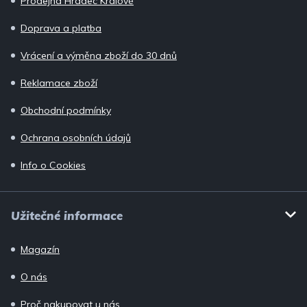
Prodejna Hradec Králové
t
í
Doprava a platba
Vrácení a výměna zboží do 30 dnů
Reklamace zboží
Obchodní podmínky
Ochrana osobních údajů
Info o Cookies
Užitečné informace
Magazín
O nás
Proč nakupovat u nás