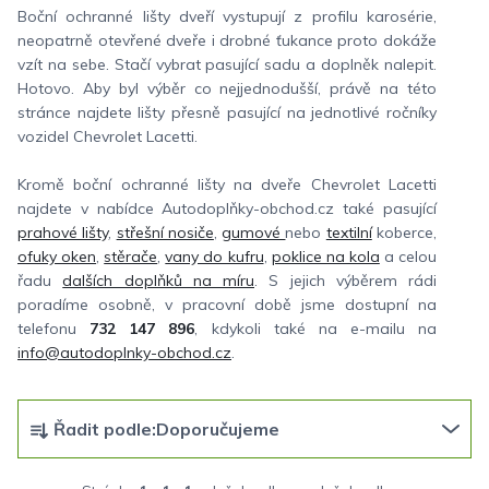
Boční ochranné lišty dveří vystupují z profilu karosérie,
neopatrně otevřené dveře i drobné ťukance proto dokáže
vzít na sebe. Stačí vybrat pasující sadu a doplněk nalepit.
Hotovo. Aby byl výběr co nejjednodušší, právě na této
stránce najdete lišty přesně pasující na jednotlivé ročníky
vozidel Chevrolet Lacetti.
Kromě boční ochranné lišty na dveře Chevrolet Lacetti
najdete v nabídce Autodoplňky-obchod.cz také pasující
prahové lišty
,
střešní nosiče
,
gumové
nebo
textilní
koberce,
ofuky oken
,
stěrače
,
vany do kufru
,
poklice na kola
a celou
řadu
dalších doplňků na míru
. S jejich výběrem rádi
poradíme osobně, v pracovní době jsme dostupní na
telefonu
732 147 896
, kdykoli také na e-mailu na
info@autodoplnky-obchod.cz
.
Ř
Řadit podle:
Doporučujeme
a
z