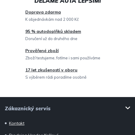
a
c
Doprava zdarma
í
K objednávkám nad 2 000 Kč
p
95 % autodoplňků skladem
r
Doručení už do druhého dne
v
Prověřené zboží
k
Zboží testujeme, fotíme i sami používáme
y
v
17 let zkušeností v oboru
ý
S výběrem rádi poradíme osobně
p
i
Z
s
Zákaznický servis
u
á
p
Kontakt
a