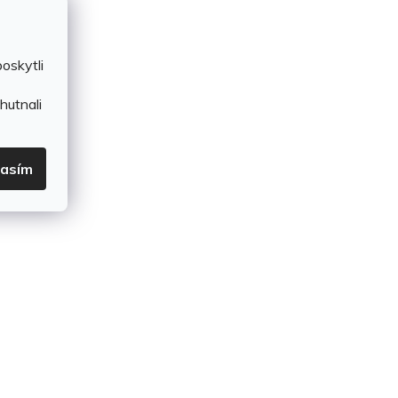
oskytli
hutnali
lasím