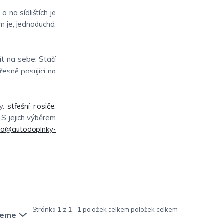
 na sídlištích je
m je, jednoduchá,
ít na sebe. Stačí
řesně pasující na
ty,
střešní nosiče
,
. S jejich výběrem
fo@autodoplnky-
Stránka
1
z
1
-
1
položek celkem
jeme