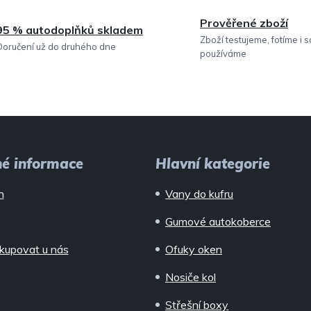
Prověřené zboží
95 % autodoplňků skladem
Zboží testujeme, fotíme i 
Doručení už do druhého dne
používáme
né informace
Hlavní kategorie
n
Vany do kufru
Gumové autokoberce
kupovat u nás
Ofuky oken
Nosiče kol
Střešní boxy