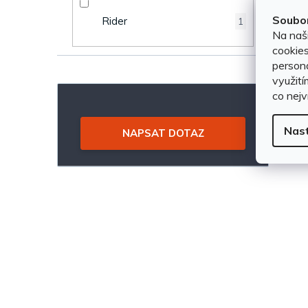
n
u
Soubor
Rider
1
Na naš
e
k
cookies
persona
l
t
využití
co nejv
ů
Nas
NAPSAT DOTAZ