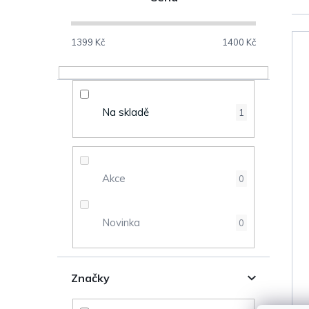
o
s
1399
Kč
1400
Kč
V
t
ý
r
Na skladě
1
p
a
i
n
s
Akce
0
n
p
Novinka
0
í
r
p
o
Značky
a
d