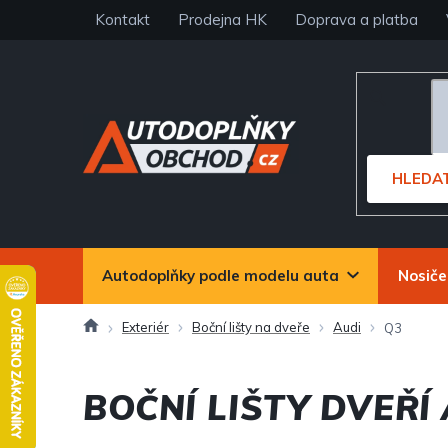
Přejít
Kontakt
Prodejna HK
Doprava a platba
na
obsah
HLEDA
Autodoplňky podle modelu auta
Nosiče
Domů
Exteriér
Boční lišty na dveře
Audi
Q3
BOČNÍ LIŠTY DVEŘÍ