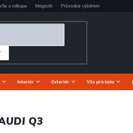
Vše o nákupu
Magazín
Průvodce výběrem
T
Interiér
Exteriér
Vše pro kola
 AUDI Q3