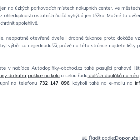
jen na úzkých parkovacích místech nákupních center, ve městech a
z ohleduplnosti ostatních řidičů vyhýbá jen těžko. Možné to ovše
chránit spolehlivě.
série, neopatrně otevřené dveře i drobné ťukance proto dokáže vz
byl výběr co nejjednodušší, právě na této stránce najdete lišty p
te v nabídce Autodoplňky-obchod.cz také pasující prahové liš
any do kufru
,
poklice na kola
a celou řadu
dalších doplňků na míru
tupní na telefonu
732 147 896
, kdykoli také na e-mailu na
in
Ř
Řadit podle:
Doporuču