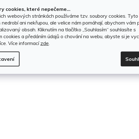
1 399 Kč
k
y cookies, které nepečeme...
ich webových stránkách používáme tzv. soubory cookies. Tyto
t
DO KOŠÍKU
 nedrobí ani nekřupou, ale velice nám pomáhají, abychom vám p
lizovaný obsah. Kliknutím na tlačítko ,,Souhlasím“ souhlasíte s
ů
m cookies a předáním údajů o chování na webu, abyste si je vyc
íce.
Více informací
zde
.
O
v
tavení
Souh
l
á
d
a
c
í
p