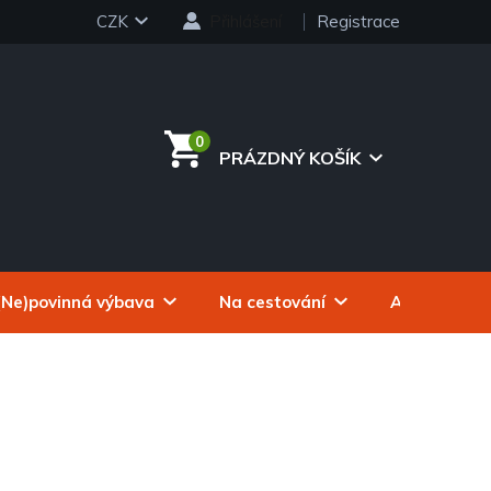
CZK
Přihlášení
Registrace
PRÁZDNÝ KOŠÍK
NÁKUPNÍ
KOŠÍK
(Ne)povinná výbava
Na cestování
Autokosmeti