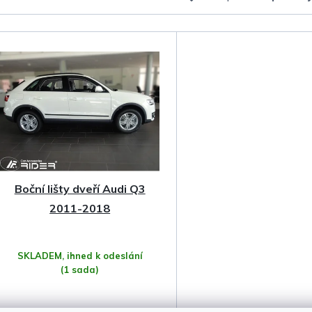
a
z
e
n
í
p
Boční lišty dveří Audi Q3
r
2011-2018
o
SKLADEM, ihned k odeslání
d
(1 sada)
u