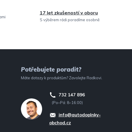
17 let zkušeností v oboru
sami
S výběrem rádi poradíme osobně
Potřebujete poradit?
Máte dotazy k produktům? Zavolejte Radkovi.
732 147 896
(Po–Pá: 8–16:00)
info@autodoplnky-
obchod.cz