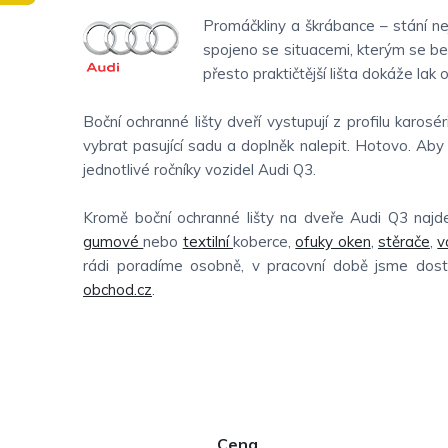
Promáčkliny a škrábance – stání ne
spojeno se situacemi, kterým se be
přesto praktičtější lišta dokáže lak o
Boční ochranné lišty dveří vystupují z profilu karo
vybrat pasující sadu a doplněk nalepit. Hotovo. Aby 
jednotlivé ročníky vozidel Audi Q3.
Kromě boční ochranné lišty na dveře Audi Q3 najde
gumové
nebo
textilní
koberce,
ofuky oken
,
stěrače
,
v
rádi poradíme osobně, v pracovní době jsme dos
obchod.cz
.
P
Cena