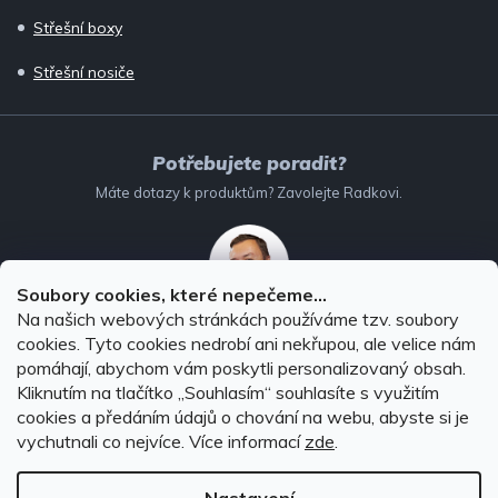
Střešní boxy
Střešní nosiče
Potřebujete poradit?
Máte dotazy k produktům? Zavolejte Radkovi.
Soubory cookies, které nepečeme...
Na našich webových stránkách používáme tzv. soubory
732 147 896
(Po–Pá: 8–16:00)
cookies. Tyto cookies nedrobí ani nekřupou, ale velice nám
pomáhají, abychom vám poskytli personalizovaný obsah.
info@autodoplnky-obchod.cz
Kliknutím na tlačítko ,,Souhlasím“ souhlasíte s využitím
cookies a předáním údajů o chování na webu, abyste si je
vychutnali co nejvíce.
Více informací
zde
.