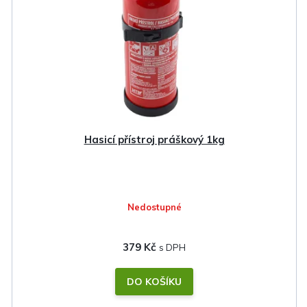
Hasicí přístroj práškový 1kg
Nedostupné
379 Kč
DO KOŠÍKU