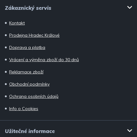
Z
Zákaznický servis
á
p
Kontakt
a
Prodejna Hradec Králové
t
í
Doprava a platba
Vrácení a výměna zboží do 30 dnů
Reklamace zboží
Obchodní podmínky
Ochrana osobních údajů
Info o Cookies
Užitečné informace