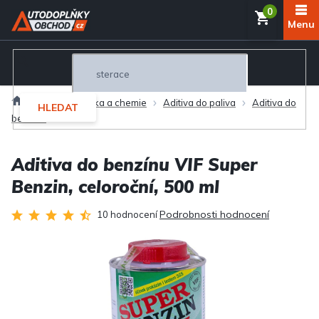
Přejít
NÁKUP
na
obsah
KOŠÍK
Domů
Autokosmetika a chemie
Aditiva do paliva
Aditiva do
HLEDAT
benzínu
Aditiva do benzínu VIF Super
Benzin, celoroční, 500 ml
Průměrné
Podrobnosti hodnocení
10 hodnocení
hodnocení
produktu
je
4,8
z
5
hvězdiček.