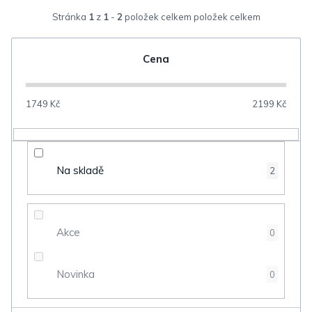
z
Stránka
1
z
1
-
2
položek celkem
e
n
Cena
í
p
1749
Kč
2199
Kč
r
o
d
Na skladě
2
u
k
t
Akce
0
ů
Novinka
0