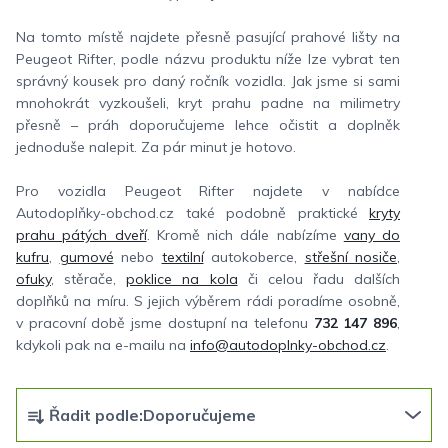
Na tomto místě najdete přesně pasující prahové lišty na
Peugeot Rifter, podle názvu produktu níže lze vybrat ten
správný kousek pro daný ročník vozidla. Jak jsme si sami
mnohokrát vyzkoušeli, kryt prahu padne na milimetry
přesně – práh doporučujeme lehce očistit a doplněk
jednoduše nalepit. Za pár minut je hotovo.
Pro vozidla Peugeot Rifter najdete v nabídce
Autodoplňky-obchod.cz také podobně praktické
kryty
prahu pátých dveří
. Kromě nich dále nabízíme
vany do
kufru
,
gumové
nebo
textilní
autokoberce,
střešní nosiče
,
ofuky
, stěrače,
poklice na kola
či celou řadu dalších
doplňků na míru. S jejich výběrem rádi poradíme osobně,
v pracovní době jsme dostupní na telefonu
732 147 896
,
kdykoli pak na e-mailu na
info@autodoplnky-obchod.cz
.
Ř
Řadit podle:
Doporučujeme
a