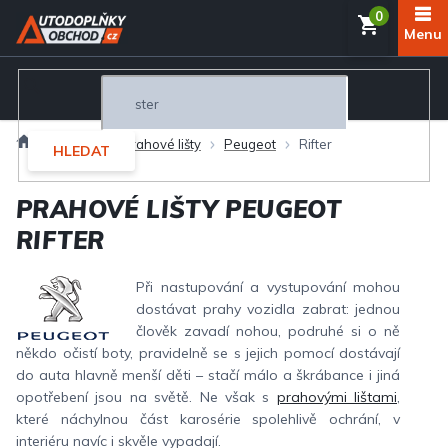
Přejít
NÁKUP
na
obsah
KOŠÍK
Domů
Interiér
Prahové lišty
Peugeot
Rifter
HLEDAT
PRAHOVÉ LIŠTY PEUGEOT
RIFTER
Při nastupování a vystupování mohou
dostávat prahy vozidla zabrat: jednou
člověk zavadí nohou, podruhé si o ně
někdo očistí boty, pravidelně se s jejich pomocí dostávají
do auta hlavně menší děti – stačí málo a škrábance i jiná
opotřebení jsou na světě. Ne však s
prahovými lištami
,
které náchylnou část karosérie spolehlivě ochrání, v
interiéru navíc i skvěle vypadají.