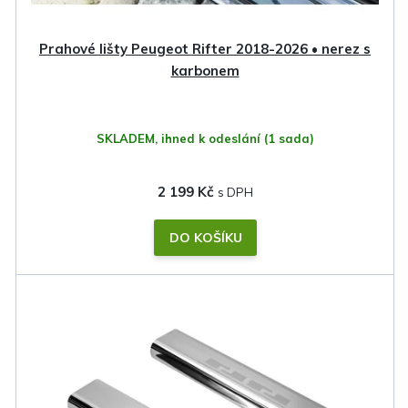
u
k
Prahové lišty Peugeot Rifter 2018-2026 • nerez s
t
karbonem
ů
SKLADEM, ihned k odeslání
(1 sada)
2 199 Kč
DO KOŠÍKU