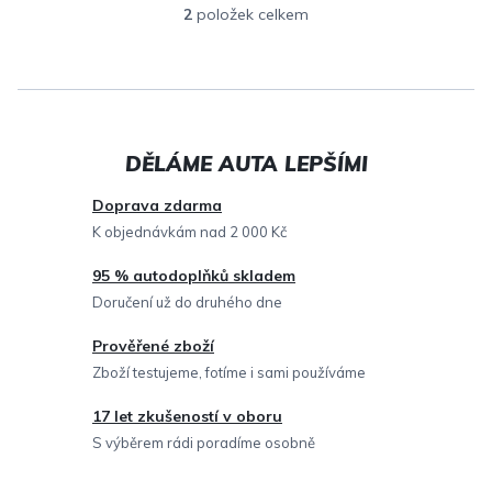
2
položek celkem
O
v
l
á
d
a
c
Doprava zdarma
í
K objednávkám nad 2 000 Kč
p
95 % autodoplňků skladem
r
Doručení už do druhého dne
v
Prověřené zboží
k
Zboží testujeme, fotíme i sami používáme
y
v
17 let zkušeností v oboru
ý
S výběrem rádi poradíme osobně
p