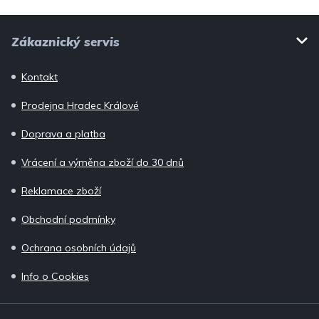
i
Z
s
Zákaznický servis
u
á
p
Kontakt
a
Prodejna Hradec Králové
t
í
Doprava a platba
Vrácení a výměna zboží do 30 dnů
Reklamace zboží
Obchodní podmínky
Ochrana osobních údajů
Info o Cookies