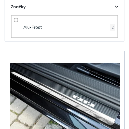
Značky
Alu-Frost
2
V
ý
p
i
s
p
r
o
d