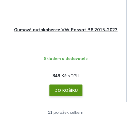
Gumové autokoberce VW Passat B8 2015-2023
Skladem u dodavatele
849 Kč
DO KOŠÍKU
11
položek celkem
O
v