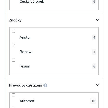
Český výrobek
6
Značky
Aristar
4
Rezaw
1
Rigum
6
Převodovka/řazení
Automat
10