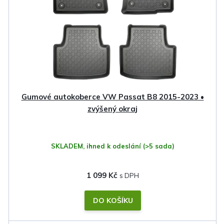
s
p
r
o
d
u
k
Gumové autokoberce VW Passat B8 2015-2023 •
t
zvýšený okraj
ů
SKLADEM, ihned k odeslání
(>5 sada)
1 099 Kč
DO KOŠÍKU