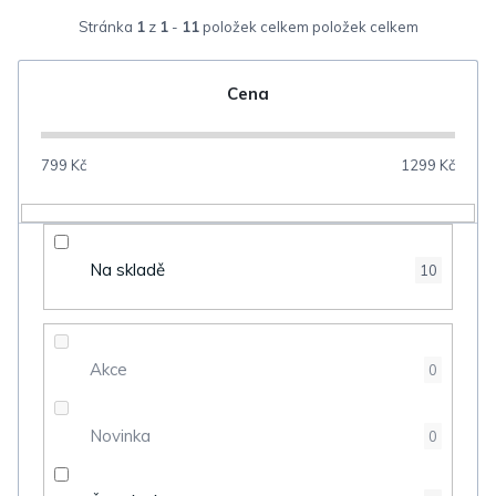
z
Stránka
1
z
1
-
11
položek celkem
e
n
Cena
í
p
799
Kč
1299
Kč
r
o
d
Na skladě
10
u
k
t
Akce
0
ů
Novinka
0