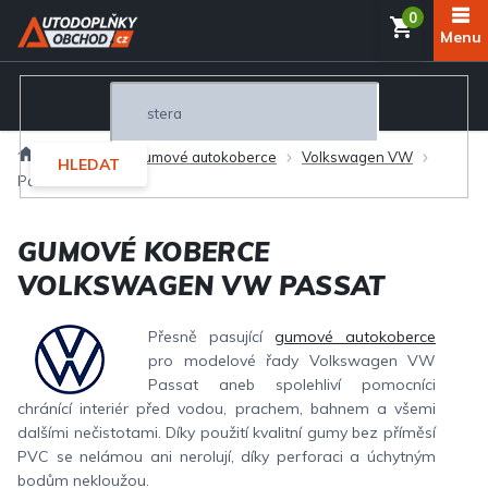
Přejít
NÁKUP
na
obsah
KOŠÍK
Domů
Interiér
Gumové autokoberce
Volkswagen VW
HLEDAT
Passat
GUMOVÉ KOBERCE
VOLKSWAGEN VW PASSAT
Přesně pasující
gumové autokoberce
pro modelové řady Volkswagen VW
Passat aneb spolehliví pomocníci
chránící interiér před vodou, prachem, bahnem a všemi
dalšími nečistotami. Díky použití kvalitní gumy bez příměsí
PVC se nelámou ani nerolují, díky perforaci a úchytným
bodům nekloužou.