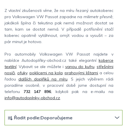
Z vlastní zkušenosti víme, že na míru řezaný autokoberec
pro Volkswagen VW Passat zapadne na milimetr přesně;
jakákoli špína či tekutina pak nemá možnost dostat se
tam, kam se dostat nemá. V případě potřísnění stačí
koberec opatrně vytáhnout, omýt vodou a vysušit – za
pár minut je hotovo.
Pro automobily Volkswagen VW Passat najdete v
nabídce Autodoplňky-obchod.cz také elegantní
koberce
textilní
. Vybavit se ale můžete i
vanou do kufru
,
střešními
nosiči
,
ofuky
,
poklicemi na kola
,
prahovými lištami
a celou
řadou
dalších doplňků na míru
. S jejich výběrem rádi
poradíme osobně, v pracovní době jsme dostupní na
telefonu
732 147 896
, kdykoli pak na e-mailu na
info@autodoplnky-obchod.cz
.
Ř
Řadit podle:
Doporučujeme
a