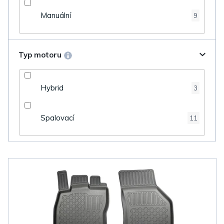
Manuální
9
Typ motoru
Hybrid
3
Spalovací
11
V
ý
p
i