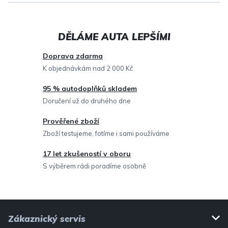
l
á
d
a
c
Doprava zdarma
í
K objednávkám nad 2 000 Kč
p
95 % autodoplňků skladem
r
Doručení už do druhého dne
v
Prověřené zboží
k
Zboží testujeme, fotíme i sami používáme
y
v
17 let zkušeností v oboru
ý
S výběrem rádi poradíme osobně
p
i
Z
s
Zákaznický servis
u
á