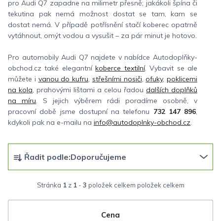
pro Audi Q7 zapadne na milimetr přesně; jakákoli špína či
tekutina pak nemá možnost dostat se tam, kam se
dostat nemá. V případě potřísnění stačí koberec opatrně
vytáhnout, omýt vodou a vysušit – za pár minut je hotovo.
Pro automobily Audi Q7 najdete v nabídce Autodoplňky-
obchod.cz také elegantní
koberce textilní
. Vybavit se ale
můžete i
vanou do kufru
,
střešními nosiči
,
ofuky
,
poklicemi
na kola
, prahovými lištami a celou řadou
dalších doplňků
na míru
. S jejich výběrem rádi poradíme osobně, v
pracovní době jsme dostupní na telefonu
732 147 896
,
kdykoli pak na e-mailu na
info@autodoplnky-obchod.cz
.
Ř
Řadit podle:
Doporučujeme
a
z
Stránka
1
z
1
-
3
položek celkem
e
n
Cena