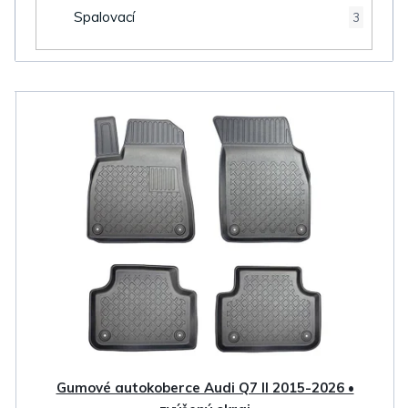
Spalovací
3
V
ý
p
i
s
p
r
o
d
u
k
Gumové autokoberce Audi Q7 II 2015-2026 •