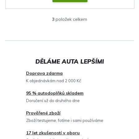
3
položek celkem
O
v
l
á
d
a
c
Doprava zdarma
í
K objednávkám nad 2 000 Kč
p
95 % autodoplňků skladem
r
Doručení už do druhého dne
v
Prověřené zboží
k
Zboží testujeme, fotíme i sami používáme
y
v
17 let zkušeností v oboru