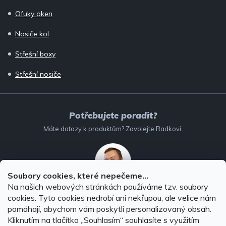
Ofuky oken
Nosiče kol
Střešní boxy
Střešní nosiče
Potřebujete poradit?
Máte dotazy k produktům? Zavolejte Radkovi.
Soubory cookies, které nepečeme...
Na našich webových stránkách používáme tzv. soubory
732 147 896
(Po–Pá: 8–16:00)
cookies. Tyto cookies nedrobí ani nekřupou, ale velice nám
pomáhají, abychom vám poskytli personalizovaný obsah.
info@autodoplnky-obchod.cz
Kliknutím na tlačítko ,,Souhlasím“ souhlasíte s využitím