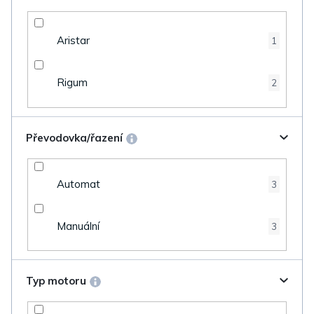
Aristar
1
Rigum
2
Převodovka/řazení
Automat
3
Manuální
3
Typ motoru