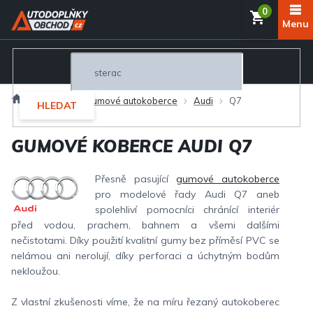
Přejít
NÁKUP
na
obsah
KOŠÍK
Domů
Interiér
Gumové autokoberce
Audi
Q7
HLEDAT
GUMOVÉ KOBERCE AUDI Q7
Přesně pasující
gumové autokoberce
pro modelové řady Audi Q7 aneb
spolehliví pomocníci chránící interiér
před vodou, prachem, bahnem a všemi dalšími
nečistotami. Díky použití kvalitní gumy bez příměsí PVC se
nelámou ani nerolují, díky perforaci a úchytným bodům
nekloužou.
Z vlastní zkušenosti víme, že na míru řezaný autokoberec