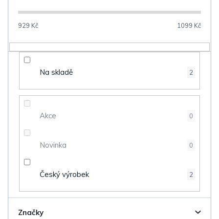
í
p
929
Kč
1099
Kč
r
o
d
Na skladě
2
u
k
t
Akce
0
ů
Novinka
0
Český výrobek
2
Značky