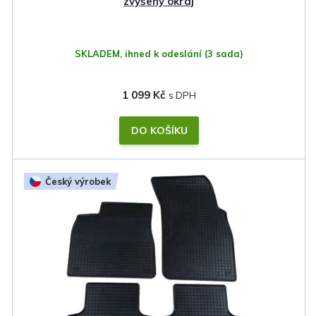
t
zvýšený okraj
ů
SKLADEM, ihned k odeslání
(3 sada)
1 099 Kč
DO KOŠÍKU
Český výrobek