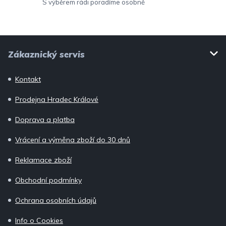
ý
S výběrem rádi poradíme osobně
p
i
Z
s
Zákaznický servis
u
á
p
Kontakt
a
Prodejna Hradec Králové
t
í
Doprava a platba
Vrácení a výměna zboží do 30 dnů
Reklamace zboží
Obchodní podmínky
Ochrana osobních údajů
Info o Cookies