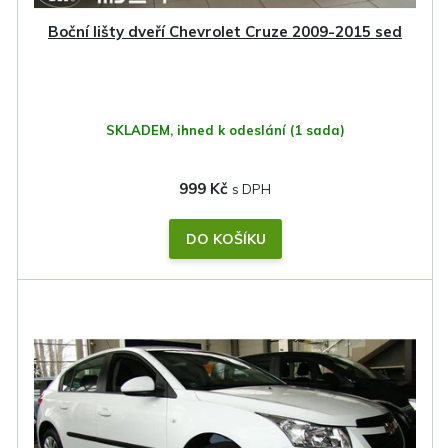
k
Boční lišty dveří Chevrolet Cruze 2009-2015 sed
t
ů
SKLADEM, ihned k odeslání
(1 sada)
999 Kč
DO KOŠÍKU