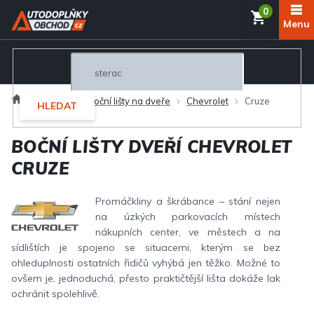
Přejít
NÁKUP
na
obsah
KOŠÍK
Domů
Exteriér
Boční lišty na dveře
Chevrolet
Cruze
HLEDAT
BOČNÍ LIŠTY DVEŘÍ CHEVROLET
CRUZE
Promáčkliny a škrábance – stání nejen
na úzkých parkovacích místech
nákupních center, ve městech a na
sídlištích je spojeno se situacemi, kterým se bez
ohleduplnosti ostatních řidičů vyhýbá jen těžko. Možné to
ovšem je, jednoduchá, přesto praktičtější lišta dokáže lak
ochránit spolehlivě.