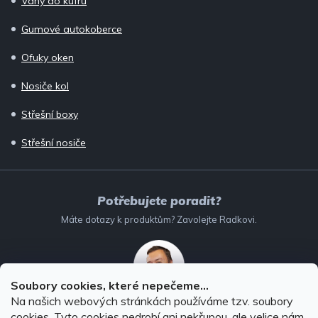
Vany do kufru
Gumové autokoberce
Ofuky oken
Nosiče kol
Střešní boxy
Střešní nosiče
Potřebujete poradit?
Máte dotazy k produktům? Zavolejte Radkovi.
Soubory cookies, které nepečeme...
Na našich webových stránkách používáme tzv. soubory
732 147 896
(Po–Pá: 8–16:00)
cookies. Tyto cookies nedrobí ani nekřupou, ale velice nám