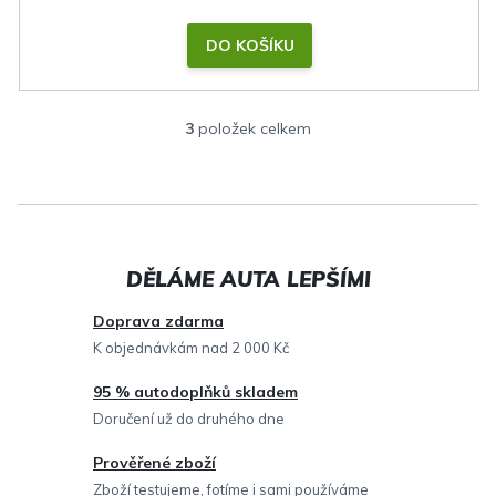
DO KOŠÍKU
3
položek celkem
O
v
l
á
d
a
c
Doprava zdarma
í
K objednávkám nad 2 000 Kč
p
95 % autodoplňků skladem
r
Doručení už do druhého dne
v
Prověřené zboží
k
Zboží testujeme, fotíme i sami používáme