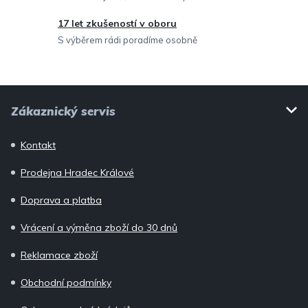
y
v
17 let zkušeností v oboru
ý
S výběrem rádi poradíme osobně
p
i
Z
s
Zákaznický servis
u
á
p
Kontakt
a
Prodejna Hradec Králové
t
í
Doprava a platba
Vrácení a výměna zboží do 30 dnů
Reklamace zboží
Obchodní podmínky