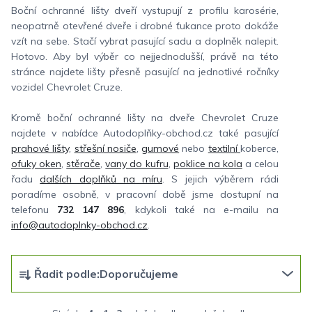
Boční ochranné lišty dveří vystupují z profilu karosérie,
neopatrně otevřené dveře i drobné ťukance proto dokáže
vzít na sebe. Stačí vybrat pasující sadu a doplněk nalepit.
Hotovo. Aby byl výběr co nejjednodušší, právě na této
stránce najdete lišty přesně pasující na jednotlivé ročníky
vozidel Chevrolet Cruze.
Kromě boční ochranné lišty na dveře Chevrolet Cruze
najdete v nabídce Autodoplňky-obchod.cz také pasující
prahové lišty
,
střešní nosiče
,
gumové
nebo
textilní
koberce,
ofuky oken
,
stěrače
,
vany do kufru
,
poklice na kola
a celou
řadu
dalších doplňků na míru
. S jejich výběrem rádi
poradíme osobně, v pracovní době jsme dostupní na
telefonu
732 147 896
, kdykoli také na e-mailu na
info@autodoplnky-obchod.cz
.
Ř
Řadit podle:
Doporučujeme
a
z